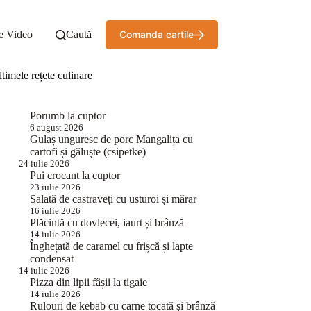
e Video
Caută
Comanda cartile
timele rețete culinare
Porumb la cuptor
6 august 2026
Gulaș unguresc de porc Mangalița cu
cartofi și găluște (csipetke)
24 iulie 2026
Pui crocant la cuptor
23 iulie 2026
Salată de castraveți cu usturoi și mărar
16 iulie 2026
Plăcintă cu dovlecei, iaurt și brânză
14 iulie 2026
Înghețată de caramel cu frișcă și lapte
condensat
14 iulie 2026
Pizza din lipii fâșii la tigaie
14 iulie 2026
Rulouri de kebab cu carne tocată și brânză