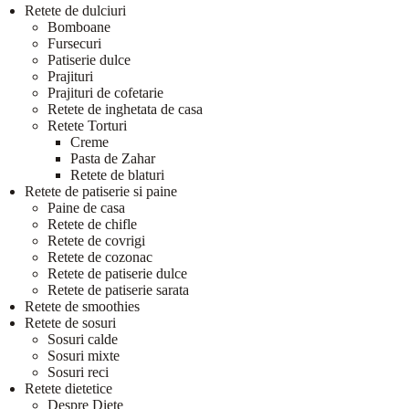
Retete de dulciuri
Bomboane
Fursecuri
Patiserie dulce
Prajituri
Prajituri de cofetarie
Retete de inghetata de casa
Retete Torturi
Creme
Pasta de Zahar
Retete de blaturi
Retete de patiserie si paine
Paine de casa
Retete de chifle
Retete de covrigi
Retete de cozonac
Retete de patiserie dulce
Retete de patiserie sarata
Retete de smoothies
Retete de sosuri
Sosuri calde
Sosuri mixte
Sosuri reci
Retete dietetice
Despre Diete