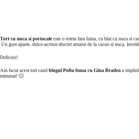
Tort cu nuca si portocale
este o reteta fara faina, cu blat cu nuca si c
Un gust aparte, dulce-acrisor-discret amarui de la cacao si nuca. Inveli
Delicios!
Am facut acest tort cand
blogul Pofta buna cu Gina Bradea
a implini
minunat! 🙂