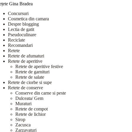
ețete Gina Bradea
Concursuri
Cosmetica din camara
Despre blogging
Lectia de gatit
Pseudoculinare
Reciclate
Recomandari
Retete
Retete de afumaturi
Retete de aperitive
Retete de aperitive festive
Retete de garnituri
Retete de salate
Retete de ciorbe si supe
Retete de conserve
Conserve din carne si peste
Dulceata/ Gem
Muraturi
Retete de compot
Retete de lichior
Sirop
Zacusca
Zarzavaturi