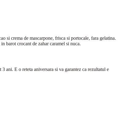
acao si crema de mascarpone, frisca si portocale, fara gelatina.
t in barot crocant de zahar caramel si nuca.
t 3 ani. E o reteta aniversara si va garantez ca rezultatul e