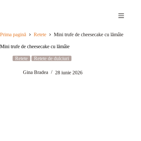
Sari
la
conținut
Prima pagină
Retete
Mini trufe de cheesecake cu lămâie
Mini trufe de cheesecake cu lămâie
Retete
Retete de dulciuri
Gina Bradea
28 iunie 2026