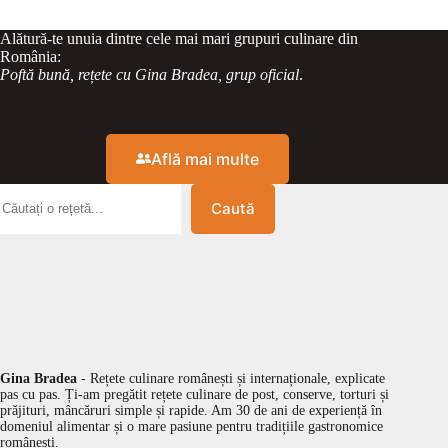
Alătură-te unuia dintre cele mai mari grupuri culinare din
România:
Poftă bună, rețete cu Gina Bradea, grup oficial
.
Află mai multe
Caută
Gina Bradea
- Rețete culinare românești și internaționale, explicate
pas cu pas. Ți-am pregătit rețete culinare de post, conserve, torturi și
prăjituri, mâncăruri simple și rapide. Am 30 de ani de experiență în
domeniul alimentar și o mare pasiune pentru tradițiile gastronomice
românești.