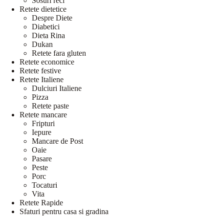
Sosuri reci
Retete dietetice
Despre Diete
Diabetici
Dieta Rina
Dukan
Retete fara gluten
Retete economice
Retete festive
Retete Italiene
Dulciuri Italiene
Pizza
Retete paste
Retete mancare
Fripturi
Iepure
Mancare de Post
Oaie
Pasare
Peste
Porc
Tocaturi
Vita
Retete Rapide
Sfaturi pentru casa si gradina