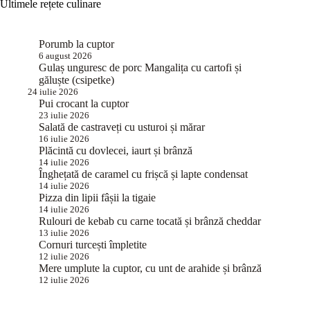
Ultimele rețete culinare
Porumb la cuptor
6 august 2026
Gulaș unguresc de porc Mangalița cu cartofi și
găluște (csipetke)
24 iulie 2026
Pui crocant la cuptor
23 iulie 2026
Salată de castraveți cu usturoi și mărar
16 iulie 2026
Plăcintă cu dovlecei, iaurt și brânză
14 iulie 2026
Înghețată de caramel cu frișcă și lapte condensat
14 iulie 2026
Pizza din lipii fâșii la tigaie
14 iulie 2026
Rulouri de kebab cu carne tocată și brânză cheddar
13 iulie 2026
Cornuri turcești împletite
12 iulie 2026
Mere umplute la cuptor, cu unt de arahide și brânză
12 iulie 2026