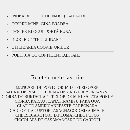
INDEX REȚETE CULINARE (CATEGORII)
DESPRE MINE, GINA BRADEA
DESPRE BLOGUL POFTĂ BUNĂ
BLOG REȚETE CULINARE
UTILIZAREA COOKIE-URILOR
POLITICĂ DE CONFIDENȚIALITATE
Rețetele mele favorite
MANCARE DE POST
CIORBA DE PERISOARE
SALAM DE BISCUITI
CREMA DE ZAHAR ARS
PAPANASI
CIORBA DE BURTA
CLATITE
DROB DE MIEL
SALATA BOEUF
CIORBA RADAUTEANA
TIRAMISU FARA OUA
CLATITE AMERICANE
PASTE CARBONARA
CARTOFI LA CUPTOR
LASAGNA
GOGOSI
SARMALE
CHEESECAKE
TORT DIPLOMAT
CHEC PUFOS
CIOCOLATA DE CASA
MANCARE DE CARTOFI