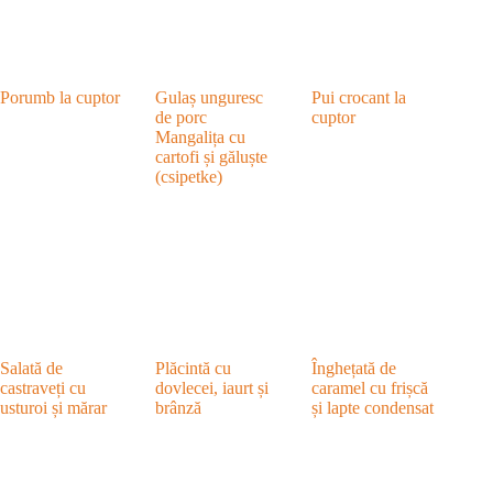
Porumb la cuptor
Gulaș unguresc
Pui crocant la
de porc
cuptor
Mangalița cu
cartofi și găluște
(csipetke)
Salată de
Plăcintă cu
Înghețată de
castraveți cu
dovlecei, iaurt și
caramel cu frișcă
usturoi și mărar
brânză
și lapte condensat