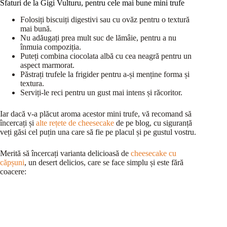
Sfaturi de la Gigi Vulturu, pentru cele mai bune mini trufe
Folosiți biscuiți digestivi sau cu ovăz pentru o textură
mai bună.
Nu adăugați prea mult suc de lămâie, pentru a nu
înmuia compoziția.
Puteți combina ciocolata albă cu cea neagră pentru un
aspect marmorat.
Păstrați trufele la frigider pentru a-și menține forma și
textura.
Serviți-le reci pentru un gust mai intens și răcoritor.
Iar dacă v-a plăcut aroma acestor mini trufe, vă recomand să
încercați și
alte rețete de cheesecake
de pe blog, cu siguranță
veți găsi cel puțin una care să fie pe placul și pe gustul vostru.
Merită să încercați varianta delicioasă de
cheesecake cu
căpșuni
, un desert delicios, care se face simplu și este fără
coacere: