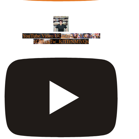
YouTube Video UCm5llXSLY4CyCX-
zC8XosTw_R7ITrNM7cQs