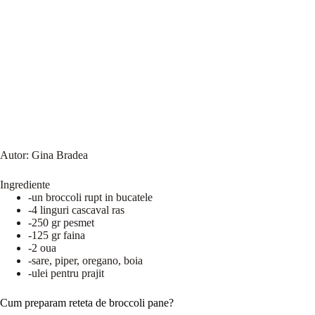
Autor:
Gina Bradea
Ingrediente
-un broccoli rupt in bucatele
-4 linguri cascaval ras
-250 gr pesmet
-125 gr faina
-2 oua
-sare, piper, oregano, boia
-ulei pentru prajit
Cum preparam reteta de broccoli pane?