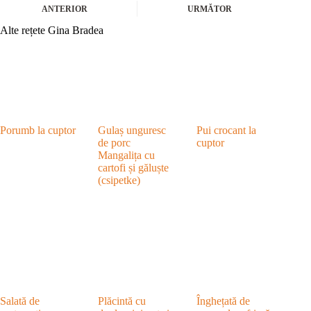
ANTERIOR
URMĂTOR
Alte rețete Gina Bradea
Porumb la cuptor
Gulaș unguresc
Pui crocant la
de porc
cuptor
Mangalița cu
cartofi și găluște
(csipetke)
Salată de
Plăcintă cu
Înghețată de