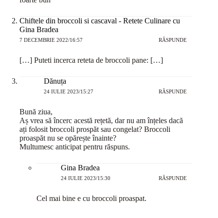
Chiftele din broccoli si cascaval - Retete Culinare cu
Gina Bradea
7 DECEMBRIE 2022/16:57
RĂSPUNDE
[…] Puteti incerca reteta de broccoli pane: […]
Dănuța
24 IULIE 2023/15:27
RĂSPUNDE
Bună ziua,
Aș vrea să încerc acestă rețetă, dar nu am înțeles dacă
ați folosit broccoli prospăt sau congelat? Broccoli
proaspăt nu se opărește înainte?
Multumesc anticipat pentru răspuns.
Gina Bradea
24 IULIE 2023/15:30
RĂSPUNDE
Cel mai bine e cu broccoli proaspat.