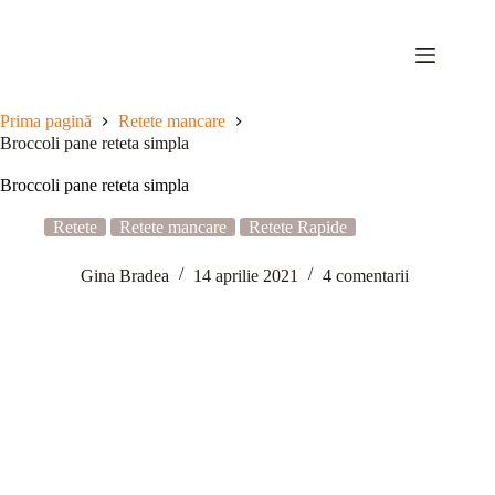
Sari
la
conținut
Prima pagină
Retete mancare
Broccoli pane reteta simpla
Broccoli pane reteta simpla
Retete
Retete mancare
Retete Rapide
Gina Bradea
14 aprilie 2021
4 comentarii