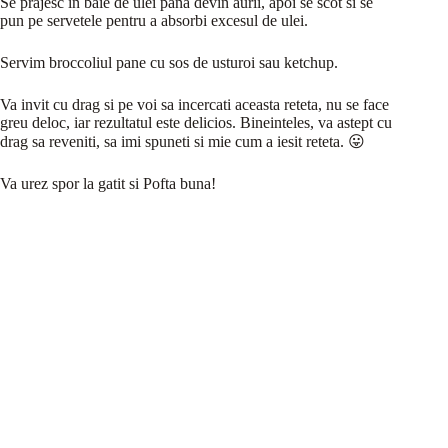
Se prajesc in baie de ulei pana devin aurii, apoi se scot si se
pun pe servetele pentru a absorbi excesul de ulei.
Servim broccoliul pane cu sos de usturoi sau ketchup.
Va invit cu drag si pe voi sa incercati aceasta reteta, nu se face
greu deloc, iar rezultatul este delicios. Bineinteles, va astept cu
drag sa reveniti, sa imi spuneti si mie cum a iesit reteta. 😛
Va urez spor la gatit si Pofta buna!