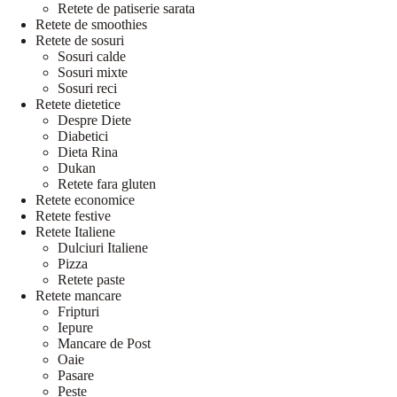
Retete de patiserie sarata
Retete de smoothies
Retete de sosuri
Sosuri calde
Sosuri mixte
Sosuri reci
Retete dietetice
Despre Diete
Diabetici
Dieta Rina
Dukan
Retete fara gluten
Retete economice
Retete festive
Retete Italiene
Dulciuri Italiene
Pizza
Retete paste
Retete mancare
Fripturi
Iepure
Mancare de Post
Oaie
Pasare
Peste