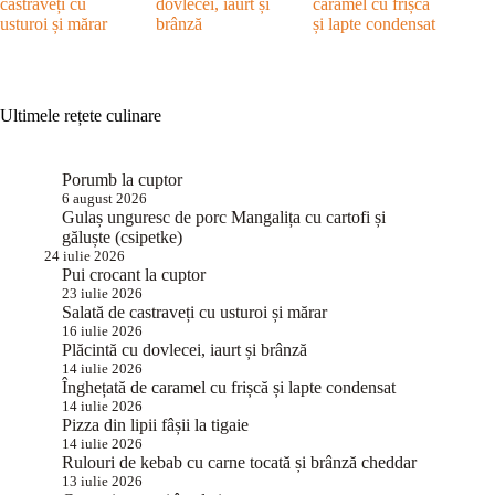
castraveți cu
dovlecei, iaurt și
caramel cu frișcă
usturoi și mărar
brânză
și lapte condensat
Ultimele rețete culinare
Porumb la cuptor
6 august 2026
Gulaș unguresc de porc Mangalița cu cartofi și
găluște (csipetke)
24 iulie 2026
Pui crocant la cuptor
23 iulie 2026
Salată de castraveți cu usturoi și mărar
16 iulie 2026
Plăcintă cu dovlecei, iaurt și brânză
14 iulie 2026
Înghețată de caramel cu frișcă și lapte condensat
14 iulie 2026
Pizza din lipii fâșii la tigaie
14 iulie 2026
Rulouri de kebab cu carne tocată și brânză cheddar
13 iulie 2026