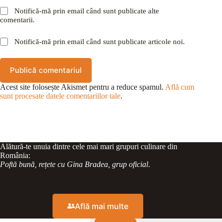
Notifică-mă prin email când sunt publicate alte
comentarii.
Notifică-mă prin email când sunt publicate articole noi.
Publică comentariul
Acest site folosește Akismet pentru a reduce spamul.
Află cum
sunt procesate datele comentariilor tale
.
Alătură-te unuia dintre cele mai mari grupuri culinare din
România:
Poftă bună, rețete cu Gina Bradea, grup oficial
.
Află mai multe