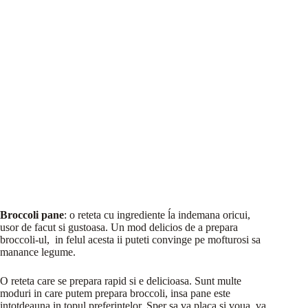
Broccoli pane
: o reteta cu ingrediente ĺa indemana oricui,
usor de facut si gustoasa. Un mod delicios de a prepara
broccoli-ul, in felul acesta ii puteti convinge pe mofturosi sa
manance legume.
O reteta care se prepara rapid si e delicioasa. Sunt multe
moduri in care putem prepara broccoli, insa pane este
intotdeauna in topul preferintelor. Sper sa va placa si voua, va