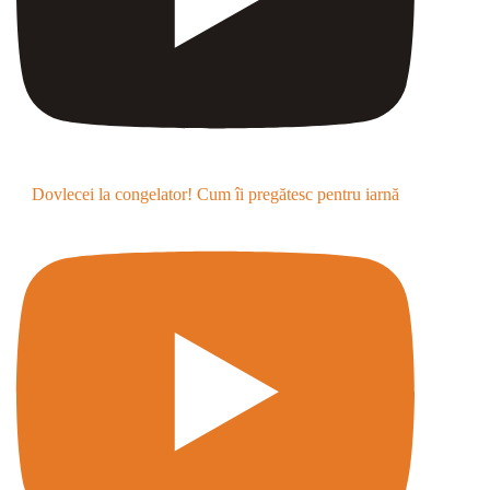
Dovlecei la congelator! Cum îi pregătesc pentru iarnă