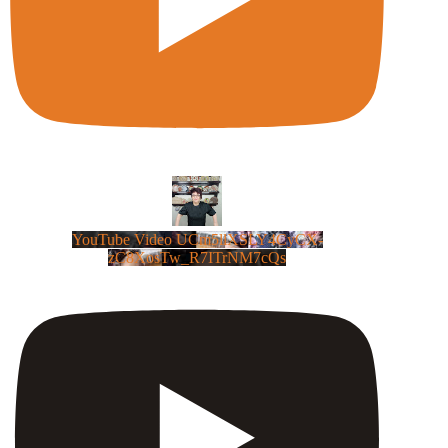
YouTube Video UCm5llXSLY4CyCX-
zC8XosTw_R7ITrNM7cQs