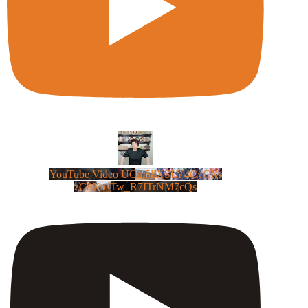
YouTube Video UCm5llXSLY4CyCX-
zC8XosTw_R7ITrNM7cQs