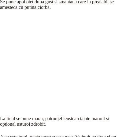
Se pune apoi otet dupa gust si smantana care in prealabil se
amesteca cu putina ciorba.
La final se pune marar, patrunjel leustean taiate marunt si
optional usturoi zdrobit.
Asta este totul, reteta noastra este gata. Va invit cu drag si pe