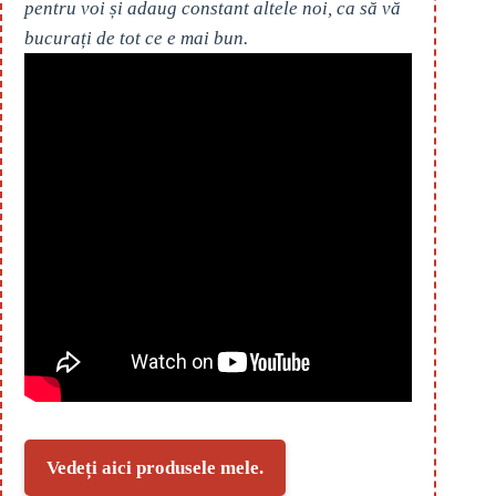
pentru voi și adaug constant altele noi, ca să vă
bucurați de tot ce e mai bun.
Vedeți aici produsele mele.