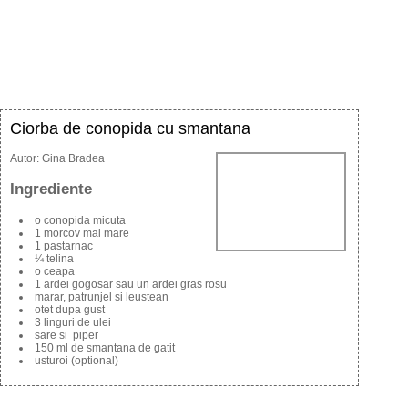
Ciorba de conopida cu smantana
Autor:
Gina Bradea
Ingrediente
o conopida micuta
1 morcov mai mare
1 pastarnac
¼ telina
o ceapa
1 ardei gogosar sau un ardei gras rosu
marar, patrunjel si leustean
otet dupa gust
3 linguri de ulei
sare si piper
150 ml de smantana de gatit
usturoi (optional)