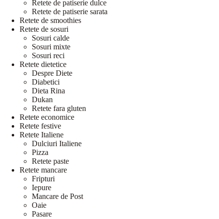
Retete de patiserie dulce
Retete de patiserie sarata
Retete de smoothies
Retete de sosuri
Sosuri calde
Sosuri mixte
Sosuri reci
Retete dietetice
Despre Diete
Diabetici
Dieta Rina
Dukan
Retete fara gluten
Retete economice
Retete festive
Retete Italiene
Dulciuri Italiene
Pizza
Retete paste
Retete mancare
Fripturi
Iepure
Mancare de Post
Oaie
Pasare