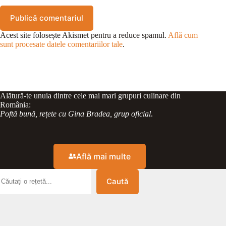
Publică comentariul
Acest site folosește Akismet pentru a reduce spamul.
Află cum
sunt procesate datele comentariilor tale
.
Alătură-te unuia dintre cele mai mari grupuri culinare din
România:
Poftă bună, rețete cu Gina Bradea, grup oficial
.
Află mai multe
Caută