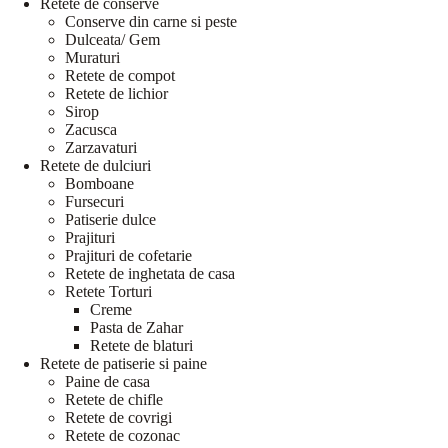
Retete de conserve
Conserve din carne si peste
Dulceata/ Gem
Muraturi
Retete de compot
Retete de lichior
Sirop
Zacusca
Zarzavaturi
Retete de dulciuri
Bomboane
Fursecuri
Patiserie dulce
Prajituri
Prajituri de cofetarie
Retete de inghetata de casa
Retete Torturi
Creme
Pasta de Zahar
Retete de blaturi
Retete de patiserie si paine
Paine de casa
Retete de chifle
Retete de covrigi
Retete de cozonac