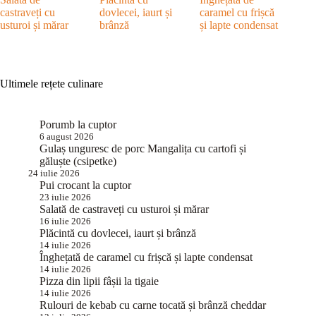
castraveți cu
dovlecei, iaurt și
caramel cu frișcă
usturoi și mărar
brânză
și lapte condensat
Ultimele rețete culinare
Porumb la cuptor
6 august 2026
Gulaș unguresc de porc Mangalița cu cartofi și
găluște (csipetke)
24 iulie 2026
Pui crocant la cuptor
23 iulie 2026
Salată de castraveți cu usturoi și mărar
16 iulie 2026
Plăcintă cu dovlecei, iaurt și brânză
14 iulie 2026
Înghețată de caramel cu frișcă și lapte condensat
14 iulie 2026
Pizza din lipii fâșii la tigaie
14 iulie 2026
Rulouri de kebab cu carne tocată și brânză cheddar