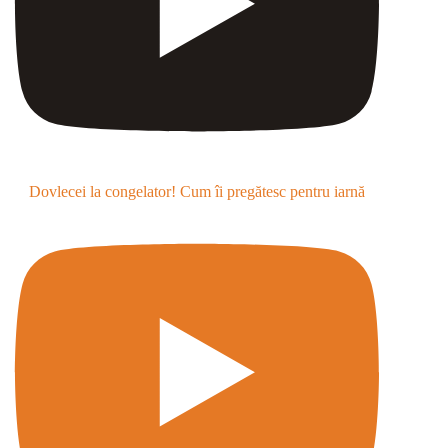
Dovlecei la congelator! Cum îi pregătesc pentru iarnă