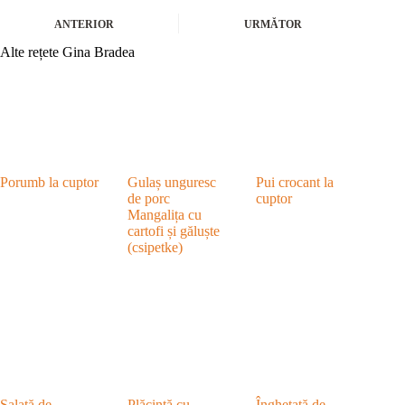
ANTERIOR
URMĂTOR
Alte rețete Gina Bradea
Porumb la cuptor
Gulaș unguresc
Pui crocant la
de porc
cuptor
Mangalița cu
cartofi și găluște
(csipetke)
Salată de
Plăcintă cu
Înghețată de