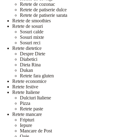
Retete de cozonac
Retete de patiserie dulce
Retete de patiserie sarata
Retete de smoothies
Retete de sosuri
Sosuri calde
Sosuri mixte
Sosuri reci
Retete dietetice
Despre Diete
Diabetici
Dieta Rina
Dukan
Retete fara gluten
Retete economice
Retete festive
Retete Italiene
Dulciuri Italiene
Pizza
Retete paste
Retete mancare
Fripturi
Iepure
Mancare de Post
Oaie