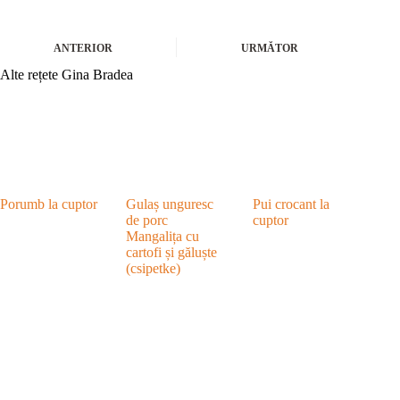
ANTERIOR
URMĂTOR
Alte rețete Gina Bradea
Porumb la cuptor
Gulaș unguresc
Pui crocant la
de porc
cuptor
Mangalița cu
cartofi și găluște
(csipetke)