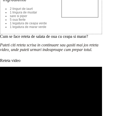
2 linguri de iaurt
1 lingura de mustar
sare si piper
5 oua fierte
1 legatura de ceapa verde
1 legatura de marar verde
Cum se face reteta de salata de oua cu ceapa si marar?
Puteti citi reteta scrisa in continuare sau gasiti mai jos reteta
video, unde puteti urmari indeaproape cum prepar totul.
Reteta video