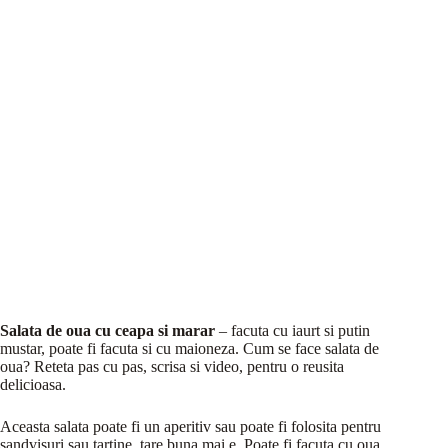
Salata de oua cu ceapa si marar
– facuta cu iaurt si putin
mustar, poate fi facuta si cu maioneza. Cum se face salata de
oua? Reteta pas cu pas, scrisa si video, pentru o reusita
delicioasa.
Aceasta salata poate fi un aperitiv sau poate fi folosita pentru
sandvisuri sau tartine, tare buna mai e. Poate fi facuta cu oua