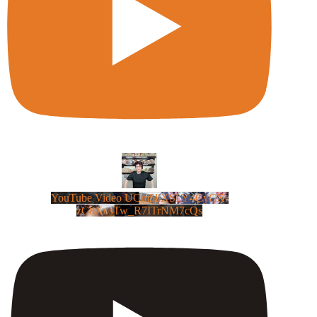
YouTube Video UCm5llXSLY4CyCX-
zC8XosTw_R7ITrNM7cQs