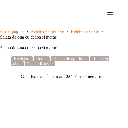
Sari
la
conținut
Prima pagină
Retete de aperitive
Retete de salate
Salata de oua cu ceapa si marar
Salata de oua cu ceapa si marar
Reciclate
Retete
Retete de aperitive
Retete de
salate
Retete Rapide
Gina Bradea
12 mai 2024
5 comentarii