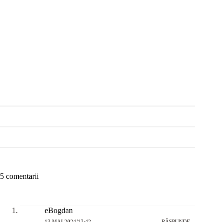
5 comentarii
eBogdan
13 MAI 2024/13:42
RĂSPUNDE