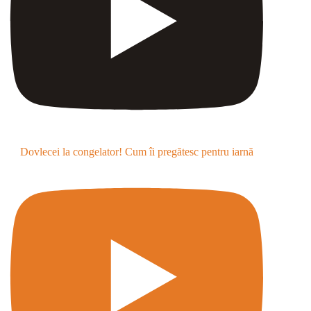
Dovlecei la congelator! Cum îi pregătesc pentru iarnă