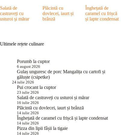
Salată de
Plăcintă cu
Înghețată de
castraveți cu
dovlecei, iaurt și
caramel cu frișcă
usturoi și mărar
brânză
și lapte condensat
Ultimele rețete culinare
Porumb la cuptor
6 august 2026
Gulaș unguresc de porc Mangalița cu cartofi și
găluște (csipetke)
24 iulie 2026
Pui crocant la cuptor
23 iulie 2026
Salată de castraveți cu usturoi și mărar
16 iulie 2026
Plăcintă cu dovlecei, iaurt și brânză
14 iulie 2026
Înghețată de caramel cu frișcă și lapte condensat
14 iulie 2026
Pizza din lipii fâșii la tigaie
14 iulie 2026