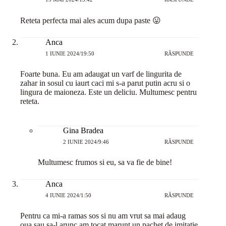
Reteta perfecta mai ales acum dupa paste 😛
Anca
1 IUNIE 2024/19:50
RĂSPUNDE
Foarte buna. Eu am adaugat un varf de lingurita de
zahar in sosul cu iaurt caci mi s-a parut putin acru si o
lingura de maioneza. Este un deliciu. Multumesc pentru
reteta.
Gina Bradea
2 IUNIE 2024/9:46
RĂSPUNDE
Multumesc frumos si eu, sa va fie de bine!
Anca
4 IUNIE 2024/1:50
RĂSPUNDE
Pentru ca mi-a ramas sos si nu am vrut sa mai adaug
oua sau sa-l arunc am tocat marunt un pachet de imitatie