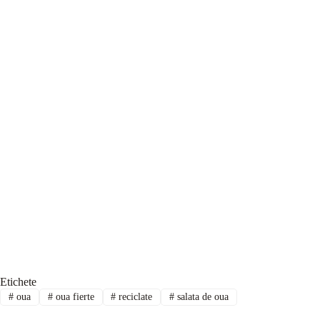
Etichete
#
oua
#
oua fierte
#
reciclate
#
salata de oua