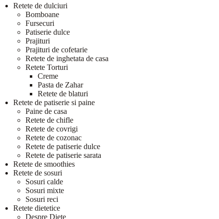
Retete de dulciuri
Bomboane
Fursecuri
Patiserie dulce
Prajituri
Prajituri de cofetarie
Retete de inghetata de casa
Retete Torturi
Creme
Pasta de Zahar
Retete de blaturi
Retete de patiserie si paine
Paine de casa
Retete de chifle
Retete de covrigi
Retete de cozonac
Retete de patiserie dulce
Retete de patiserie sarata
Retete de smoothies
Retete de sosuri
Sosuri calde
Sosuri mixte
Sosuri reci
Retete dietetice
Despre Diete