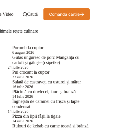
e Video
Caută
Comanda cartile
timele rețete culinare
Porumb la cuptor
6 august 2026
Gulaș unguresc de porc Mangalița cu
cartofi și găluște (csipetke)
24 iulie 2026
Pui crocant la cuptor
23 iulie 2026
Salată de castraveți cu usturoi și mărar
16 iulie 2026
Plăcintă cu dovlecei, iaurt și brânză
14 iulie 2026
Înghețată de caramel cu frișcă și lapte
condensat
14 iulie 2026
Pizza din lipii fâșii la tigaie
14 iulie 2026
Rulouri de kebab cu carne tocată și brânză