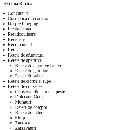
ețete Gina Bradea
Concursuri
Cosmetica din camara
Despre blogging
Lectia de gatit
Pseudoculinare
Reciclate
Recomandari
Retete
Retete de afumaturi
Retete de aperitive
Retete de aperitive festive
Retete de garnituri
Retete de salate
Retete de ciorbe si supe
Retete de conserve
Conserve din carne si peste
Dulceata/ Gem
Muraturi
Retete de compot
Retete de lichior
Sirop
Zacusca
Zarzavaturi