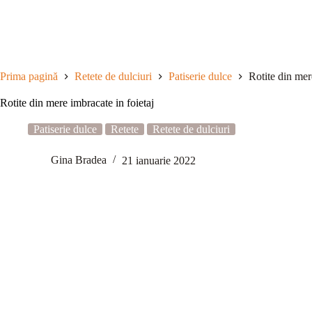
Sari
la
conținut
Prima pagină
Retete de dulciuri
Patiserie dulce
Rotite din mer
Rotite din mere imbracate in foietaj
Patiserie dulce
Retete
Retete de dulciuri
Gina Bradea
21 ianuarie 2022