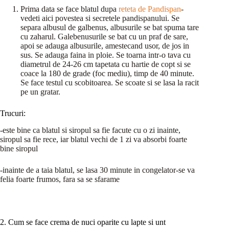
Prima data se face blatul dupa
reteta de Pandispan
-
vedeti aici povestea si secretele pandispanului. Se
separa albusul de galbenus, albusurile se bat spuma tare
cu zaharul. Galebenusurile se bat cu un praf de sare,
apoi se adauga albusurile, amestecand usor, de jos in
sus. Se adauga faina in ploie. Se toarna intr-o tava cu
diametrul de 24-26 cm tapetata cu hartie de copt si se
coace la 180 de grade (foc mediu), timp de 40 minute.
Se face testul cu scobitoarea. Se scoate si se lasa la racit
pe un gratar.
Trucuri:
-este bine ca blatul si siropul sa fie facute cu o zi inainte,
siropul sa fie rece, iar blatul vechi de 1 zi va absorbi foarte
bine siropul
-inainte de a taia blatul, se lasa 30 minute in congelator-se va
felia foarte frumos, fara sa se sfarame
2. Cum se face crema de nuci oparite cu lapte si unt