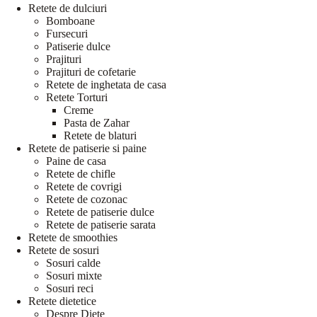
Retete de dulciuri
Bomboane
Fursecuri
Patiserie dulce
Prajituri
Prajituri de cofetarie
Retete de inghetata de casa
Retete Torturi
Creme
Pasta de Zahar
Retete de blaturi
Retete de patiserie si paine
Paine de casa
Retete de chifle
Retete de covrigi
Retete de cozonac
Retete de patiserie dulce
Retete de patiserie sarata
Retete de smoothies
Retete de sosuri
Sosuri calde
Sosuri mixte
Sosuri reci
Retete dietetice
Despre Diete