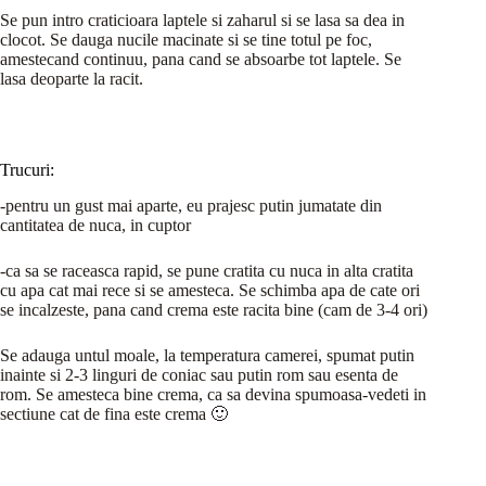
Se pun intro craticioara laptele si zaharul si se lasa sa dea in
clocot. Se dauga nucile macinate si se tine totul pe foc,
amestecand continuu, pana cand se absoarbe tot laptele. Se
lasa deoparte la racit.
Trucuri:
-pentru un gust mai aparte, eu prajesc putin jumatate din
cantitatea de nuca, in cuptor
-ca sa se raceasca rapid, se pune cratita cu nuca in alta cratita
cu apa cat mai rece si se amesteca. Se schimba apa de cate ori
se incalzeste, pana cand crema este racita bine (cam de 3-4 ori)
Se adauga untul moale, la temperatura camerei, spumat putin
inainte si 2-3 linguri de coniac sau putin rom sau esenta de
rom. Se amesteca bine crema, ca sa devina spumoasa-vedeti in
sectiune cat de fina este crema 🙂