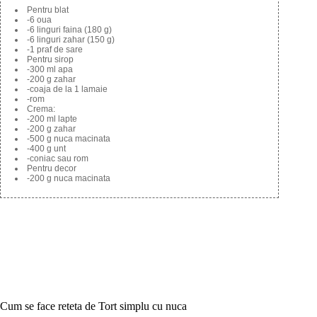
Pentru blat
-6 oua
-6 linguri faina (180 g)
-6 linguri zahar (150 g)
-1 praf de sare
Pentru sirop
-300 ml apa
-200 g zahar
-coaja de la 1 lamaie
-rom
Crema:
-200 ml lapte
-200 g zahar
-500 g nuca macinata
-400 g unt
-coniac sau rom
Pentru decor
-200 g nuca macinata
Cum se face reteta de Tort simplu cu nuca