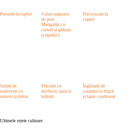
Porumb la cuptor
Gulaș unguresc
Pui crocant la
de porc
cuptor
Mangalița cu
cartofi și găluște
(csipetke)
Salată de
Plăcintă cu
Înghețată de
castraveți cu
dovlecei, iaurt și
caramel cu frișcă
usturoi și mărar
brânză
și lapte condensat
Ultimele rețete culinare