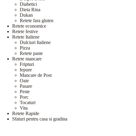
Diabetici
Dieta Rina
Dukan
Retete fara gluten
Retete economice
Retete festive
Retete Italiene
Dulciuri Italiene
Pizza
Retete paste
Retete mancare
Fripturi
Iepure
Mancare de Post
Oaie
Pasare
Peste
Porc
Tocaturi
Vita
Retete Rapide
Sfaturi pentru casa si gradina