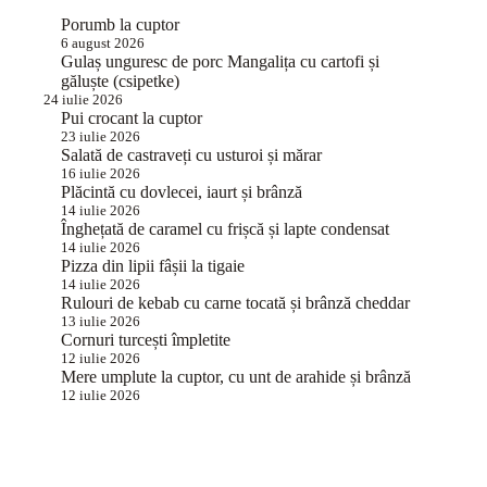
Porumb la cuptor
6 august 2026
Gulaș unguresc de porc Mangalița cu cartofi și
găluște (csipetke)
24 iulie 2026
Pui crocant la cuptor
23 iulie 2026
Salată de castraveți cu usturoi și mărar
16 iulie 2026
Plăcintă cu dovlecei, iaurt și brânză
14 iulie 2026
Înghețată de caramel cu frișcă și lapte condensat
14 iulie 2026
Pizza din lipii fâșii la tigaie
14 iulie 2026
Rulouri de kebab cu carne tocată și brânză cheddar
13 iulie 2026
Cornuri turcești împletite
12 iulie 2026
Mere umplute la cuptor, cu unt de arahide și brânză
12 iulie 2026