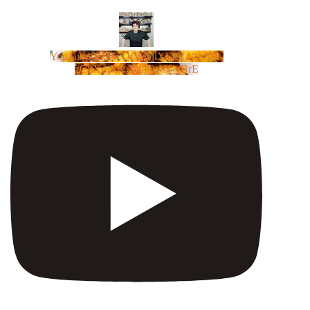
YouTube Video UCm5llXSLY4CyCX-
zC8XosTw_huaQwN_rBrE