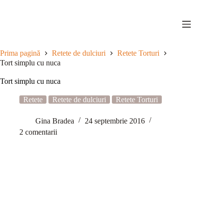
Sari
la
conținut
Prima pagină
Retete de dulciuri
Retete Torturi
Tort simplu cu nuca
Tort simplu cu nuca
Retete
Retete de dulciuri
Retete Torturi
Gina Bradea
24 septembrie 2016
2 comentarii