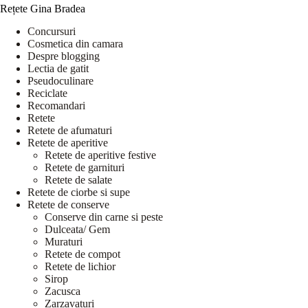
Rețete Gina Bradea
Concursuri
Cosmetica din camara
Despre blogging
Lectia de gatit
Pseudoculinare
Reciclate
Recomandari
Retete
Retete de afumaturi
Retete de aperitive
Retete de aperitive festive
Retete de garnituri
Retete de salate
Retete de ciorbe si supe
Retete de conserve
Conserve din carne si peste
Dulceata/ Gem
Muraturi
Retete de compot
Retete de lichior
Sirop
Zacusca
Zarzavaturi