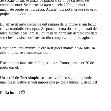
Se scoate tortul, se asaza pe platou si se unge cu restul de
crema de nuci. Se tapeteaza apoi cu cele 200 g de nuci
macinate oprite pentru decor. Aceste nuci pot fi crude sau usor
prajite, dupa dorinta.
Eu am avut niste crema de unt ramasa de la briose si am facut
cativa trandafiri deasupra. Se poate decora doar cu jumatati de
nuca asezate deasupra sau cu fasii de portacala-lamaie confiata
sau cirese-visine confiate sau din compot…..dupa imaginatie.
Lasati tortuletul minim 12 ore la frigider inainte de a-l taia, sa
aiba timp sa se armonizeze totul.
Este unt tort fantastic de bun, satios si frumos, ies lejer 20 de
portii din el.
Un astfel de
Tort simplu cu nuca
va fi, cu siguranta, vedeta
unei mese festive si veti impresiona pe toata lumea. E delicios!
Pofta buna! 🙂