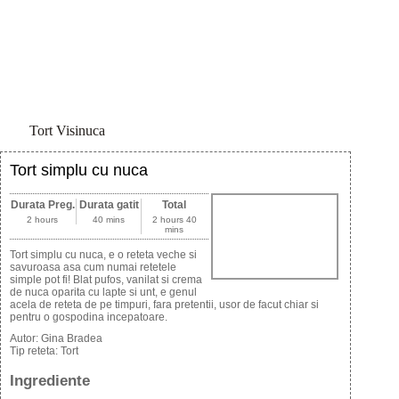
Tort Visinuca
Tort simplu cu nuca
Durata Preg.
Durata gatit
Total
2 hours
40 mins
2 hours 40
mins
Tort simplu cu nuca, e o reteta veche si
savuroasa asa cum numai retetele
simple pot fi! Blat pufos, vanilat si crema
de nuca oparita cu lapte si unt, e genul
acela de reteta de pe timpuri, fara pretentii, usor de facut chiar si
pentru o gospodina incepatoare.
Autor:
Gina Bradea
Tip reteta:
Tort
Ingrediente