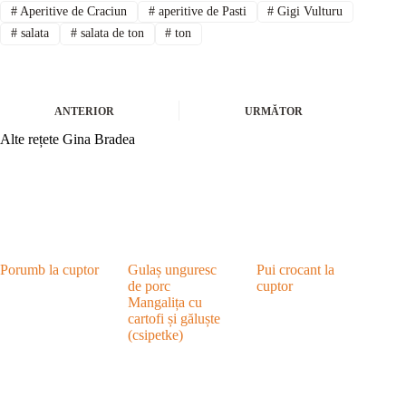
#
Aperitive de Craciun
#
aperitive de Pasti
#
Gigi Vulturu
#
salata
#
salata de ton
#
ton
ANTERIOR
URMĂTOR
Alte rețete Gina Bradea
Porumb la cuptor
Gulaș unguresc
Pui crocant la
de porc
cuptor
Mangalița cu
cartofi și găluște
(csipetke)