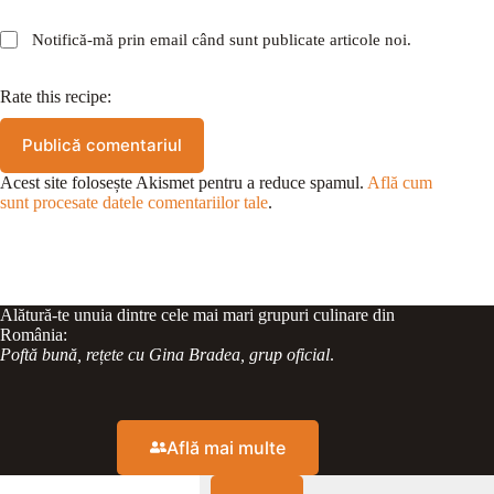
Notifică-mă prin email când sunt publicate articole noi.
Rate this recipe:
Publică comentariul
Acest site folosește Akismet pentru a reduce spamul.
Află cum
sunt procesate datele comentariilor tale
.
Alătură-te unuia dintre cele mai mari grupuri culinare din
România:
Poftă bună, rețete cu Gina Bradea, grup oficial
.
Află mai multe