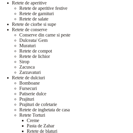
Retete de aperitive
Retete de aperitive festive
Retete de garnituri
Retete de salate
Retete de ciorbe si supe
Retete de conserve
Conserve din carne si peste
Dulceata/ Gem
Muraturi
Retete de compot
Retete de lichior
Sirop
Zacusca
Zarzavaturi
Retete de dulciuri
Bomboane
Fursecuri
Patiserie dulce
Prajituri
Prajituri de cofetarie
Retete de inghetata de casa
Retete Torturi
Creme
Pasta de Zahar
Retete de blaturi