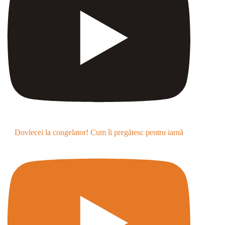
Dovlecei la congelator! Cum îi pregătesc pentru iarnă