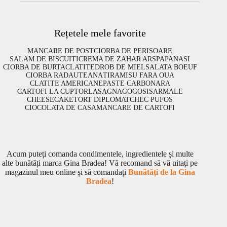
Rețetele mele favorite
MANCARE DE POST
CIORBA DE PERISOARE
SALAM DE BISCUITI
CREMA DE ZAHAR ARS
PAPANASI
CIORBA DE BURTA
CLATITE
DROB DE MIEL
SALATA BOEUF
CIORBA RADAUTEANA
TIRAMISU FARA OUA
CLATITE AMERICANE
PASTE CARBONARA
CARTOFI LA CUPTOR
LASAGNA
GOGOSI
SARMALE
CHEESECAKE
TORT DIPLOMAT
CHEC PUFOS
CIOCOLATA DE CASA
MANCARE DE CARTOFI
Acum puteți comanda condimentele, ingredientele și multe
alte bunătăți marca Gina Bradea! Vă recomand să vă uitați pe
magazinul meu online și să comandați
Bunătăți de la Gina
Bradea
!