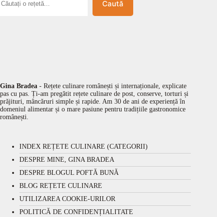
Caută
Gina Bradea
- Rețete culinare românești și internaționale, explicate
pas cu pas. Ți-am pregătit rețete culinare de post, conserve, torturi și
prăjituri, mâncăruri simple și rapide. Am 30 de ani de experiență în
domeniul alimentar și o mare pasiune pentru tradițiile gastronomice
românești.
INDEX REȚETE CULINARE (CATEGORII)
DESPRE MINE, GINA BRADEA
DESPRE BLOGUL POFTĂ BUNĂ
BLOG REȚETE CULINARE
UTILIZAREA COOKIE-URILOR
POLITICĂ DE CONFIDENȚIALITATE