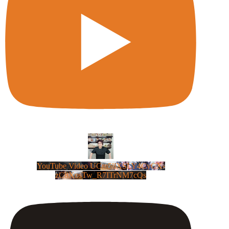
YouTube Video UCm5llXSLY4CyCX-
zC8XosTw_R7ITrNM7cQs