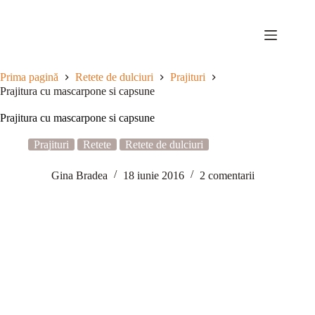
Sari
la
conținut
Prima pagină
Retete de dulciuri
Prajituri
Prajitura cu mascarpone si capsune
Prajitura cu mascarpone si capsune
Prajituri
Retete
Retete de dulciuri
Gina Bradea
18 iunie 2016
2 comentarii