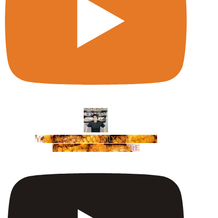
YouTube Video UCm5llXSLY4CyCX-
zC8XosTw_huaQwN_rBrE