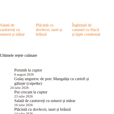
Salată de
Plăcintă cu
Înghețată de
castraveți cu
dovlecei, iaurt și
caramel cu frișcă
usturoi și mărar
brânză
și lapte condensat
Ultimele rețete culinare
Porumb la cuptor
6 august 2026
Gulaș unguresc de porc Mangalița cu cartofi și
găluște (csipetke)
24 iulie 2026
Pui crocant la cuptor
23 iulie 2026
Salată de castraveți cu usturoi și mărar
16 iulie 2026
Plăcintă cu dovlecei, iaurt și brânză
14 iulie 2026