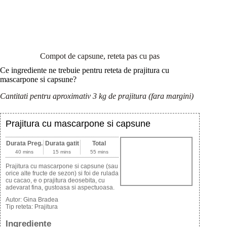
Compot de capsune, reteta pas cu pas
Ce ingrediente ne trebuie pentru reteta de prajitura cu
mascarpone si capsune?
Cantitati pentru aproximativ 3 kg de prajitura (fara margini)
Prajitura cu mascarpone si capsune
Durata Preg.
Durata gatit
Total
40 mins
15 mins
55 mins
Prajitura cu mascarpone si capsune (sau
orice alte fructe de sezon) si foi de rulada
cu cacao, e o prajitura deosebita, cu
adevarat fina, gustoasa si aspectuoasa.
Autor:
Gina Bradea
Tip reteta:
Prajitura
Ingrediente