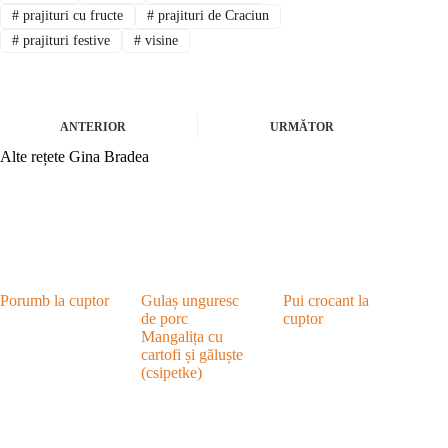
#
prajituri cu fructe
#
prajituri de Craciun
#
prajituri festive
#
visine
ANTERIOR
URMĂTOR
Alte rețete Gina Bradea
Porumb la cuptor
Gulaș unguresc
Pui crocant la
de porc
cuptor
Mangalița cu
cartofi și găluște
(csipetke)