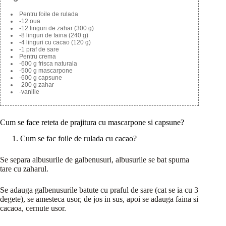
Pentru foile de rulada
-12 oua
-12 linguri de zahar (300 g)
-8 linguri de faina (240 g)
-4 linguri cu cacao (120 g)
-1 praf de sare
Pentru crema
-600 g frisca naturala
-500 g mascarpone
-600 g capsune
-200 g zahar
-vanilie
Cum se face reteta de prajitura cu mascarpone si capsune?
Cum se fac foile de rulada cu cacao?
Se separa albusurile de galbenusuri, albusurile se bat spuma
tare cu zaharul.
Se adauga galbenusurile batute cu praful de sare (cat se ia cu 3
degete), se amesteca usor, de jos in sus, apoi se adauga faina si
cacaoa, cernute usor.