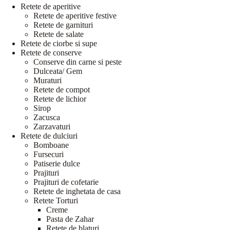
Retete de aperitive
Retete de aperitive festive
Retete de garnituri
Retete de salate
Retete de ciorbe si supe
Retete de conserve
Conserve din carne si peste
Dulceata/ Gem
Muraturi
Retete de compot
Retete de lichior
Sirop
Zacusca
Zarzavaturi
Retete de dulciuri
Bomboane
Fursecuri
Patiserie dulce
Prajituri
Prajituri de cofetarie
Retete de inghetata de casa
Retete Torturi
Creme
Pasta de Zahar
Retete de blaturi