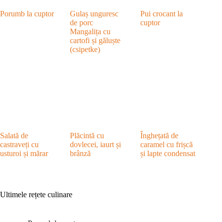
Porumb la cuptor
Gulaș unguresc
Pui crocant la
de porc
cuptor
Mangalița cu
cartofi și găluște
(csipetke)
Salată de
Plăcintă cu
Înghețată de
castraveți cu
dovlecei, iaurt și
caramel cu frișcă
usturoi și mărar
brânză
și lapte condensat
Ultimele rețete culinare