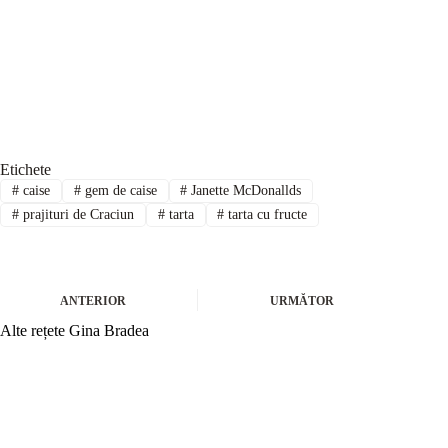
Etichete
#
caise
#
gem de caise
#
Janette McDonallds
#
prajituri de Craciun
#
tarta
#
tarta cu fructe
ANTERIOR
URMĂTOR
Alte rețete Gina Bradea