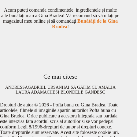
Acum puteți comanda condimentele, ingredientele și multe
alte bunătăți marca Gina Bradea! Vă recomand să vă uitați pe
magazinul meu online și să comandați
Bunătăți de la Gina
Bradea
!
Ce mai citesc
ANDRESSA
GABRIEL URSAN
HAI SA GATIM CU AMALIA
LAURA ADAMACHE
SI BLONDELE GANDESC
Drepturi de autor © 2026 - Pofta buna cu Gina Bradea. Toate
articolele, filmele si imaginile apartin autorilor Pofta buna cu
Gina Bradea. Orice publicare a acestora integrala sau partiala
este interzisa fara acordul scris al autorilor si se vor pedepsi
conform Legii 8/1996-drepturi de autor si drepturi conexe.
Toate drepturile sunt rezervate. Acest site foloseste cookie-uri.