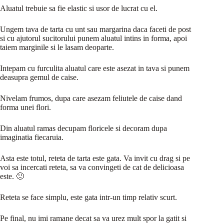
Aluatul trebuie sa fie elastic si usor de lucrat cu el.
Ungem tava de tarta cu unt sau margarina daca faceti de post
si cu ajutorul sucitorului punem aluatul intins in forma, apoi
taiem marginile si le lasam deoparte.
Intepam cu furculita aluatul care este asezat in tava si punem
deasupra gemul de caise.
Nivelam frumos, dupa care asezam feliutele de caise dand
forma unei flori.
Din aluatul ramas decupam floricele si decoram dupa
imaginatia fiecaruia.
Asta este totul, reteta de tarta este gata. Va invit cu drag si pe
voi sa incercati reteta, sa va convingeti de cat de delicioasa
este. 🙂
Reteta se face simplu, este gata intr-un timp relativ scurt.
Pe final, nu imi ramane decat sa va urez mult spor la gatit si