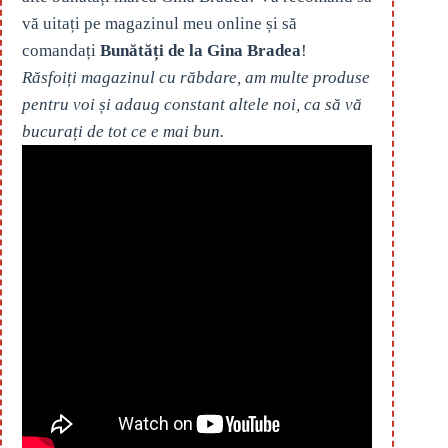
vă uitați pe magazinul meu online și să
comandați
Bunătăți de la Gina Bradea
!
Răsfoiți magazinul cu răbdare, am multe produse
pentru voi și adaug constant altele noi, ca să vă
bucurați de tot ce e mai bun.