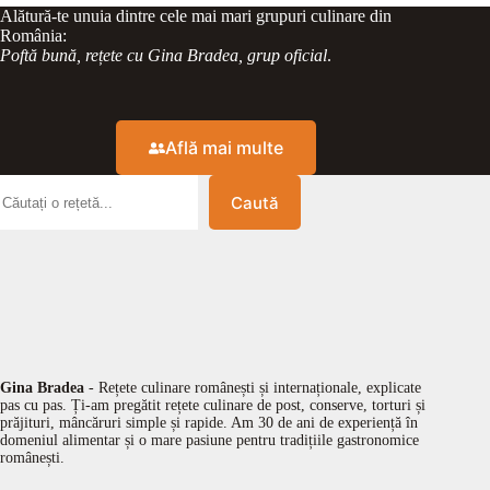
Alătură-te unuia dintre cele mai mari grupuri culinare din
România:
Poftă bună, rețete cu Gina Bradea, grup oficial
.
Află mai multe
Caută
Gina Bradea
- Rețete culinare românești și internaționale, explicate
pas cu pas. Ți-am pregătit rețete culinare de post, conserve, torturi și
prăjituri, mâncăruri simple și rapide. Am 30 de ani de experiență în
domeniul alimentar și o mare pasiune pentru tradițiile gastronomice
românești.