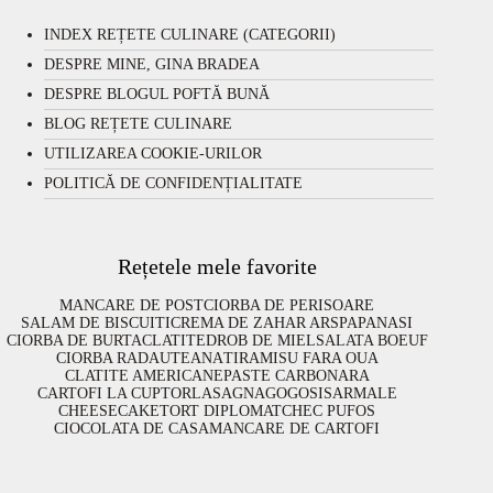
INDEX REȚETE CULINARE (CATEGORII)
DESPRE MINE, GINA BRADEA
DESPRE BLOGUL POFTĂ BUNĂ
BLOG REȚETE CULINARE
UTILIZAREA COOKIE-URILOR
POLITICĂ DE CONFIDENȚIALITATE
Rețetele mele favorite
MANCARE DE POST
CIORBA DE PERISOARE
SALAM DE BISCUITI
CREMA DE ZAHAR ARS
PAPANASI
CIORBA DE BURTA
CLATITE
DROB DE MIEL
SALATA BOEUF
CIORBA RADAUTEANA
TIRAMISU FARA OUA
CLATITE AMERICANE
PASTE CARBONARA
CARTOFI LA CUPTOR
LASAGNA
GOGOSI
SARMALE
CHEESECAKE
TORT DIPLOMAT
CHEC PUFOS
CIOCOLATA DE CASA
MANCARE DE CARTOFI