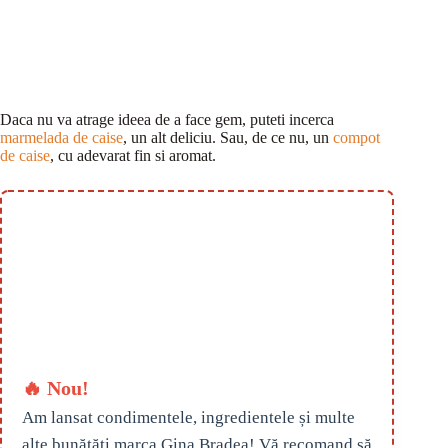
Daca nu va atrage ideea de a face gem, puteti incerca
marmelada de caise
, un alt deliciu. Sau, de ce nu, un
compot
de caise
, cu adevarat fin si aromat.
🔥 Nou!
Am lansat condimentele, ingredientele și multe
alte bunătăți marca Gina Bradea! Vă recomand să