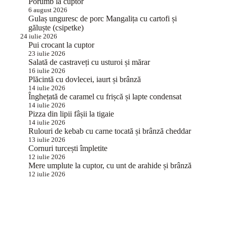
Porumb la cuptor
6 august 2026
Gulaș unguresc de porc Mangalița cu cartofi și
găluște (csipetke)
24 iulie 2026
Pui crocant la cuptor
23 iulie 2026
Salată de castraveți cu usturoi și mărar
16 iulie 2026
Plăcintă cu dovlecei, iaurt și brânză
14 iulie 2026
Înghețată de caramel cu frișcă și lapte condensat
14 iulie 2026
Pizza din lipii fâșii la tigaie
14 iulie 2026
Rulouri de kebab cu carne tocată și brânză cheddar
13 iulie 2026
Cornuri turcești împletite
12 iulie 2026
Mere umplute la cuptor, cu unt de arahide și brânză
12 iulie 2026