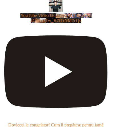
YouTube Video UCm5llXSLY4CyCX-
zC8XosTw_R7ITrNM7cQs
Dovlecei la congelator! Cum îi pregătesc pentru iarnă