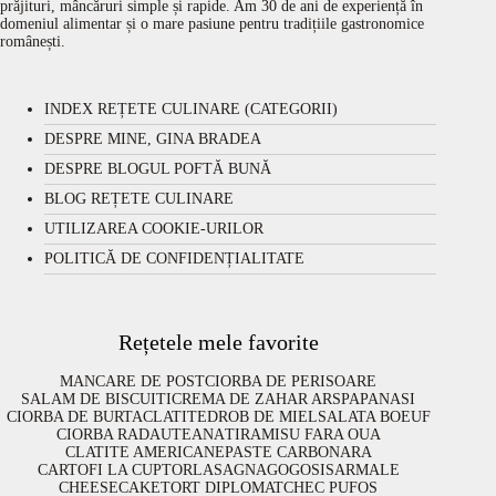
prăjituri, mâncăruri simple și rapide. Am 30 de ani de experiență în
domeniul alimentar și o mare pasiune pentru tradițiile gastronomice
românești.
INDEX REȚETE CULINARE (CATEGORII)
DESPRE MINE, GINA BRADEA
DESPRE BLOGUL POFTĂ BUNĂ
BLOG REȚETE CULINARE
UTILIZAREA COOKIE-URILOR
POLITICĂ DE CONFIDENȚIALITATE
Rețetele mele favorite
MANCARE DE POST
CIORBA DE PERISOARE
SALAM DE BISCUITI
CREMA DE ZAHAR ARS
PAPANASI
CIORBA DE BURTA
CLATITE
DROB DE MIEL
SALATA BOEUF
CIORBA RADAUTEANA
TIRAMISU FARA OUA
CLATITE AMERICANE
PASTE CARBONARA
CARTOFI LA CUPTOR
LASAGNA
GOGOSI
SARMALE
CHEESECAKE
TORT DIPLOMAT
CHEC PUFOS