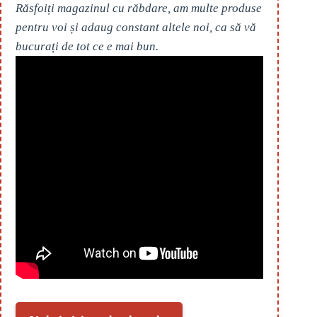
Răsfoiți magazinul cu răbdare, am multe produse
pentru voi și adaug constant altele noi, ca să vă
bucurați de tot ce e mai bun.