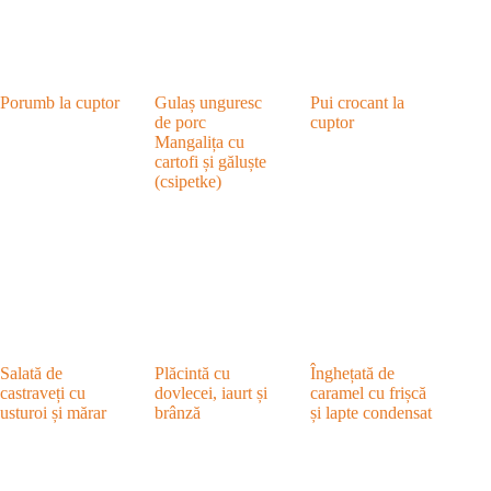
Porumb la cuptor
Gulaș unguresc
Pui crocant la
de porc
cuptor
Mangalița cu
cartofi și găluște
(csipetke)
Salată de
Plăcintă cu
Înghețată de
castraveți cu
dovlecei, iaurt și
caramel cu frișcă
usturoi și mărar
brânză
și lapte condensat