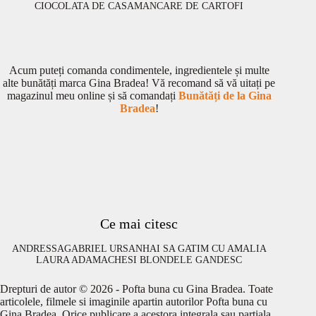
CIOCOLATA DE CASA
MANCARE DE CARTOFI
Acum puteți comanda condimentele, ingredientele și multe
alte bunătăți marca Gina Bradea! Vă recomand să vă uitați pe
magazinul meu online și să comandați
Bunătăți de la Gina
Bradea
!
Ce mai citesc
ANDRESSA
GABRIEL URSAN
HAI SA GATIM CU AMALIA
LAURA ADAMACHE
SI BLONDELE GANDESC
Drepturi de autor © 2026 - Pofta buna cu Gina Bradea. Toate
articolele, filmele si imaginile apartin autorilor Pofta buna cu
Gina Bradea. Orice publicare a acestora integrala sau partiala