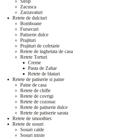
Sirop
Zacusca
Zarzavaturi
Retete de dulciuri
Bomboane
Fursecuri
Patiserie dulce
Prajituri
Prajituri de cofetarie
Retete de inghetata de casa
Retete Torturi
Creme
Pasta de Zahar
Retete de blaturi
Retete de patiserie si paine
Paine de casa
Retete de chifle
Retete de covrigi
Retete de cozonac
Retete de patiserie dulce
Retete de patiserie sarata
Retete de smoothies
Retete de sosuri
Sosuri calde
Sosuri mixte