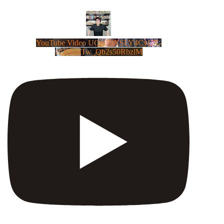
YouTube Video UCm5llXSLY4CyCX-
zC8XosTw_Qb2s50RbzlM