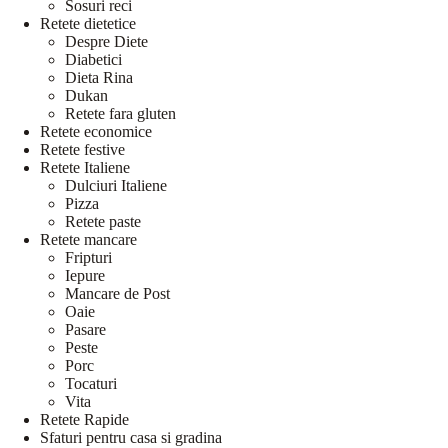
Sosuri reci
Retete dietetice
Despre Diete
Diabetici
Dieta Rina
Dukan
Retete fara gluten
Retete economice
Retete festive
Retete Italiene
Dulciuri Italiene
Pizza
Retete paste
Retete mancare
Fripturi
Iepure
Mancare de Post
Oaie
Pasare
Peste
Porc
Tocaturi
Vita
Retete Rapide
Sfaturi pentru casa si gradina