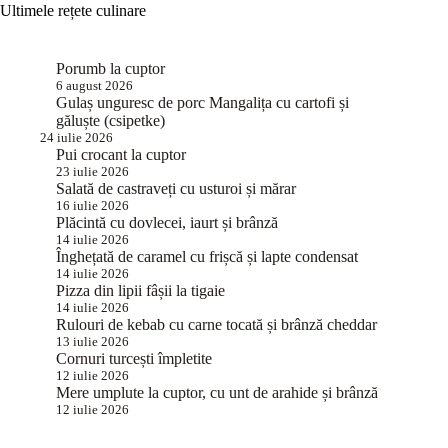
Ultimele rețete culinare
Porumb la cuptor
6 august 2026
Gulaș unguresc de porc Mangalița cu cartofi și
găluște (csipetke)
24 iulie 2026
Pui crocant la cuptor
23 iulie 2026
Salată de castraveți cu usturoi și mărar
16 iulie 2026
Plăcintă cu dovlecei, iaurt și brânză
14 iulie 2026
Înghețată de caramel cu frișcă și lapte condensat
14 iulie 2026
Pizza din lipii fâșii la tigaie
14 iulie 2026
Rulouri de kebab cu carne tocată și brânză cheddar
13 iulie 2026
Cornuri turcești împletite
12 iulie 2026
Mere umplute la cuptor, cu unt de arahide și brânză
12 iulie 2026