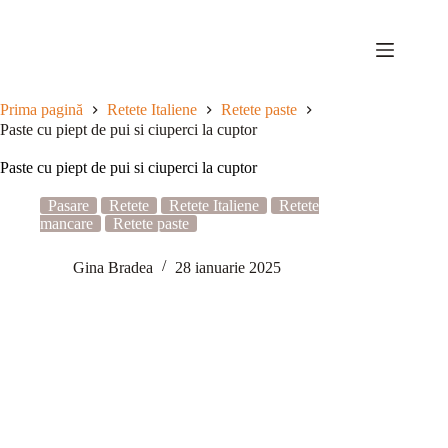
Sari
la
conținut
Prima pagină
Retete Italiene
Retete paste
Paste cu piept de pui si ciuperci la cuptor
Paste cu piept de pui si ciuperci la cuptor
Pasare
Retete
Retete Italiene
Retete
mancare
Retete paste
Gina Bradea
28 ianuarie 2025