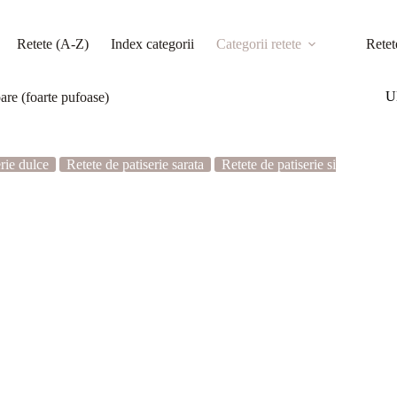
Retete (A-Z)
Index categorii
Categorii retete
Retet
Ul
are (foarte pufoase)
rie dulce
Retete de patiserie sarata
Retete de patiserie si