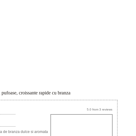
i pufoase, croissante rapide cu branza
5.0
from
3
reviews
s
ma de branza dulce si aromata