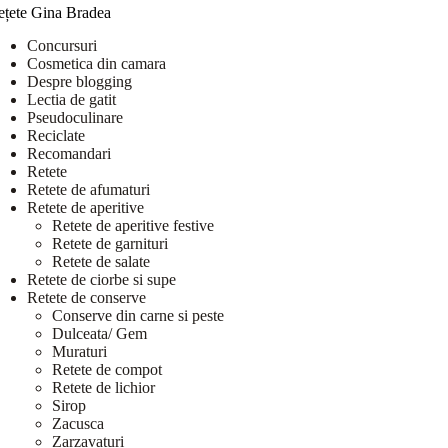
ețete Gina Bradea
Concursuri
Cosmetica din camara
Despre blogging
Lectia de gatit
Pseudoculinare
Reciclate
Recomandari
Retete
Retete de afumaturi
Retete de aperitive
Retete de aperitive festive
Retete de garnituri
Retete de salate
Retete de ciorbe si supe
Retete de conserve
Conserve din carne si peste
Dulceata/ Gem
Muraturi
Retete de compot
Retete de lichior
Sirop
Zacusca
Zarzavaturi