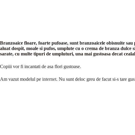
Branzoaice floare, foarte pufoase, sunt branzoaicele obisnuite sa
aluat dospit, moale si pufos, umplute cu o crema de branza dulce si 
sarate, cu multe tipuri de umpluturi, una mai gustoasa decat cealal
Copiii vor fi incantati de asa flori gustoase.
Am vazut modelul pe
internet
. Nu sunt deloc greu de facut si-s tare gu