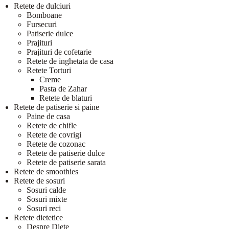
Retete de dulciuri
Bomboane
Fursecuri
Patiserie dulce
Prajituri
Prajituri de cofetarie
Retete de inghetata de casa
Retete Torturi
Creme
Pasta de Zahar
Retete de blaturi
Retete de patiserie si paine
Paine de casa
Retete de chifle
Retete de covrigi
Retete de cozonac
Retete de patiserie dulce
Retete de patiserie sarata
Retete de smoothies
Retete de sosuri
Sosuri calde
Sosuri mixte
Sosuri reci
Retete dietetice
Despre Diete