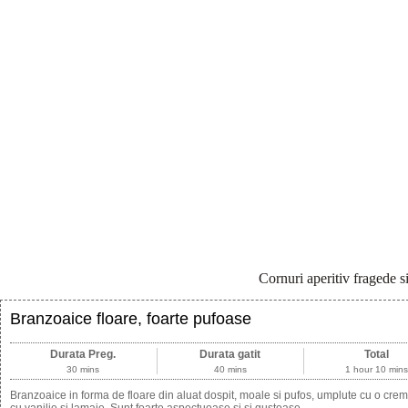
Cornuri aperitiv fragede s
Branzoaice floare, foarte pufoase
Durata Preg.
Durata gatit
Total
30 mins
40 mins
1 hour 10 min
Branzoaice in forma de floare din aluat dospit, moale si pufos, umplute cu o cre