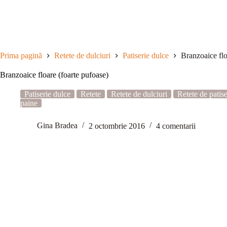
Sari
la
conținut
Prima pagină
Retete de dulciuri
Patiserie dulce
Branzoaice flo
Branzoaice floare (foarte pufoase)
Patiserie dulce
Retete
Retete de dulciuri
Retete de patise
paine
Gina Bradea
2 octombrie 2016
4 comentarii