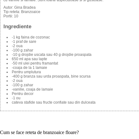
cu vanilie si lamaie. Sunt foarte aspectuoase si si gustoase.
Autor:
Gina Bradea
Tip reteta:
Branzoaice
Portii:
10
Ingrediente
-1 kg faina de cozonac
-1 praf de sare
-2 oua
-100 g zahar
-10 g drojdie uscata sau 40 g drojdie proaspata
650 ml apa sau lapte
-50 ml ulei pentru framantat
-coaja de la 1 lamaie
Pentru umplutura
-400 g branza sau urda proaspata, bine scursa
-2 oua
-100 g zahar
-vanilie, coaja de lamaie
Pentru decor
-1 ou
cateva stafide sau fructe confiate sau din dulceata
Cum se face reteta de branzoaice floare?