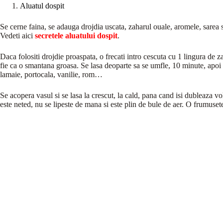
Aluatul dospit
Se cerne faina, se adauga drojdia uscata, zaharul ouale, aromele, sarea s
Vedeti aici
secretele aluatului dospit
.
Daca folositi drojdie proaspata, o frecati intro cescuta cu 1 lingura de za
fie ca o smantana groasa. Se lasa deoparte sa se umfle, 10 minute, apoi
lamaie, portocala, vanilie, rom…
Se acopera vasul si se lasa la crescut, la cald, pana cand isi dubleaza v
este neted, nu se lipeste de mana si este plin de bule de aer. O frumuset