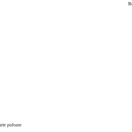
R
arte pufoase