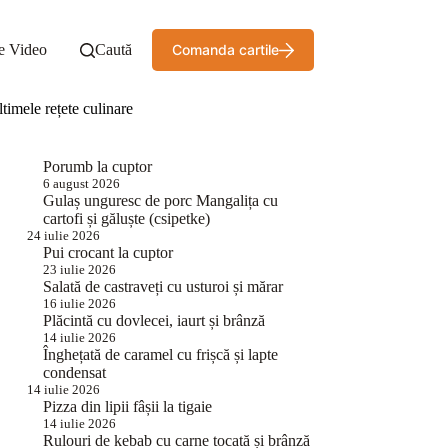
e Video
Caută
Comanda cartile
timele rețete culinare
Porumb la cuptor
6 august 2026
Gulaș unguresc de porc Mangalița cu
cartofi și găluște (csipetke)
24 iulie 2026
Pui crocant la cuptor
23 iulie 2026
Salată de castraveți cu usturoi și mărar
16 iulie 2026
Plăcintă cu dovlecei, iaurt și brânză
14 iulie 2026
Înghețată de caramel cu frișcă și lapte
condensat
14 iulie 2026
Pizza din lipii fâșii la tigaie
14 iulie 2026
Rulouri de kebab cu carne tocată și brânză