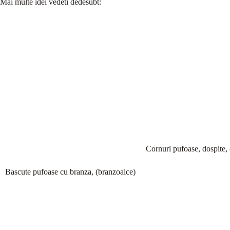
Mai multe idei vedeti dedesubt:
Cornuri pufoase, dospite,
Bascute pufoase cu branza, (branzoaice)