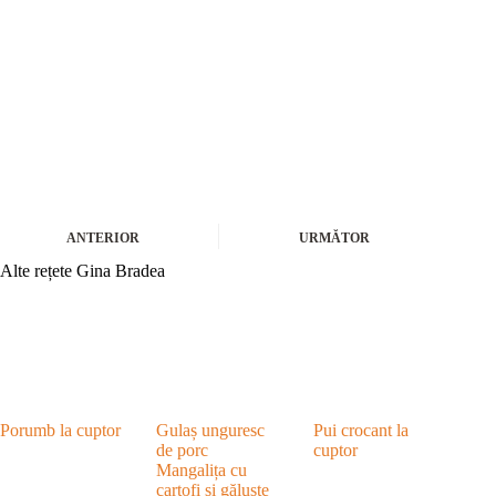
ANTERIOR
URMĂTOR
Alte rețete Gina Bradea
Porumb la cuptor
Gulaș unguresc
Pui crocant la
de porc
cuptor
Mangalița cu
cartofi și găluște