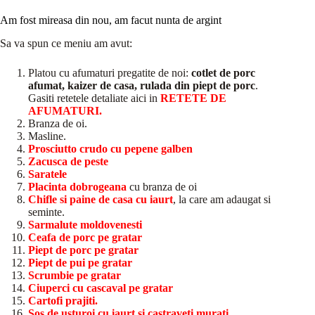
Am fost mireasa din nou, am facut nunta de argint
Sa va spun ce meniu am avut:
Platou cu afumaturi pregatite de noi:
cotlet de porc
afumat, kaizer de casa, rulada din piept de porc
.
Gasiti retetele detaliate aici in
RETETE DE
AFUMATURI.
Branza de oi.
Masline.
Prosciutto crudo cu pepene galben
Zacusca de peste
Saratele
Placinta dobrogeana
cu branza de oi
Chifle si paine de casa cu iaurt
, la care am adaugat si
seminte.
Sarmalute moldovenesti
Ceafa de porc pe gratar
Piept de porc pe gratar
Piept de pui pe gratar
Scrumbie pe gratar
Ciuperci cu cascaval pe gratar
Cartofi prajiti.
Sos de usturoi cu iaurt si castraveti murati