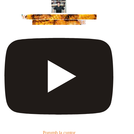
YouTube Video UCm5llXSLY4CyCX-
zC8XosTw_huaQwN_rBrE
Porumb la cuptor