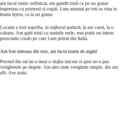
am facut nimic sofisticat, am gandit totul ca pe un gratar
impreuna cu prietenii si copiii. I-am anuntat pe toti sa vina in
tinuta lejera, ca la un gratar.
Locatia a fost superba, in mijlocul padurii, la aer curat, la o
cabana. Am gatit totul cu mainile mele, mai putin un imens
prosciutto crudo pe care l-am primit din Italia.
Am fost mireasa din nou, am facut nunta de argint
Preotul din sat ne-a tinut o slujba micuta si apoi ne-a pus
verighetele pe degete. Am ales niste verighete simple, din aur
alb. Asa arata: