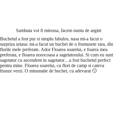
Sambata voi fi mireasa, facem nunta de argint
Buchetul a fost pur si simplu fabulos, nasa mi-a facut o
surpriza uriasa: mi-a facut un buchet de o frumusete rara, din
florile mele preferate. Ador Floarea soarelui, e foarea mea
preferata, e floarea norocoasa a sagetatorului. Si cum eu sunt
sagetator cu ascendent in sagetator…a fost buchetul perfect
pentru mine. Floarea soarelui, cu flori de camp si cateva
frunze verzi. O minunatie de buchet, cu adevarat 🙂