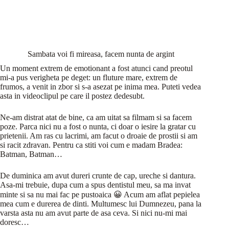
Sambata voi fi mireasa, facem nunta de argint
Un moment extrem de emotionant a fost atunci cand preotul
mi-a pus verigheta pe deget: un fluture mare, extrem de
frumos, a venit in zbor si s-a asezat pe inima mea. Puteti vedea
asta in videoclipul pe care il postez dedesubt.
Ne-am distrat atat de bine, ca am uitat sa filmam si sa facem
poze. Parca nici nu a fost o nunta, ci doar o iesire la gratar cu
prietenii. Am ras cu lacrimi, am facut o droaie de prostii si am
si racit zdravan. Pentru ca stiti voi cum e madam Bradea:
Batman, Batman…
De duminica am avut dureri crunte de cap, ureche si dantura.
Asa-mi trebuie, dupa cum a spus dentistul meu, sa ma invat
minte si sa nu mai fac pe pustoaica 😀 Acum am aflat pepielea
mea cum e durerea de dinti. Multumesc lui Dumnezeu, pana la
varsta asta nu am avut parte de asa ceva. Si nici nu-mi mai
doresc…