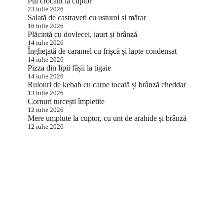
Pui crocant la cuptor
23 iulie 2026
Salată de castraveți cu usturoi și mărar
16 iulie 2026
Plăcintă cu dovlecei, iaurt și brânză
14 iulie 2026
Înghețată de caramel cu frișcă și lapte condensat
14 iulie 2026
Pizza din lipii fâșii la tigaie
14 iulie 2026
Rulouri de kebab cu carne tocată și brânză cheddar
13 iulie 2026
Cornuri turcești împletite
12 iulie 2026
Mere umplute la cuptor, cu unt de arahide și brânză
12 iulie 2026