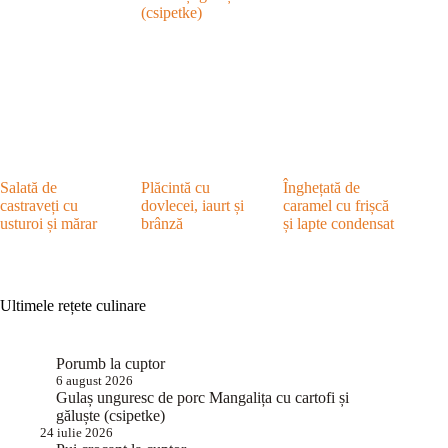
(csipetke)
Salată de
Plăcintă cu
Înghețată de
castraveți cu
dovlecei, iaurt și
caramel cu frișcă
usturoi și mărar
brânză
și lapte condensat
Ultimele rețete culinare
Porumb la cuptor
6 august 2026
Gulaș unguresc de porc Mangalița cu cartofi și
găluște (csipetke)
24 iulie 2026