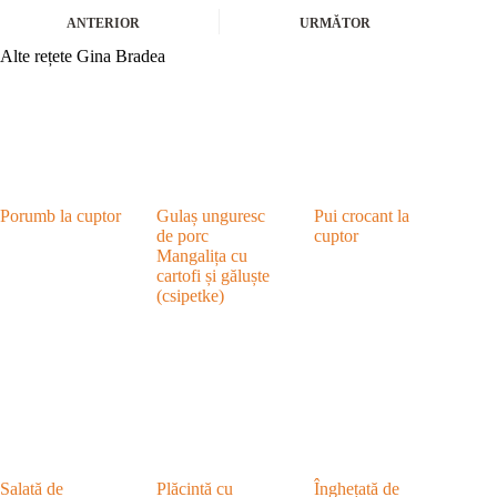
ANTERIOR
URMĂTOR
Alte rețete Gina Bradea
Porumb la cuptor
Gulaș unguresc
Pui crocant la
de porc
cuptor
Mangalița cu
cartofi și găluște
(csipetke)
Salată de
Plăcintă cu
Înghețată de