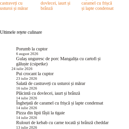
castraveți cu
dovlecei, iaurt și
caramel cu frișcă
usturoi și mărar
brânză
și lapte condensat
Ultimele rețete culinare
Porumb la cuptor
6 august 2026
Gulaș unguresc de porc Mangalița cu cartofi și
găluște (csipetke)
24 iulie 2026
Pui crocant la cuptor
23 iulie 2026
Salată de castraveți cu usturoi și mărar
16 iulie 2026
Plăcintă cu dovlecei, iaurt și brânză
14 iulie 2026
Înghețată de caramel cu frișcă și lapte condensat
14 iulie 2026
Pizza din lipii fâșii la tigaie
14 iulie 2026
Rulouri de kebab cu carne tocată și brânză cheddar
13 iulie 2026