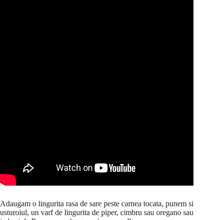
Adaugam o lingurita rasa de sare peste carnea tocata, punem si
usturoiul, un varf de lingurita de piper, cimbru sau oregano sau