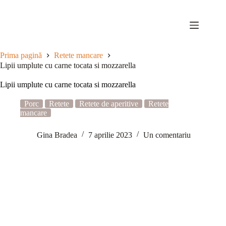
Sari
la
conținut
Prima pagină
Retete mancare
Lipii umplute cu carne tocata si mozzarella
Lipii umplute cu carne tocata si mozzarella
Porc
Retete
Retete de aperitive
Retete
mancare
Gina Bradea
7 aprilie 2023
Un comentariu