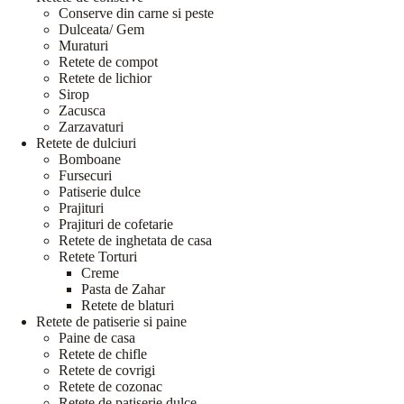
Conserve din carne si peste
Dulceata/ Gem
Muraturi
Retete de compot
Retete de lichior
Sirop
Zacusca
Zarzavaturi
Retete de dulciuri
Bomboane
Fursecuri
Patiserie dulce
Prajituri
Prajituri de cofetarie
Retete de inghetata de casa
Retete Torturi
Creme
Pasta de Zahar
Retete de blaturi
Retete de patiserie si paine
Paine de casa
Retete de chifle
Retete de covrigi
Retete de cozonac
Retete de patiserie dulce