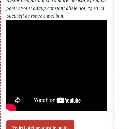
Răsfoiți magazinul cu răbdare, am multe produse
pentru voi și adaug constant altele noi, ca să vă
bucurați de tot ce e mai bun.
Vedeți aici produsele mele.