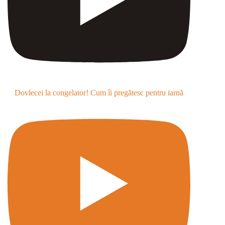
Dovlecei la congelator! Cum îi pregătesc pentru iarnă