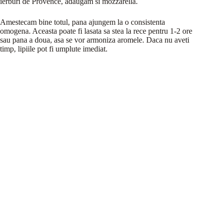
ierburi de Provence, adaugam si mozzarella.
Amestecam bine totul, pana ajungem la o consistenta
omogena. Aceasta poate fi lasata sa stea la rece pentru 1-2 ore
sau pana a doua, asa se vor armoniza aromele. Daca nu aveti
timp, lipiile pot fi umplute imediat.