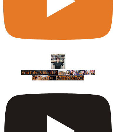
YouTube Video UCm5llXSLY4CyCX-
zC8XosTw_R7ITrNM7cQs