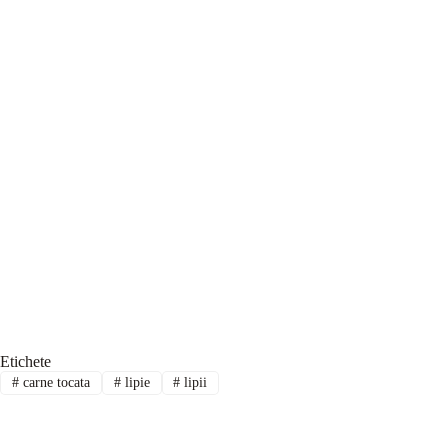
Etichete
#
carne tocata
#
lipie
#
lipii