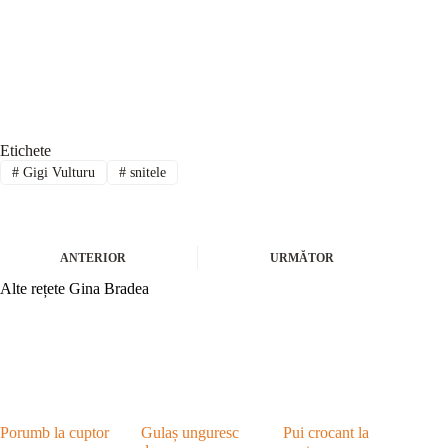
Etichete
#
Gigi Vulturu
#
snitele
ANTERIOR
URMĂTOR
Alte rețete Gina Bradea
Porumb la cuptor
Gulaș unguresc
Pui crocant la