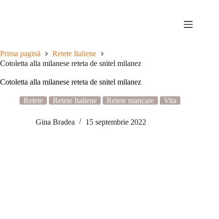
Sari
la
conținut
Prima pagină
Retete Italiene
Cotoletta alla milanese reteta de snitel milanez
Cotoletta alla milanese reteta de snitel milanez
Retete
Retete Italiene
Retete mancare
Vita
Gina Bradea
15 septembrie 2022