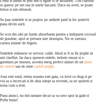
Untul si uleiul se pun intr-o tigaie si se incalzesc. Unt clarifiat
se gasesc pe net sau in unele bacanii. Daca nu aveti, se poate
folosi si unt obisnuit.
Se pun snitelele si se prajesc pe ambele parti la foc potrivit
pana devin aurii.
Se scot din ulei pe hartie absorbanta pentru a indeparta excesul
de grasime, apoi se presara sare deasupra. Nu se sareaza
carnea inainte de frigere.
Snitelele milaneze se servesc calde. Ideal ar fi sa fie prajite in
unt clarifiat. Iar daca spunem snitele, trebuie musai si o
garnitura pe masura, acestea merg perfect alaturi de un
piure
de cartofi
sau de niste
cartofi prajiti
.
Asta este totul, reteta noastra este gata, va invit cu drag si pe
voi sa o incercati si de abia astept sa reveniti, sa ne spuneti si
noua cum a iesit.
Pana atunci, nu imi ramane decat sa va urez spor la gatit si
Pofta buna!