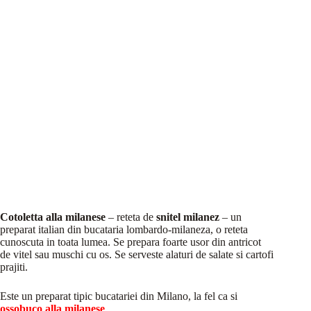
Cotoletta alla milanese
– reteta de
snitel milanez
– un
preparat italian din bucataria lombardo-milaneza, o reteta
cunoscuta in toata lumea. Se prepara foarte usor din antricot
de vitel sau muschi cu os. Se serveste alaturi de salate si cartofi
prajiti.
Este un preparat tipic bucatariei din Milano, la fel ca si
ossobuco alla milanese
.