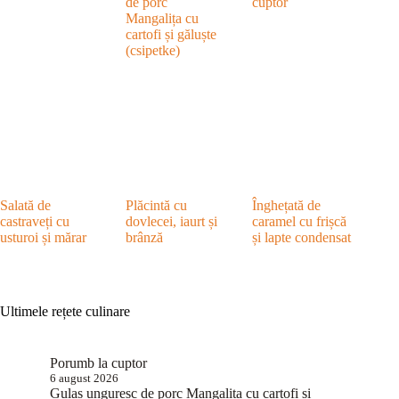
de porc
cuptor
Mangalița cu
cartofi și găluște
(csipetke)
Salată de
Plăcintă cu
Înghețată de
castraveți cu
dovlecei, iaurt și
caramel cu frișcă
usturoi și mărar
brânză
și lapte condensat
Ultimele rețete culinare
Porumb la cuptor
6 august 2026
Gulaș unguresc de porc Mangalița cu cartofi și