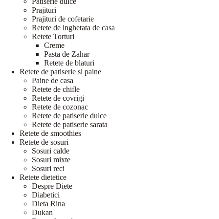
Patiserie dulce
Prajituri
Prajituri de cofetarie
Retete de inghetata de casa
Retete Torturi
Creme
Pasta de Zahar
Retete de blaturi
Retete de patiserie si paine
Paine de casa
Retete de chifle
Retete de covrigi
Retete de cozonac
Retete de patiserie dulce
Retete de patiserie sarata
Retete de smoothies
Retete de sosuri
Sosuri calde
Sosuri mixte
Sosuri reci
Retete dietetice
Despre Diete
Diabetici
Dieta Rina
Dukan