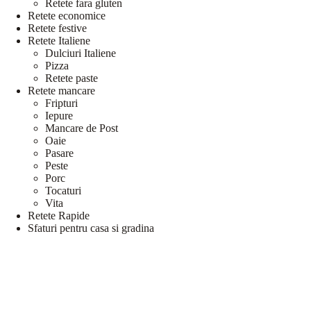
Retete fara gluten
Retete economice
Retete festive
Retete Italiene
Dulciuri Italiene
Pizza
Retete paste
Retete mancare
Fripturi
Iepure
Mancare de Post
Oaie
Pasare
Peste
Porc
Tocaturi
Vita
Retete Rapide
Sfaturi pentru casa si gradina