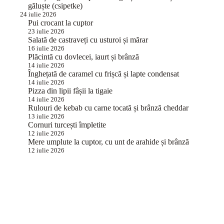
găluște (csipetke)
24 iulie 2026
Pui crocant la cuptor
23 iulie 2026
Salată de castraveți cu usturoi și mărar
16 iulie 2026
Plăcintă cu dovlecei, iaurt și brânză
14 iulie 2026
Înghețată de caramel cu frișcă și lapte condensat
14 iulie 2026
Pizza din lipii fâșii la tigaie
14 iulie 2026
Rulouri de kebab cu carne tocată și brânză cheddar
13 iulie 2026
Cornuri turcești împletite
12 iulie 2026
Mere umplute la cuptor, cu unt de arahide și brânză
12 iulie 2026