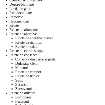
Cosmetica din camara
Despre blogging
Lectia de gatit
Pseudoculinare
Reciclate
Recomandari
Retete
Retete de afumaturi
Retete de aperitive
Retete de aperitive festive
Retete de garnituri
Retete de salate
Retete de ciorbe si supe
Retete de conserve
Conserve din carne si peste
Dulceata/ Gem
Muraturi
Retete de compot
Retete de lichior
Sirop
Zacusca
Zarzavaturi
Retete de dulciuri
Bomboane
Fursecuri