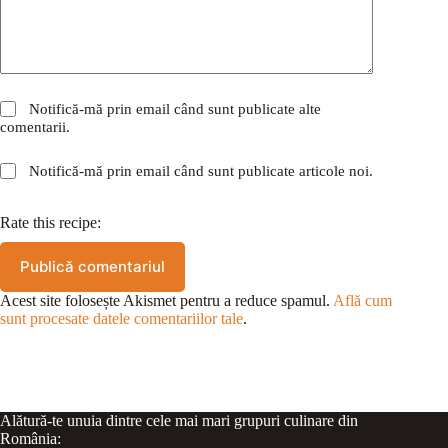
Notifică-mă prin email când sunt publicate alte
comentarii.
Notifică-mă prin email când sunt publicate articole noi.
Rate this recipe:
Publică comentariul
Acest site folosește Akismet pentru a reduce spamul.
Află cum
sunt procesate datele comentariilor tale
.
Alătură-te unuia dintre cele mai mari grupuri culinare din
România: