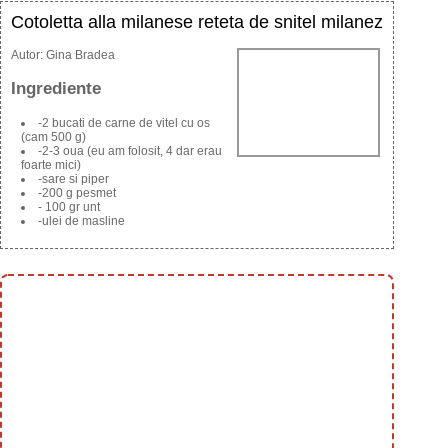
Cotoletta alla milanese reteta de snitel milanez
Autor:
Gina Bradea
Ingrediente
-2 bucati de carne de vitel cu os
(cam 500 g)
-2-3 oua (eu am folosit, 4 dar erau
foarte mici)
-sare si piper
-200 g pesmet
- 100 gr unt
-ulei de masline