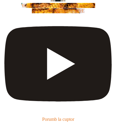
YouTube Video UCm5llXSLY4CyCX-
zC8XosTw_huaQwN_rBrE
Porumb la cuptor