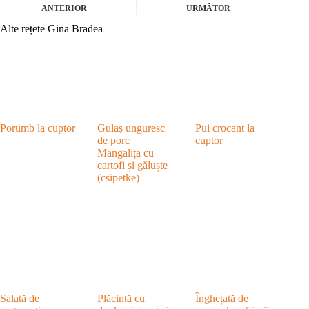
ANTERIOR
URMĂTOR
Alte rețete Gina Bradea
Porumb la cuptor
Gulaș unguresc
Pui crocant la
de porc
cuptor
Mangalița cu
cartofi și găluște
(csipetke)
Salată de
Plăcintă cu
Înghețată de