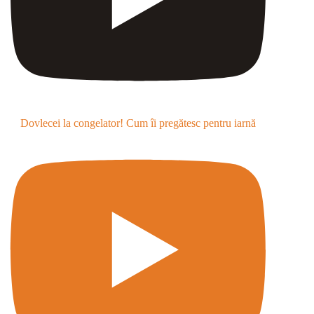
Dovlecei la congelator! Cum îi pregătesc pentru iarnă