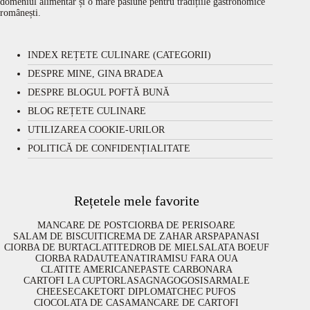
domeniul alimentar și o mare pasiune pentru tradițiile gastronomice
românești.
INDEX REȚETE CULINARE (CATEGORII)
DESPRE MINE, GINA BRADEA
DESPRE BLOGUL POFTĂ BUNĂ
BLOG REȚETE CULINARE
UTILIZAREA COOKIE-URILOR
POLITICĂ DE CONFIDENȚIALITATE
Rețetele mele favorite
MANCARE DE POST
CIORBA DE PERISOARE
SALAM DE BISCUITI
CREMA DE ZAHAR ARS
PAPANASI
CIORBA DE BURTA
CLATITE
DROB DE MIEL
SALATA BOEUF
CIORBA RADAUTEANA
TIRAMISU FARA OUA
CLATITE AMERICANE
PASTE CARBONARA
CARTOFI LA CUPTOR
LASAGNA
GOGOSI
SARMALE
CHEESECAKE
TORT DIPLOMAT
CHEC PUFOS
CIOCOLATA DE CASA
MANCARE DE CARTOFI