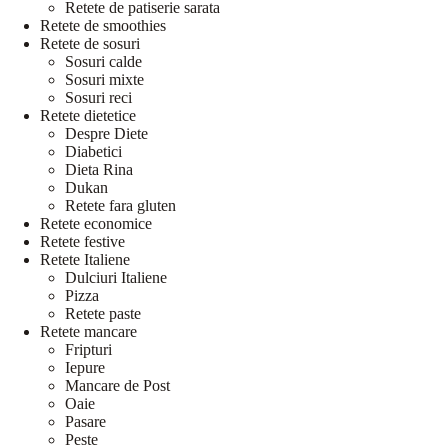
Retete de patiserie sarata
Retete de smoothies
Retete de sosuri
Sosuri calde
Sosuri mixte
Sosuri reci
Retete dietetice
Despre Diete
Diabetici
Dieta Rina
Dukan
Retete fara gluten
Retete economice
Retete festive
Retete Italiene
Dulciuri Italiene
Pizza
Retete paste
Retete mancare
Fripturi
Iepure
Mancare de Post
Oaie
Pasare
Peste