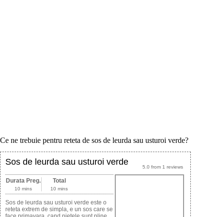
Ce ne trebuie pentru reteta de sos de leurda sau usturoi verde?
Sos de leurda sau usturoi verde
5.0
from
1
reviews
Durata Preg.
Total
10 mins
10 mins
Sos de leurda sau usturoi verde este o
reteta extrem de simpla, e un sos care se
face primavara, cand pietele sunt pline