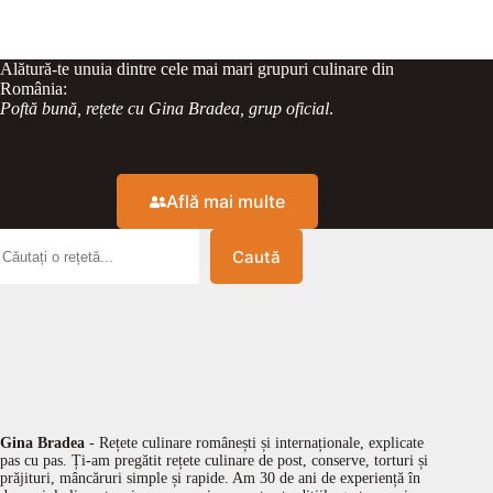
Alătură-te unuia dintre cele mai mari grupuri culinare din
România:
Poftă bună, rețete cu Gina Bradea, grup oficial
.
Află mai multe
Caută
Gina Bradea
- Rețete culinare românești și internaționale, explicate
pas cu pas. Ți-am pregătit rețete culinare de post, conserve, torturi și
prăjituri, mâncăruri simple și rapide. Am 30 de ani de experiență în