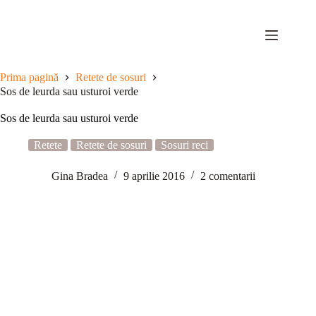
Sari
la
conținut
Prima pagină
Retete de sosuri
Sos de leurda sau usturoi verde
Sos de leurda sau usturoi verde
Retete
Retete de sosuri
Sosuri reci
Gina Bradea
9 aprilie 2016
2 comentarii