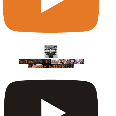
YouTube Video UCm5llXSLY4CyCX-
zC8XosTw_R7ITrNM7cQs