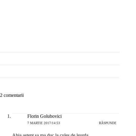
2 comentarii
Florin Golubovici
7 MARTIE 2017/14:53
RĂSPUNDE
Abia astept sa ma duc la cules de leurda …