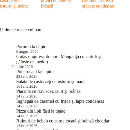
castraveți cu
dovlecei, iaurt și
caramel cu frișcă
usturoi și mărar
brânză
și lapte condensat
Ultimele rețete culinare
Porumb la cuptor
6 august 2026
Gulaș unguresc de porc Mangalița cu cartofi și
găluște (csipetke)
24 iulie 2026
Pui crocant la cuptor
23 iulie 2026
Salată de castraveți cu usturoi și mărar
16 iulie 2026
Plăcintă cu dovlecei, iaurt și brânză
14 iulie 2026
Înghețată de caramel cu frișcă și lapte condensat
14 iulie 2026
Pizza din lipii fâșii la tigaie
14 iulie 2026
Rulouri de kebab cu carne tocată și brânză cheddar
13 iulie 2026