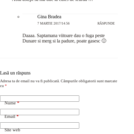
Gina Bradea
7 MARTIE 2017/14:56
RĂSPUNDE
Daaaa. Saptamana viitoare dau o fuga peste
Dunare si merg si la padure, poate gasesc 🙂
Lasă un răspuns
Adresa ta de email nu va fi publicată.
Câmpurile obligatorii sunt marcate
cu
*
Nume
*
Email
*
Site web