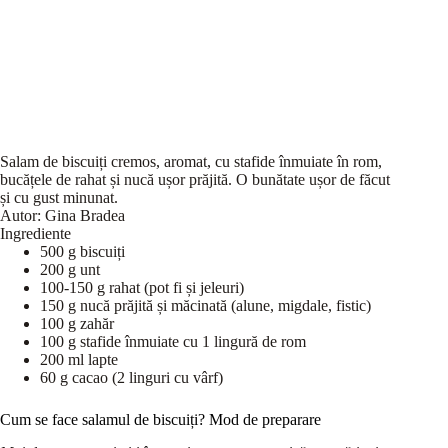
Salam de biscuiți cremos, aromat, cu stafide înmuiate în rom,
bucățele de rahat și nucă ușor prăjită. O bunătate ușor de făcut
și cu gust minunat.
Autor:
Gina Bradea
Ingrediente
500 g biscuiți
200 g unt
100-150 g rahat (pot fi și jeleuri)
150 g nucă prăjită și măcinată (alune, migdale, fistic)
100 g zahăr
100 g stafide înmuiate cu 1 lingură de rom
200 ml lapte
60 g cacao (2 linguri cu vârf)
Cum se face salamul de biscuiți? Mod de preparare