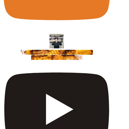
YouTube Video UCm5llXSLY4CyCX-
zC8XosTw_huaQwN_rBrE