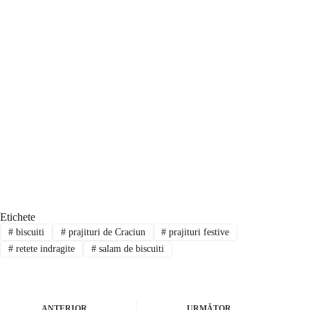
Etichete
#
biscuiti
#
prajituri de Craciun
#
prajituri festive
#
retete indragite
#
salam de biscuiti
ANTERIOR
URMĂTOR