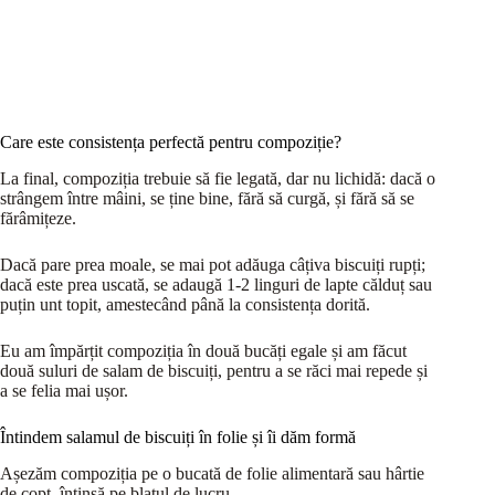
Care este consistența perfectă pentru compoziție?
La final, compoziția trebuie să fie legată, dar nu lichidă: dacă o
strângem între mâini, se ține bine, fără să curgă, și fără să se
fărâmițeze.
Dacă pare prea moale, se mai pot adăuga câțiva biscuiți rupți;
dacă este prea uscată, se adaugă 1-2 linguri de lapte călduț sau
puțin unt topit, amestecând până la consistența dorită.
Eu am împărțit compoziția în două bucăți egale și am făcut
două suluri de salam de biscuiți, pentru a se răci mai repede și
a se felia mai ușor.
Întindem salamul de biscuiți în folie și îi dăm formă
Așezăm compoziția pe o bucată de folie alimentară sau hârtie
de copt, întinsă pe blatul de lucru.