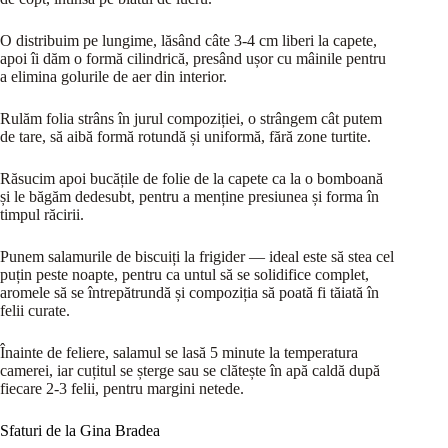
O distribuim pe lungime, lăsând câte 3-4 cm liberi la capete,
apoi îi dăm o formă cilindrică, presând ușor cu mâinile pentru
a elimina golurile de aer din interior.
Rulăm folia strâns în jurul compoziției, o strângem cât putem
de tare, să aibă formă rotundă și uniformă, fără zone turtite.
Răsucim apoi bucățile de folie de la capete ca la o bomboană
și le băgăm dedesubt, pentru a menține presiunea și forma în
timpul răcirii.
Punem salamurile de biscuiți la frigider — ideal este să stea cel
puțin peste noapte, pentru ca untul să se solidifice complet,
aromele să se întrepătrundă și compoziția să poată fi tăiată în
felii curate.
Înainte de feliere, salamul se lasă 5 minute la temperatura
camerei, iar cuțitul se șterge sau se clătește în apă caldă după
fiecare 2-3 felii, pentru margini netede.
Sfaturi de la Gina Bradea