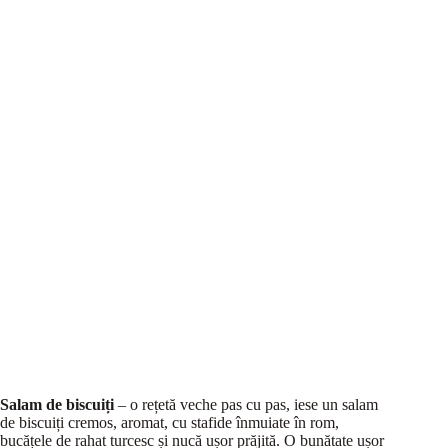
Salam de biscuiți
– o rețetă veche pas cu pas, iese un salam
de biscuiți cremos, aromat, cu stafide înmuiate în rom,
bucățele de rahat turcesc și nucă ușor prăjită. O bunătate ușor