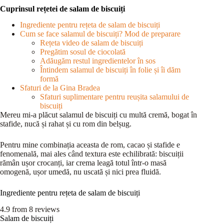
Cuprinsul rețetei de salam de biscuiți
Ingrediente pentru rețeta de salam de biscuiți
Cum se face salamul de biscuiți? Mod de preparare
Rețeta video de salam de biscuiți
Pregătim sosul de ciocolată
Adăugăm restul ingredientelor în sos
Întindem salamul de biscuiți în folie și îi dăm
formă
Sfaturi de la Gina Bradea
Sfaturi suplimentare pentru reușita salamului de
biscuiți
Mereu mi-a plăcut salamul de biscuiți cu multă cremă, bogat în
stafide, nucă și rahat și cu rom din belșug.
Pentru mine combinația aceasta de rom, cacao și stafide e
fenomenală, mai ales când textura este echilibrată: biscuiții
rămân ușor crocanți, iar crema leagă totul într-o masă
omogenă, ușor umedă, nu uscată și nici prea fluidă.
Ingrediente pentru rețeta de salam de biscuiți
4.9
from
8
reviews
Salam de biscuiți