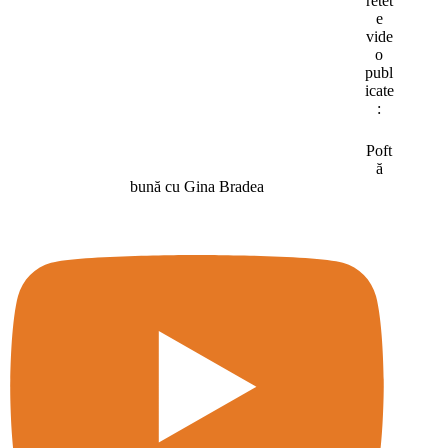
retet
e
vide
o
publ
icate
:
Poft
ă
bună cu Gina Bradea