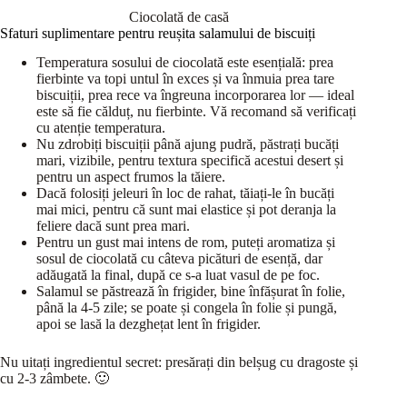
Ciocolată de casă
Sfaturi suplimentare pentru reușita salamului de biscuiți
Temperatura sosului de ciocolată este esențială: prea
fierbinte va topi untul în exces și va înmuia prea tare
biscuiții, prea rece va îngreuna incorporarea lor — ideal
este să fie călduț, nu fierbinte. Vă recomand să verificați
cu atenție temperatura.
Nu zdrobiți biscuiții până ajung pudră, păstrați bucăți
mari, vizibile, pentru textura specifică acestui desert și
pentru un aspect frumos la tăiere.
Dacă folosiți jeleuri în loc de rahat, tăiați-le în bucăți
mai mici, pentru că sunt mai elastice și pot deranja la
feliere dacă sunt prea mari.
Pentru un gust mai intens de rom, puteți aromatiza și
sosul de ciocolată cu câteva picături de esență, dar
adăugată la final, după ce s-a luat vasul de pe foc.
Salamul se păstrează în frigider, bine înfășurat în folie,
până la 4-5 zile; se poate și congela în folie și pungă,
apoi se lasă la dezghețat lent în frigider.
Nu uitați ingredientul secret: presărați din belșug cu dragoste și
cu 2-3 zâmbete. 🙂