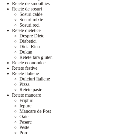
Retete de smoothies
Retete de sosuri
Sosuri calde
Sosuri mixte
Sosuri reci
Retete dietetice
Despre Diete
Diabetici
Dieta Rina
Dukan
Retete fara gluten
Retete economice
Retete festive
Retete Italiene
Dulciuri Italiene
Pizza
Retete paste
Retete mancare
Fripturi
Iepure
Mancare de Post
Oaie
Pasare
Peste
Porc