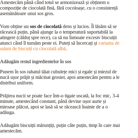
Amestecăm până când totul se armonizează și obținem o
compoziție de ciocolată fină, fără cocoloașe, cu o consistență
asemănătoare unui sos gros.
Vom obține un
sos de ciocolată
dens și lucios. Îl lăsăm să se
răcească puțin, până ajunge la o temperatură suportabilă la
atingere (călduț spre rece), ca să nu înmoaie excesiv biscuiții
atunci când îl turnăm peste ei. Puteți să încercați și
varianta de
salam de biscuiți cu ciocolată albă
.
Adăugăm restul ingredientelor în sos
Punem în sos rahatul tăiat cubulețe mici și egale și miezul de
nucă ușor prăjit și măcinat grosier, apoi amestecăm pentru a le
distribui uniform.
Prăjirea nucii se poate face într-o tigaie uscată, la foc mic, 3-4
minute, amestecând constant, până devine ușor aurie și
miroase plăcut, apoi se lasă să se răcească înainte de a o
adăuga.
Adăugăm biscuiții mărunțiți, puțin câte puțin, timp în care mai
amestecăm.