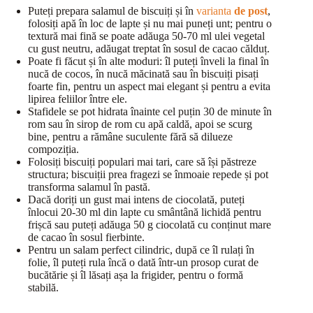
Puteți prepara salamul de biscuiți și în
varianta
de post
,
folosiți apă în loc de lapte și nu mai puneți unt; pentru o
textură mai fină se poate adăuga 50-70 ml ulei vegetal
cu gust neutru, adăugat treptat în sosul de cacao călduț.
Poate fi făcut și în alte moduri: îl puteți înveli la final în
nucă de cocos, în nucă măcinată sau în biscuiți pisați
foarte fin, pentru un aspect mai elegant și pentru a evita
lipirea feliilor între ele.
Stafidele se pot hidrata înainte cel puțin 30 de minute în
rom sau în sirop de rom cu apă caldă, apoi se scurg
bine, pentru a rămâne suculente fără să dilueze
compoziția.
Folosiți biscuiți populari mai tari, care să își păstreze
structura; biscuiții prea fragezi se înmoaie repede și pot
transforma salamul în pastă.
Dacă doriți un gust mai intens de ciocolată, puteți
înlocui 20-30 ml din lapte cu smântână lichidă pentru
frișcă sau puteți adăuga 50 g ciocolată cu conținut mare
de cacao în sosul fierbinte.
Pentru un salam perfect cilindric, după ce îl rulați în
folie, îl puteți rula încă o dată într-un prosop curat de
bucătărie și îl lăsați așa la frigider, pentru o formă
stabilă.