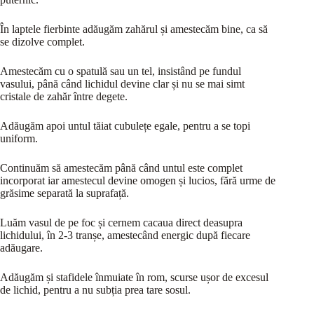
În laptele fierbinte adăugăm zahărul și amestecăm bine, ca să
se dizolve complet.
Amestecăm cu o spatulă sau un tel, insistând pe fundul
vasului, până când lichidul devine clar și nu se mai simt
cristale de zahăr între degete.
Adăugăm apoi untul tăiat cubulețe egale, pentru a se topi
uniform.
Continuăm să amestecăm până când untul este complet
incorporat iar amestecul devine omogen și lucios, fără urme de
grăsime separată la suprafață.
Luăm vasul de pe foc și cernem cacaua direct deasupra
lichidului, în 2-3 tranșe, amestecând energic după fiecare
adăugare.
Adăugăm și stafidele înmuiate în rom, scurse ușor de excesul
de lichid, pentru a nu subția prea tare sosul.