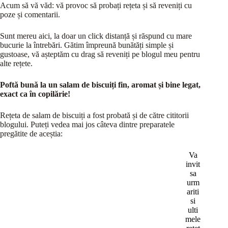
Acum să vă văd: vă provoc să probați rețeta și să reveniți cu
poze și comentarii.
Sunt mereu aici, la doar un click distanță și răspund cu mare
bucurie la întrebări. Gătim împreună bunătăți simple și
gustoase, vă așteptăm cu drag să reveniți pe blogul meu pentru
alte rețete.
Poftă bună la un salam de biscuiți fin, aromat și bine legat,
exact ca în copilărie!
Rețeta de salam de biscuiți a fost probată și de către cititorii
blogului. Puteți vedea mai jos câteva dintre preparatele
pregătite de aceștia:
Va
invit
sa
urm
ariti
si
ulti
mele