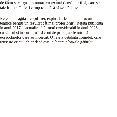
de făcut și cu gust minunat, cu textură densă dar fină, care se
taie frumos în felii compacte, fără să se sfărâme.
Rețetă îndrăgită a copilăriei, explicată detaliat, cu trucuri
tehnice pentru un rezultat cât mai profesionist. Rețetă publicată
în anul 2017 și actualizată în mod considerabil în anul 2026,
cu sfaturi și trucuri, ținând cont de principalele întrebări ale
gospodinelor care au încercat. O rețetă detaliată complet, care
reușește oricui, chiar dacă este la început într-ale gătitului.