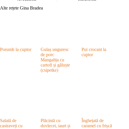
Alte rețete Gina Bradea
Porumb la cuptor
Gulaș unguresc
Pui crocant la
de porc
cuptor
Mangalița cu
cartofi și găluște
(csipetke)
Salată de
Plăcintă cu
Înghețată de
castraveți cu
dovlecei, iaurt și
caramel cu frișcă