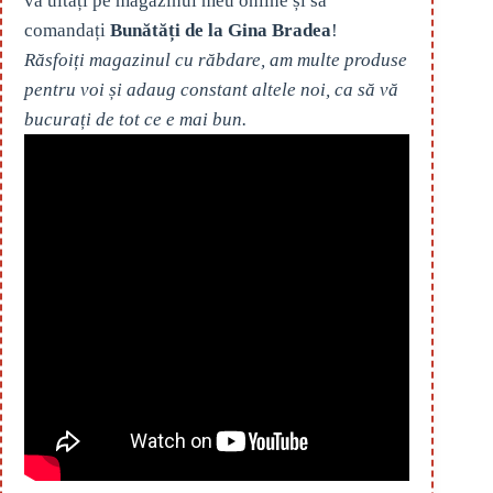
vă uitați pe magazinul meu online și să
comandați
Bunătăți de la Gina Bradea
!
Răsfoiți magazinul cu răbdare, am multe produse
pentru voi și adaug constant altele noi, ca să vă
bucurați de tot ce e mai bun.