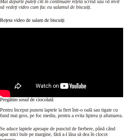
Mai departe puteți citi în continuare rețeta scrisă sau vă invit
să vedeți video cum fac eu salamul de biscuiți.
Rețeta video de salam de biscuiți
Pregătim sosul de ciocolată
Pentru început punem laptele la fiert într-o oală sau tigaie cu
fund mai gros, pe foc mediu, pentru a evita lipirea și afumarea.
Se aduce laptele aproape de punctul de fierbere, până când
apar mici bule pe margine, fără a-l lăsa să dea în clocot
puternic.