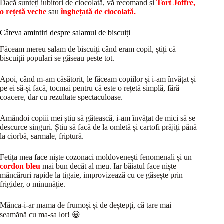
Dacă sunteți iubitori de ciocolată, vă recomand și
Tort Joffre,
o rețetă veche
sau
înghețată de ciocolată
.
Câteva amintiri despre salamul de biscuiți
Făceam mereu salam de biscuiți când eram copil, știți că
biscuiții populari se găseau peste tot.
Apoi, când m-am căsătorit, le făceam copiilor și i-am învățat și
pe ei să-și facă, tocmai pentru că este o rețetă simplă, fără
coacere, dar cu rezultate spectaculoase.
Amândoi copiii mei știu să gătească, i-am învățat de mici să se
descurce singuri. Știu să facă de la omletă și cartofi prăjiți până
la ciorbă, sarmale, friptură.
Fetița mea face niște cozonaci moldovenești fenomenali și un
cordon bleu
mai bun decât al meu. Iar băiatul face niște
mâncăruri rapide la tigaie, improvizează cu ce găsește prin
frigider, o minunăție.
Mânca-i-ar mama de frumoși și de deștepți, că tare mai
seamănă cu ma-sa lor! 😀