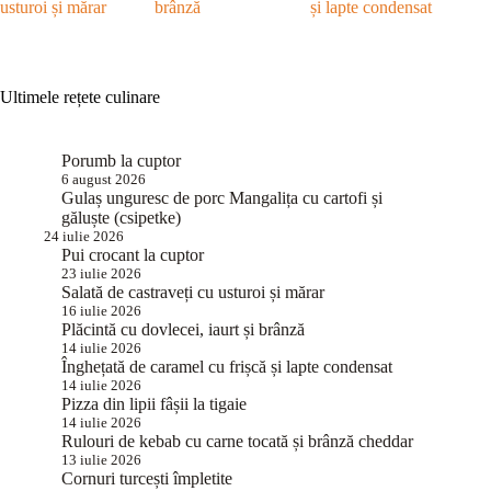
usturoi și mărar
brânză
și lapte condensat
Ultimele rețete culinare
Porumb la cuptor
6 august 2026
Gulaș unguresc de porc Mangalița cu cartofi și
găluște (csipetke)
24 iulie 2026
Pui crocant la cuptor
23 iulie 2026
Salată de castraveți cu usturoi și mărar
16 iulie 2026
Plăcintă cu dovlecei, iaurt și brânză
14 iulie 2026
Înghețată de caramel cu frișcă și lapte condensat
14 iulie 2026
Pizza din lipii fâșii la tigaie
14 iulie 2026
Rulouri de kebab cu carne tocată și brânză cheddar
13 iulie 2026
Cornuri turcești împletite