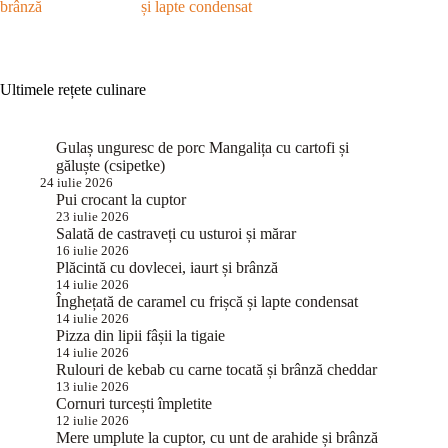
brânză
și lapte condensat
Ultimele rețete culinare
Gulaș unguresc de porc Mangalița cu cartofi și
găluște (csipetke)
24 iulie 2026
Pui crocant la cuptor
23 iulie 2026
Salată de castraveți cu usturoi și mărar
16 iulie 2026
Plăcintă cu dovlecei, iaurt și brânză
14 iulie 2026
Înghețată de caramel cu frișcă și lapte condensat
14 iulie 2026
Pizza din lipii fâșii la tigaie
14 iulie 2026
Rulouri de kebab cu carne tocată și brânză cheddar
13 iulie 2026
Cornuri turcești împletite
12 iulie 2026
Mere umplute la cuptor, cu unt de arahide și brânză