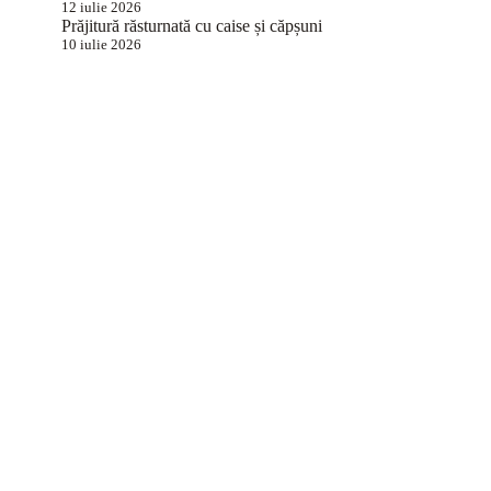
12 iulie 2026
Prăjitură răsturnată cu caise și căpșuni
10 iulie 2026