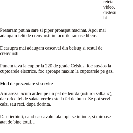
reteta
video,
dedesu
bt.
Presaram putina sare si piper proaspat macinat. Apoi mai
adaugam felii de crenvursti in locurile ramase libere.
Deasupra mai adaugam cascaval din belsug si restul de
crenvursti.
Punem tava la cuptor la 220 de grade Celsius, foc sus-jos la
cuptoarele electrice, foc aproape maxim la cuptoarele pe gaz.
Mod de prezentare si servire
Am asezat acum ardeii pe un pat de leurda (usturoi salbatic),
dar orice fel de salata verde este la fel de buna. Se pot servi
calzi sau reci, dupa dorinta.
Dar fierbinti, cand cascavalul ala topit se intinde, si miroase
atat de bine totul…