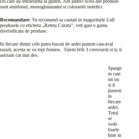
cei care au intoleranta la gluten. Alti aditivi scosi din produse
sunt amidonul, monoglutamatul si colorantii sintetici.
Recomandare
: Va recomand sa cautati in magazinele Lidl
produsele cu eticheta „Reteta Curata”, veti gasi o gama
diversificata de produse.
In fiecare dintre cele patru bucati de ardei punem cascaval
razuit, acesta se va topi frumos. Taiem felii 3 crenvursti si ii, ii
asezam cat mai des.
Sparge
m cate
un ou
si il
punem
in
fiecare
ardei.
Totul
se
vede
foarte
bine in