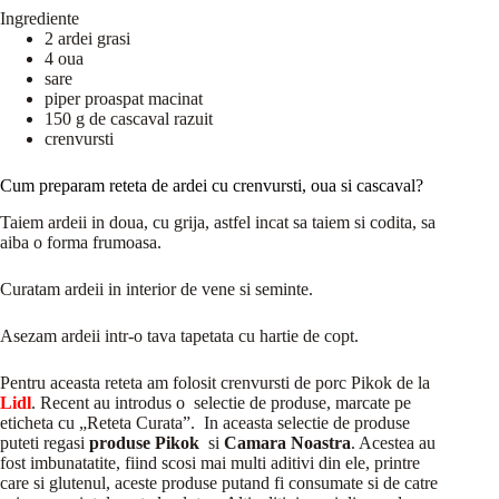
Ingrediente
2 ardei grasi
4 oua
sare
piper proaspat macinat
150 g de cascaval razuit
crenvursti
Cum preparam reteta de ardei cu crenvursti, oua si cascaval?
Taiem ardeii in doua, cu grija, astfel incat sa taiem si codita, sa
aiba o forma frumoasa.
Curatam ardeii in interior de vene si seminte.
Asezam ardeii intr-o tava tapetata cu hartie de copt.
Pentru aceasta reteta am folosit crenvursti de porc Pikok de la
Lidl
. Recent au introdus o selectie de produse, marcate pe
eticheta cu „Reteta Curata”. In aceasta selectie de produse
puteti regasi
produse Pikok
si
Camara Noastra
. Acestea au
fost imbunatatite, fiind scosi mai multi aditivi din ele, printre
care si glutenul, aceste produse putand fi consumate si de catre