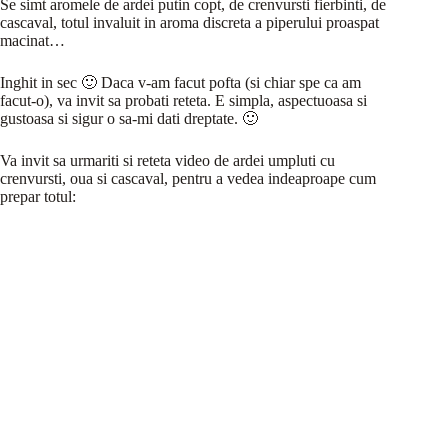
Se simt aromele de ardei putin copt, de crenvursti fierbinti, de
cascaval, totul invaluit in aroma discreta a piperului proaspat
macinat…
Inghit in sec 🙂 Daca v-am facut pofta (si chiar spe ca am
facut-o), va invit sa probati reteta. E simpla, aspectuoasa si
gustoasa si sigur o sa-mi dati dreptate. 🙂
Va invit sa urmariti si reteta video de ardei umpluti cu
crenvursti, oua si cascaval, pentru a vedea indeaproape cum
prepar totul: