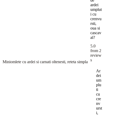
de
ardei
umplut
i cu
crenvu
rsti,
oua si
cascav
al?
5.0
from
2
review
s
Miniomlete cu ardei si carnati oltenesti, reteta simpla
Ar
dei
um
plu
ti
cu
cre
nv
urst
i,