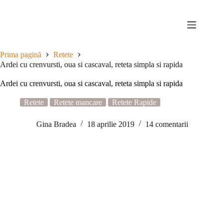
Sari
la
conținut
Prima pagină
Retete
Ardei cu crenvursti, oua si cascaval, reteta simpla si rapida
Ardei cu crenvursti, oua si cascaval, reteta simpla si rapida
Retete
Retete mancare
Retete Rapide
Gina Bradea
18 aprilie 2019
14 comentarii