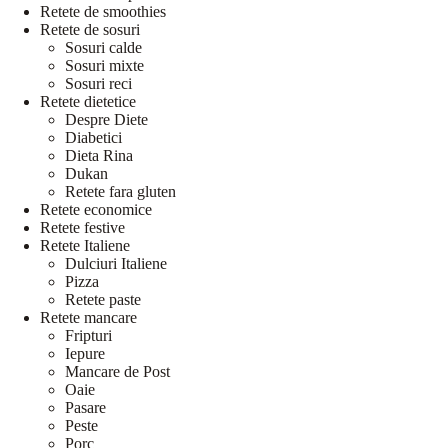
Retete de smoothies
Retete de sosuri
Sosuri calde
Sosuri mixte
Sosuri reci
Retete dietetice
Despre Diete
Diabetici
Dieta Rina
Dukan
Retete fara gluten
Retete economice
Retete festive
Retete Italiene
Dulciuri Italiene
Pizza
Retete paste
Retete mancare
Fripturi
Iepure
Mancare de Post
Oaie
Pasare
Peste
Porc