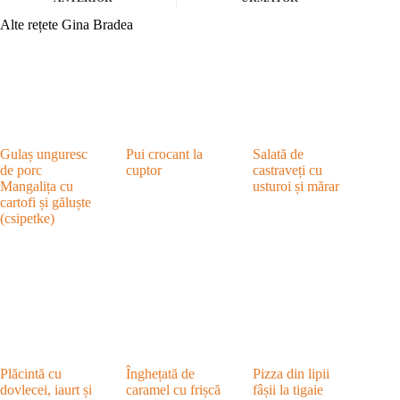
Alte rețete Gina Bradea
Gulaș unguresc
Pui crocant la
Salată de
de porc
cuptor
castraveți cu
Mangalița cu
usturoi și mărar
cartofi și găluște
(csipetke)
Plăcintă cu
Înghețată de
Pizza din lipii
dovlecei, iaurt și
caramel cu frișcă
fâșii la tigaie