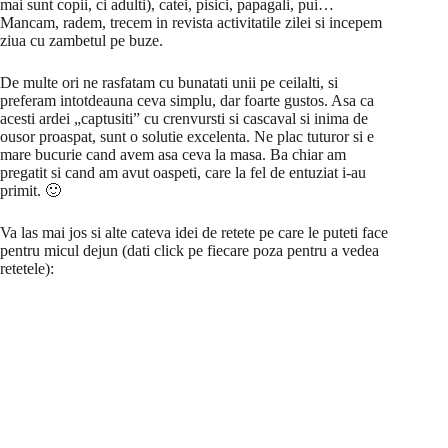
mai sunt copii, ci adulti), catei, pisici, papagali, pui…
Mancam, radem, trecem in revista activitatile zilei si incepem
ziua cu zambetul pe buze.
De multe ori ne rasfatam cu bunatati unii pe ceilalti, si
preferam intotdeauna ceva simplu, dar foarte gustos. Asa ca
acesti ardei „captusiti” cu crenvursti si cascaval si inima de
ousor proaspat, sunt o solutie excelenta. Ne plac tuturor si e
mare bucurie cand avem asa ceva la masa. Ba chiar am
pregatit si cand am avut oaspeti, care la fel de entuziat i-au
primit. 🙂
Va las mai jos si alte cateva idei de retete pe care le puteti face
pentru micul dejun (dati click pe fiecare poza pentru a vedea
retetele):