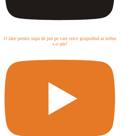
O idee pentru supa de pui pe care orice gospodină ar trebui
s-o știe!