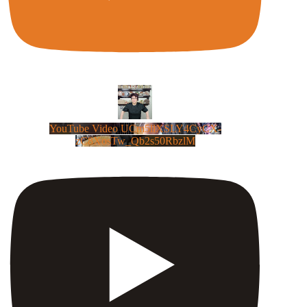
YouTube Video UCm5llXSLY4CyCX-
zC8XosTw_Qb2s50RbzlM