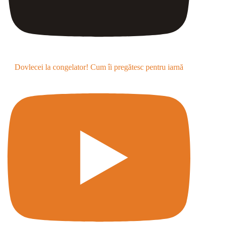
Dovlecei la congelator! Cum îi pregătesc pentru iarnă