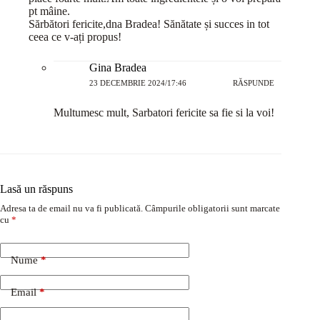
pt mâine.
Sărbători fericite,dna Bradea! Sănătate și succes in tot
ceea ce v-ați propus!
Gina Bradea
23 DECEMBRIE 2024/17:46
RĂSPUNDE
Multumesc mult, Sarbatori fericite sa fie si la voi!
Lasă un răspuns
Adresa ta de email nu va fi publicată.
Câmpurile obligatorii sunt marcate
cu
*
Nume
*
Email
*