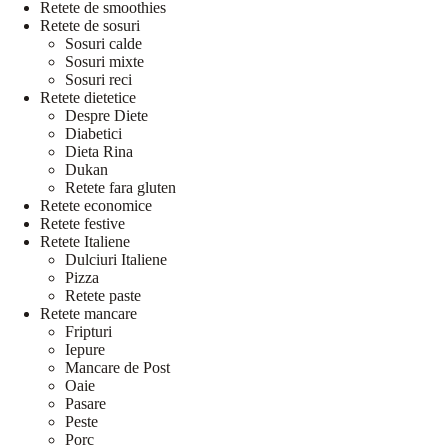
Retete de smoothies
Retete de sosuri
Sosuri calde
Sosuri mixte
Sosuri reci
Retete dietetice
Despre Diete
Diabetici
Dieta Rina
Dukan
Retete fara gluten
Retete economice
Retete festive
Retete Italiene
Dulciuri Italiene
Pizza
Retete paste
Retete mancare
Fripturi
Iepure
Mancare de Post
Oaie
Pasare
Peste
Porc