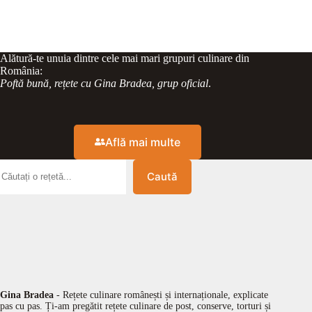
Alătură-te unuia dintre cele mai mari grupuri culinare din
România:
Poftă bună, rețete cu Gina Bradea, grup oficial
.
Află mai multe
Caută
Gina Bradea
- Rețete culinare românești și internaționale, explicate
pas cu pas. Ți-am pregătit rețete culinare de post, conserve, torturi și