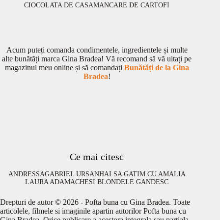
CIOCOLATA DE CASA
MANCARE DE CARTOFI
Acum puteți comanda condimentele, ingredientele și multe
alte bunătăți marca Gina Bradea! Vă recomand să vă uitați pe
magazinul meu online și să comandați
Bunătăți de la Gina
Bradea
!
Ce mai citesc
ANDRESSA
GABRIEL URSAN
HAI SA GATIM CU AMALIA
LAURA ADAMACHE
SI BLONDELE GANDESC
Drepturi de autor © 2026 - Pofta buna cu Gina Bradea. Toate
articolele, filmele si imaginile apartin autorilor Pofta buna cu
Gina Bradea. Orice publicare a acestora integrala sau partiala