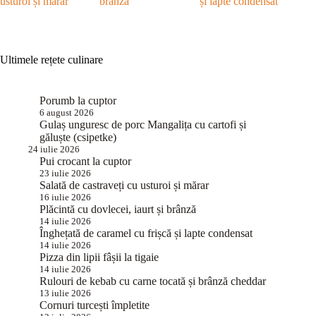
usturoi și mărar
brânză
și lapte condensat
Ultimele rețete culinare
Porumb la cuptor
6 august 2026
Gulaș unguresc de porc Mangalița cu cartofi și
găluște (csipetke)
24 iulie 2026
Pui crocant la cuptor
23 iulie 2026
Salată de castraveți cu usturoi și mărar
16 iulie 2026
Plăcintă cu dovlecei, iaurt și brânză
14 iulie 2026
Înghețată de caramel cu frișcă și lapte condensat
14 iulie 2026
Pizza din lipii fâșii la tigaie
14 iulie 2026
Rulouri de kebab cu carne tocată și brânză cheddar
13 iulie 2026
Cornuri turcești împletite