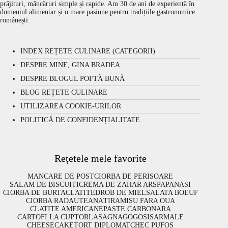
prăjituri, mâncăruri simple și rapide. Am 30 de ani de experiență în
domeniul alimentar și o mare pasiune pentru tradițiile gastronomice
românești.
INDEX REȚETE CULINARE (CATEGORII)
DESPRE MINE, GINA BRADEA
DESPRE BLOGUL POFTĂ BUNĂ
BLOG REȚETE CULINARE
UTILIZAREA COOKIE-URILOR
POLITICĂ DE CONFIDENȚIALITATE
Rețetele mele favorite
MANCARE DE POST
CIORBA DE PERISOARE
SALAM DE BISCUITI
CREMA DE ZAHAR ARS
PAPANASI
CIORBA DE BURTA
CLATITE
DROB DE MIEL
SALATA BOEUF
CIORBA RADAUTEANA
TIRAMISU FARA OUA
CLATITE AMERICANE
PASTE CARBONARA
CARTOFI LA CUPTOR
LASAGNA
GOGOSI
SARMALE
CHEESECAKE
TORT DIPLOMAT
CHEC PUFOS