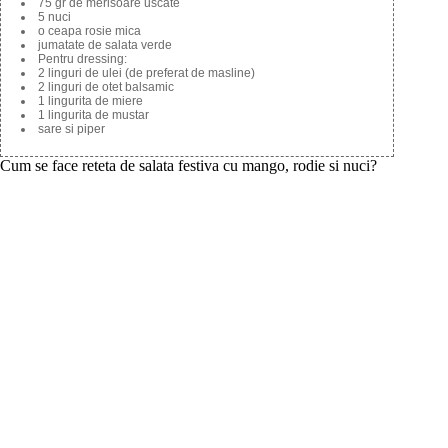
75 gr de merisoare uscate
5 nuci
o ceapa rosie mica
jumatate de salata verde
Pentru dressing:
2 linguri de ulei (de preferat de masline)
2 linguri de otet balsamic
1 lingurita de miere
1 lingurita de mustar
sare si piper
Cum se face reteta de salata festiva cu mango, rodie si nuci?