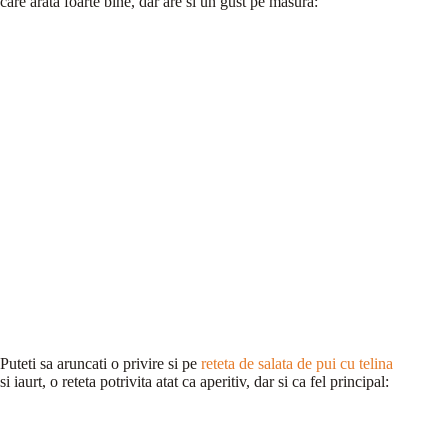
care arata foarte bine, dar are si un gust pe masura:
Puteti sa aruncati o privire si pe
reteta de salata de pui cu telina
si iaurt, o reteta potrivita atat ca aperitiv, dar si ca fel principal: