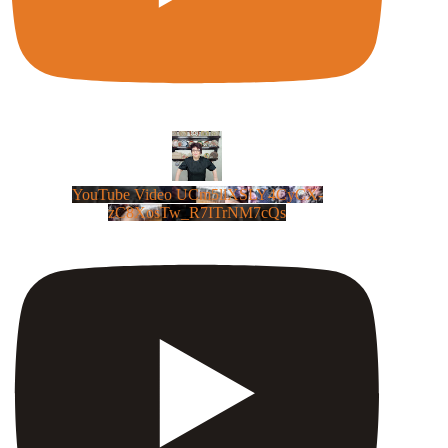
YouTube Video UCm5llXSLY4CyCX-
zC8XosTw_R7ITrNM7cQs