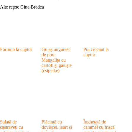
Alte rețete Gina Bradea
Porumb la cuptor
Gulaș unguresc
Pui crocant la
de porc
cuptor
Mangalița cu
cartofi și găluște
(csipetke)
Salată de
Plăcintă cu
Înghețată de
castraveți cu
dovlecei, iaurt și
caramel cu frișcă