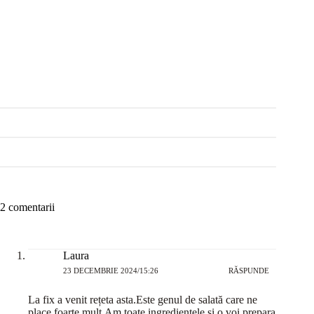
2 comentarii
Laura
23 DECEMBRIE 2024/15:26
RĂSPUNDE
La fix a venit rețeta asta.Este genul de salată care ne
place foarte mult.Am toate ingredientele și o voi prepara