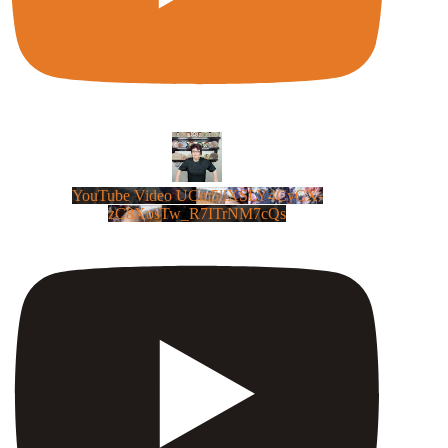
YouTube Video UCm5llXSLY4CyCX-
zC8XosTw_R7ITrNM7cQs