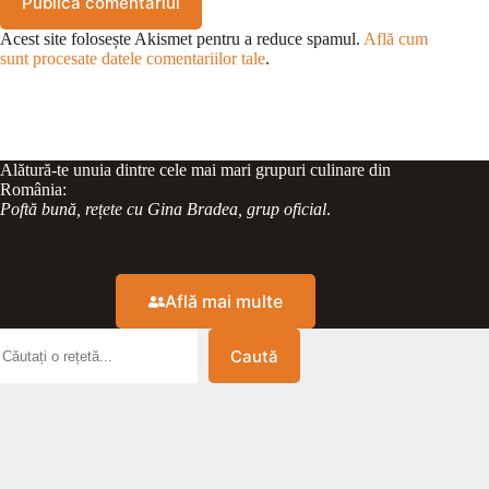
Publică comentariul
Acest site folosește Akismet pentru a reduce spamul.
Află cum
sunt procesate datele comentariilor tale
.
Alătură-te unuia dintre cele mai mari grupuri culinare din
România:
Poftă bună, rețete cu Gina Bradea, grup oficial
.
Află mai multe
Caută