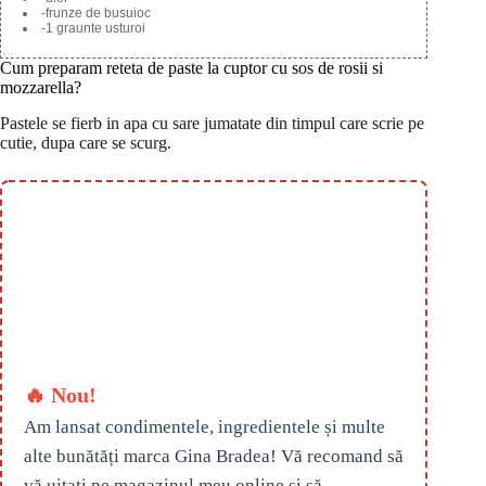
-frunze de busuioc
-1 graunte usturoi
Cum preparam reteta de paste la cuptor cu sos de rosii si
mozzarella?
Pastele se fierb in apa cu sare jumatate din timpul care scrie pe
cutie, dupa care se scurg.
🔥 Nou!
Am lansat condimentele, ingredientele și multe
alte bunătăți marca Gina Bradea! Vă recomand să
vă uitați pe magazinul meu online și să