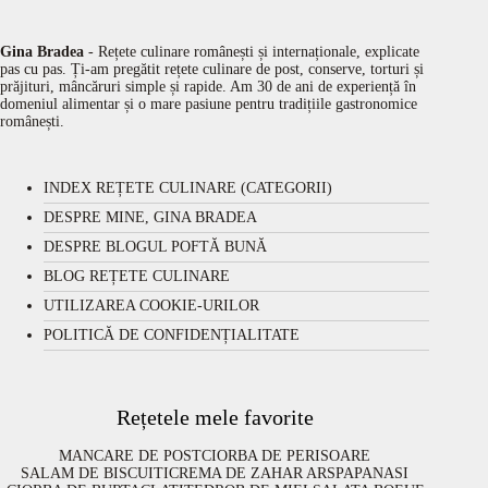
Gina Bradea
- Rețete culinare românești și internaționale, explicate
pas cu pas. Ți-am pregătit rețete culinare de post, conserve, torturi și
prăjituri, mâncăruri simple și rapide. Am 30 de ani de experiență în
domeniul alimentar și o mare pasiune pentru tradițiile gastronomice
românești.
INDEX REȚETE CULINARE (CATEGORII)
DESPRE MINE, GINA BRADEA
DESPRE BLOGUL POFTĂ BUNĂ
BLOG REȚETE CULINARE
UTILIZAREA COOKIE-URILOR
POLITICĂ DE CONFIDENȚIALITATE
Rețetele mele favorite
MANCARE DE POST
CIORBA DE PERISOARE
SALAM DE BISCUITI
CREMA DE ZAHAR ARS
PAPANASI