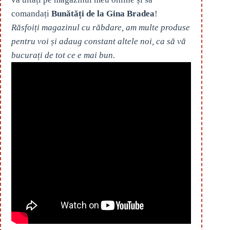
comandați
Bunătăți de la Gina Bradea
!
Răsfoiți magazinul cu răbdare, am multe produse
pentru voi și adaug constant altele noi, ca să vă
bucurați de tot ce e mai bun.