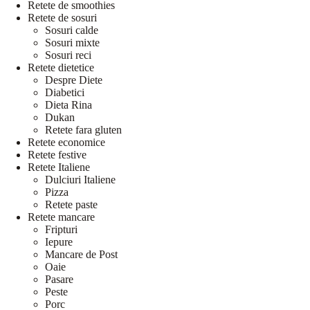
Retete de smoothies
Retete de sosuri
Sosuri calde
Sosuri mixte
Sosuri reci
Retete dietetice
Despre Diete
Diabetici
Dieta Rina
Dukan
Retete fara gluten
Retete economice
Retete festive
Retete Italiene
Dulciuri Italiene
Pizza
Retete paste
Retete mancare
Fripturi
Iepure
Mancare de Post
Oaie
Pasare
Peste
Porc