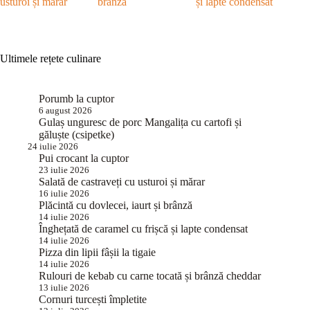
usturoi și mărar
brânză
și lapte condensat
Ultimele rețete culinare
Porumb la cuptor
6 august 2026
Gulaș unguresc de porc Mangalița cu cartofi și
găluște (csipetke)
24 iulie 2026
Pui crocant la cuptor
23 iulie 2026
Salată de castraveți cu usturoi și mărar
16 iulie 2026
Plăcintă cu dovlecei, iaurt și brânză
14 iulie 2026
Înghețată de caramel cu frișcă și lapte condensat
14 iulie 2026
Pizza din lipii fâșii la tigaie
14 iulie 2026
Rulouri de kebab cu carne tocată și brânză cheddar
13 iulie 2026
Cornuri turcești împletite