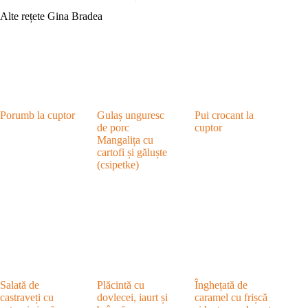
Alte rețete Gina Bradea
Porumb la cuptor
Gulaș unguresc
Pui crocant la
de porc
cuptor
Mangalița cu
cartofi și găluște
(csipetke)
Salată de
Plăcintă cu
Înghețată de
castraveți cu
dovlecei, iaurt și
caramel cu frișcă