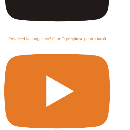
Dovlecei la congelator! Cum îi pregătesc pentru iarnă