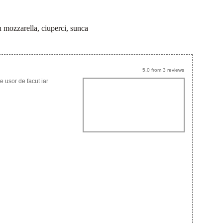
cu mozzarella, ciuperci, sunca
5.0
from
3
reviews
e usor de facut iar