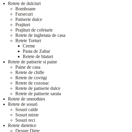
Retete de dulciuri
Bomboane
Fursecuri
Patiserie dulce
Prajituri
Prajituri de cofetarie
Retete de inghetata de casa
Retete Torturi
Creme
Pasta de Zahar
Retete de blaturi
Retete de patiserie si paine
Paine de casa
Retete de chifle
Retete de covrigi
Retete de cozonac
Retete de patiserie dulce
Retete de patiserie sarata
Retete de smoothies
Retete de sosuri
Sosuri calde
Sosuri mixte
Sosuri reci
Retete dietetice
Despre Diete