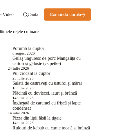
e Video
Caută
Comanda cartile
timele rețete culinare
Porumb la cuptor
6 august 2026
Gulaș unguresc de porc Mangalița cu
cartofi și găluște (csipetke)
24 iulie 2026
Pui crocant la cuptor
23 iulie 2026
Salată de castraveți cu usturoi și mărar
16 iulie 2026
Plăcintă cu dovlecei, iaurt și brânză
14 iulie 2026
Înghețată de caramel cu frișcă și lapte
condensat
14 iulie 2026
Pizza din lipii fâșii la tigaie
14 iulie 2026
Rulouri de kebab cu carne tocată și brânză