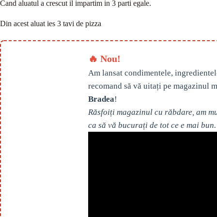
Cand aluatul a crescut il impartim in 3 parti egale.
Din acest aluat ies 3 tavi de pizza
🔥 Nou!
Am lansat condimentele, ingredientel
recomand să vă uitați pe magazinul m
Bradea
!
Răsfoiți magazinul cu răbdare, am mul
ca să vă bucurați de tot ce e mai bun.