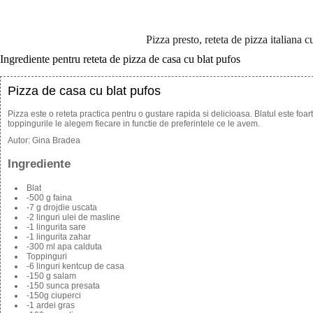
Pizza presto, reteta de pizza italiana 
Ingrediente pentru reteta de pizza de casa cu blat pufos
Pizza de casa cu blat pufos
Pizza este o reteta practica pentru o gustare rapida si delicioasa. Blatul este foart
toppingurile le alegem fiecare in functie de preferintele ce le avem.
Autor:
Gina Bradea
Ingrediente
Blat
-500 g faina
-7 g drojdie uscata
-2 linguri ulei de masline
-1 lingurita sare
-1 lingurita zahar
-300 ml apa calduta
Toppinguri
-6 linguri kentcup de casa
-150 g salam
-150 sunca presata
-150g ciuperci
-1 ardei gras