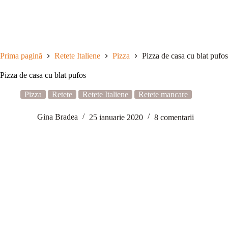
Sari
la
conținut
Prima pagină
Retete Italiene
Pizza
Pizza de casa cu blat pufos
Pizza de casa cu blat pufos
Pizza
Retete
Retete Italiene
Retete mancare
Gina Bradea
25 ianuarie 2020
8 comentarii