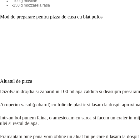
-100 g masline
-250 g mozzarela rasa
Mod de preparare pentru pizza de casa cu blat pufos
Aluatul de pizza
Dizolvam drojdia si zaharul in 100 ml apa calduta si deasupra presaram 
Acoperim vasul (paharul) cu folie de plastic si lasam la dospit aproxim
Intr-un bol punem faina, o amestecam cu sarea si facem un crater in mi
ulei si restul de apa.
Framantam bine pana vom obtine un aluat fin pe care il lasam la dospit 