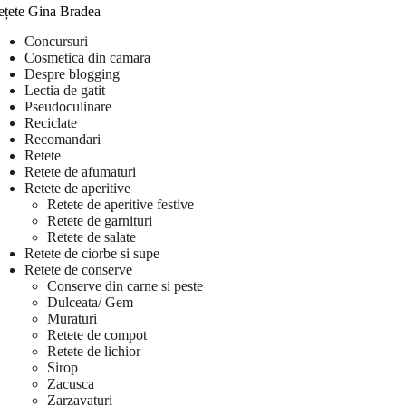
ețete Gina Bradea
Concursuri
Cosmetica din camara
Despre blogging
Lectia de gatit
Pseudoculinare
Reciclate
Recomandari
Retete
Retete de afumaturi
Retete de aperitive
Retete de aperitive festive
Retete de garnituri
Retete de salate
Retete de ciorbe si supe
Retete de conserve
Conserve din carne si peste
Dulceata/ Gem
Muraturi
Retete de compot
Retete de lichior
Sirop
Zacusca
Zarzavaturi