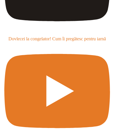
Dovlecei la congelator! Cum îi pregătesc pentru iarnă