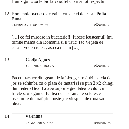
Bun!sigur o sa le fac la vara!felicitari si tot respectu!
Bors moldovenesc de gaina cu taietei de casa | Pofta
Buna!
5 FEBRUARIE 2016/21:03
RĂSPUNDE
[…] ce fel miroase in bucatarie!!! Iubesc leusteanul! Imi
trimite mama din Romania si il usuc, fac Vegeta de
casa– vedeti reteta, asa ca nu-mi […]
Godja Agnes
12 IUNIE 2016/17:53
RĂSPUNDE
Faceti uscator din geam de la bloc,geam dublu sticla de
jos se schimba cu o plasa de tantari si se pun 2 x2 chingi
din material textil ,ca sa suporte greutatea tavilor cu
fructe sau legume .Partea de sus ramane si fereste
uscaturile de praf ,de muste ,de viespi si de roua sau
ploaie .
valentina
28 MAI 2017/14:22
RĂSPUNDE