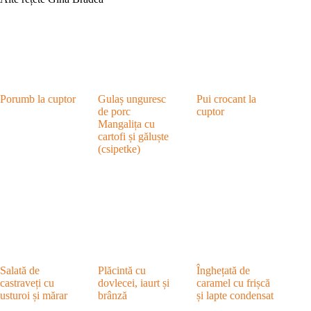
Porumb la cuptor
Gulaș unguresc
Pui crocant la
de porc
cuptor
Mangalița cu
cartofi și găluște
(csipetke)
Salată de
Plăcintă cu
Înghețată de
castraveți cu
dovlecei, iaurt și
caramel cu frișcă
usturoi și mărar
brânză
și lapte condensat