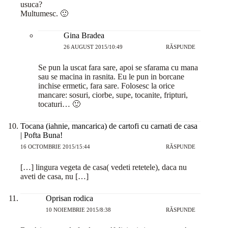
usuca?
Multumesc. 🙂
Gina Bradea
26 AUGUST 2015/10:49
RĂSPUNDE
Se pun la uscat fara sare, apoi se sfarama cu mana
sau se macina in rasnita. Eu le pun in borcane
inchise ermetic, fara sare. Folosesc la orice
mancare: sosuri, ciorbe, supe, tocanite, fripturi,
tocaturi… 🙂
Tocana (iahnie, mancarica) de cartofi cu carnati de casa
| Pofta Buna!
16 OCTOMBRIE 2015/15:44
RĂSPUNDE
[…] lingura vegeta de casa( vedeti retetele), daca nu
aveti de casa, nu […]
Oprisan rodica
10 NOIEMBRIE 2015/8:38
RĂSPUNDE