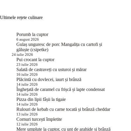
Ultimele rețete culinare
Porumb la cuptor
6 august 2026
Gulaș unguresc de porc Mangalița cu cartofi și
găluște (csipetke)
24 iulie 2026
Pui crocant la cuptor
23 iulie 2026
Salată de castraveți cu usturoi și mărar
16 iulie 2026
Plăcintă cu dovlecei, iaurt și brânză
14 iulie 2026
Înghețată de caramel cu frișcă și lapte condensat
14 iulie 2026
Pizza din lipii fâșii la tigaie
14 iulie 2026
Rulouri de kebab cu carne tocată și brânză cheddar
13 iulie 2026
Cornuri turcești împletite
12 iulie 2026
Mere umplute la cuptor, cu unt de arahide și brânză