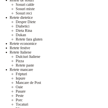
Retete de sosuri
Sosuri calde
Sosuri mixte
Sosuri reci
Retete dietetice
Despre Diete
Diabetici
Dieta Rina
Dukan
Retete fara gluten
Retete economice
Retete festive
Retete Italiene
Dulciuri Italiene
Pizza
Retete paste
Retete mancare
Fripturi
Iepure
Mancare de Post
Oaie
Pasare
Peste
Porc
Tocaturi