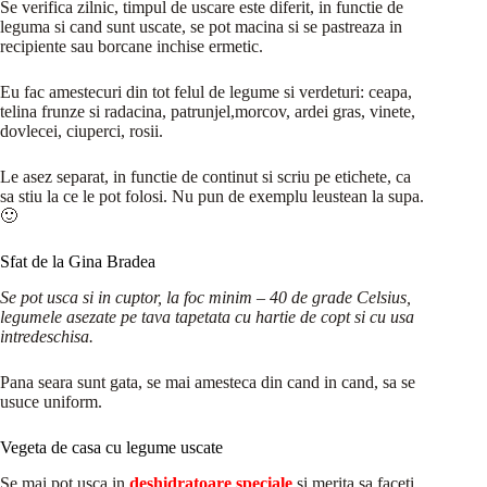
Se verifica zilnic, timpul de uscare este diferit, in functie de
leguma si cand sunt uscate, se pot macina si se pastreaza in
recipiente sau borcane inchise ermetic.
Eu fac amestecuri din tot felul de legume si verdeturi: ceapa,
telina frunze si radacina, patrunjel,morcov, ardei gras, vinete,
dovlecei, ciuperci, rosii.
Le asez separat, in functie de continut si scriu pe etichete, ca
sa stiu la ce le pot folosi. Nu pun de exemplu leustean la supa.
🙂
Sfat de la Gina Bradea
Se pot usca si in cuptor, la foc minim – 40 de grade Celsius,
legumele asezate pe tava tapetata cu hartie de copt si cu usa
intredeschisa.
Pana seara sunt gata, se mai amesteca din cand in cand, sa se
usuce uniform.
Vegeta de casa cu legume uscate
Se mai pot usca in
deshidratoare speciale
si merita sa faceti