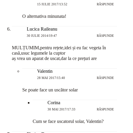
15 IULIE 2017/13:52
RĂSPUNDE
O alternativa minunata!
Lucica Raileanu
30 IULIE 2014/19:47
RĂSPUNDE
MULȚUMIM,pentru rețete,idei și eu fac vegeta în
casă,usuc legumele la cuptor
aș vrea un aparat de uscat,dar la ce prețuri are
Valentin
28 MAI 2017/15:40
RĂSPUNDE
Se poate face un uscător solar
Corina
30 MAI 2017/17:33
RĂSPUNDE
Cum se face uscatorul solar, Valentin?