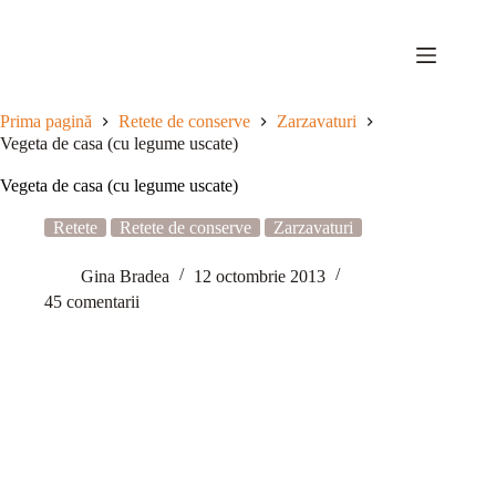
Sari
la
conținut
Prima pagină
Retete de conserve
Zarzavaturi
Vegeta de casa (cu legume uscate)
Vegeta de casa (cu legume uscate)
Retete
Retete de conserve
Zarzavaturi
Gina Bradea
12 octombrie 2013
45 comentarii