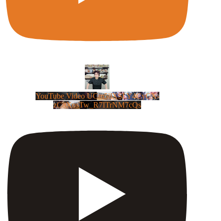
YouTube Video UCm5llXSLY4CyCX-
zC8XosTw_R7ITrNM7cQs