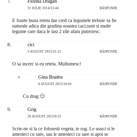
Florina Dragan
31 IULIE 2014/13:44
RĂSPUNDE
E foarte buna reteta dar cred ca legumele trebuie sa fie
naturale adica din gradina noastra caci,sunt si multe
legume care daca le lasi 2 zile afara putrezesc.
cici
5 AUGUST 2015/21:22
RĂSPUNDE
O sa incerc si eu reteta. Multumesc!
Gina Bradea
6 AUGUST 2015/10:01
RĂSPUNDE
Cu drag 🙂
Grig
26 AUGUST 2015/9:53
RĂSPUNDE
Scrie-ne si la ce folosesti vegeta, te rog. Le usuci si le
amesteci cu sare, sau le amesteci cu sare si apoi se