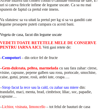
Aceste mizerii din comert contin o cantitate enorma de sare, E-
uri si cateva firicele infime de legume uscate. Ca sa nu mai
spunem de faptul ca pretul este imens.
Va sfatuiesc sa va uitati la pretul per kg si sa va ganditi cate
legume proaspete puteti cumpara cu acesti bani.
Vegeta de casa, facut din legume uscate
VEDETI TOATE RETETELE MELE DE CONSERVE
PENTRU IARNA AICI.
Veti gasi retete de:
–
Compoturi
– din orice fel de fructe
–
Gem-dulceata, peltea, marmelada
cu sau fara zahar: cirese,
visine, capsune, pepene galben sau rosu, portocale, smochine,
caise, gutui, prune, rosii, ardei iute, ceapa….
–
Sirop facut la rece sau la cald, cu zahar sau miere
din:
trandafiri, maci, menta, brad, cimbrisor, liliac, soc, papadie,
capsune…
–
Lichior, visinata, limoncello
– tot felul de bauturi de casa