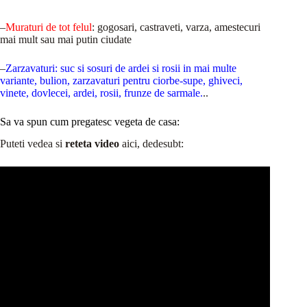
–
Muraturi de tot felul
: gogosari, castraveti, varza, amestecuri
mai mult sau mai putin ciudate
–
Zarzavaturi: suc si sosuri de ardei si rosii in mai multe
variante, bulion, zarzavaturi pentru ciorbe-supe, ghiveci,
vinete, dovlecei, ardei, rosii, frunze de sarmale
.
..
Sa va spun cum pregatesc vegeta de casa:
Puteti vedea si
reteta video
aici, dedesubt: