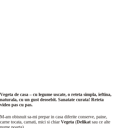
Vegeta de casa – cu legume uscate, o reteta simpla, ieftina,
naturala, cu un gust deosebit. Sanatate curata! Reteta
video pas cu pas.
M-am obisnuit sa-mi prepar in casa diferite conserve, paine,
carne tocata, carnati, mici si chiar
Vegeta
(
Delikat
sau ce alte
nume poarta).