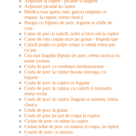
Aripioare la cuptor - picante si fragede
Aripioare picante la cuptor
Bibilica (sau gaina, rata, gasca) umpluta cu
organe, la cuptor, reteta clasica
Burger cu friptura de porc, legume si chifle de
casa
Carne de pui cu cartofi, ardei și broccoli la cuptor
Carne de vita coapta incet pe gratar - frageda tare
Cartofi prajiti cu pulpe crispy si salata reteta pas
cu pas
Cea mai frageda friptura de porc, reteta istorica cu
nume rusinos
Ceafa de porc cu verdeturi meditareneene
Ceafa de porc la cuptor bucata intreaga, cu
legume
Ceafa de porc la cuptor cu legume
Ceafa de porc la cuptor, cu cartofi si rozmarin,
reteta veche
Ceafa de porc la cuptor, frageda si rumena, reteta
clasica
Ceafa de porc la gratar
Ceafa de porc pe pat de ceapa la cuptor
Ciolan de porc cu miere la cuptor
Ciolan feliat de porc cu usturoi si ceapa, la cuptor
Coaste de porc cu ananas