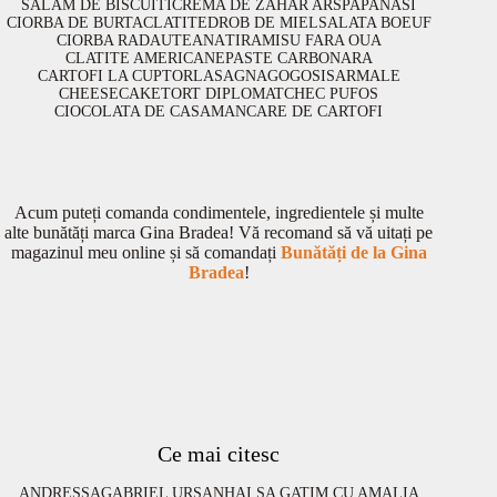
SALAM DE BISCUITI
CREMA DE ZAHAR ARS
PAPANASI
CIORBA DE BURTA
CLATITE
DROB DE MIEL
SALATA BOEUF
CIORBA RADAUTEANA
TIRAMISU FARA OUA
CLATITE AMERICANE
PASTE CARBONARA
CARTOFI LA CUPTOR
LASAGNA
GOGOSI
SARMALE
CHEESECAKE
TORT DIPLOMAT
CHEC PUFOS
CIOCOLATA DE CASA
MANCARE DE CARTOFI
Acum puteți comanda condimentele, ingredientele și multe
alte bunătăți marca Gina Bradea! Vă recomand să vă uitați pe
magazinul meu online și să comandați
Bunătăți de la Gina
Bradea
!
Ce mai citesc
ANDRESSA
GABRIEL URSAN
HAI SA GATIM CU AMALIA