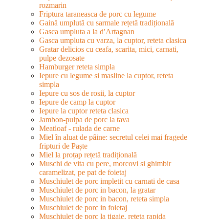
rozmarin
Friptura taraneasca de porc cu legume
Gaină umplută cu sarmale rețetă tradițională
Gasca umpluta a la d′Artagnan
Gasca umpluta cu varza, la cuptor, reteta clasica
Gratar delicios cu ceafa, scarita, mici, carnati,
pulpe dezosate
Hamburger reteta simpla
Iepure cu legume si masline la cuptor, reteta
simpla
Iepure cu sos de rosii, la cuptor
Iepure de camp la cuptor
Iepure la cuptor reteta clasica
Jambon-pulpa de porc la tava
Meatloaf - rulada de carne
Miel în aluat de pâine: secretul celei mai fragede
fripturi de Paște
Miel la proțap rețetă tradițională
Muschi de vita cu pere, morcovi si ghimbir
caramelizat, pe pat de foietaj
Muschiulet de porc impletit cu carnati de casa
Muschiulet de porc in bacon, la gratar
Muschiulet de porc in bacon, reteta simpla
Muschiulet de porc in foietaj
Muschiulet de porc la tigaie, reteta rapida