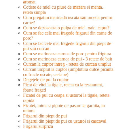
aromat
Cotlete de miel cu piure de mazare si menta,
reteta simpla
Cum pregatim marinada uscata sau umeda pentru
carne?
Cum se dezoseaza o pulpa de miel, oaie, capra?
Cum se fac cele mai fragede frigarui din carne de
porc?
Cum se fac cele mai fragede frigarui din piept de
pui sau curcan
Cum se marineaza carnea de porc pentru friptura
Cum se marineaza carnea de pui - 3 retete de bait
Curcan la cuptor intreg - reteta de curcan umplut
Curcan umplut la cuptor (umplutura dulce-picanta
cu fructe uscate, castane)
Degețele de pui la cuptor
Ficat de vitel la tigaie, reteta ca la restaurant,
foarte fraged
Ficatei de pui cu ceapa si usturoi la tigaie, reteta
rapida
Ficatei, inimi si pipote de pasare la garnita, in
untura
Frigarui din piept de pui
Frigarui din piept de pui cu usturoi si cascaval
Frigarui surpriza