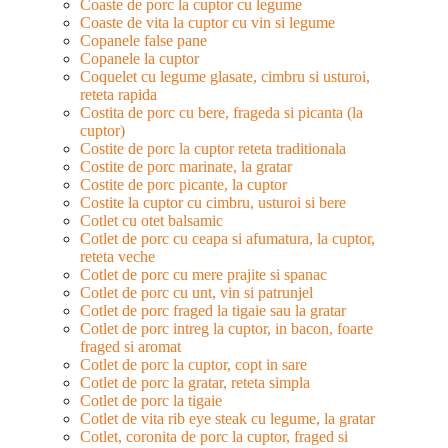
Coaste de porc la cuptor cu legume
Coaste de vita la cuptor cu vin si legume
Copanele false pane
Copanele la cuptor
Coquelet cu legume glasate, cimbru si usturoi,
reteta rapida
Costita de porc cu bere, frageda si picanta (la
cuptor)
Costite de porc la cuptor reteta traditionala
Costite de porc marinate, la gratar
Costite de porc picante, la cuptor
Costite la cuptor cu cimbru, usturoi si bere
Cotlet cu otet balsamic
Cotlet de porc cu ceapa si afumatura, la cuptor,
reteta veche
Cotlet de porc cu mere prajite si spanac
Cotlet de porc cu unt, vin si patrunjel
Cotlet de porc fraged la tigaie sau la gratar
Cotlet de porc intreg la cuptor, in bacon, foarte
fraged si aromat
Cotlet de porc la cuptor, copt in sare
Cotlet de porc la gratar, reteta simpla
Cotlet de porc la tigaie
Cotlet de vita rib eye steak cu legume, la gratar
Cotlet, coronita de porc la cuptor, fraged si