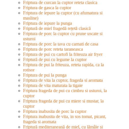
Friptura de curcan la cuptor reteta clasica
Friptura de gasca la cuptor
Friptura de iepure la cuptor (cu afumatura si
masline)
Friptura de iepure la punga
Friptură de miel fragedă rețetă clasică
Friptura de porc la cuptor cu prune uscate si
usturoi
Friptura de porc la tava cu carnati de casa
Friptura de porc reteta taraneasca
Friptura de pui cu cartofi la friteuza air fryer
Friptură de pui cu legume la cuptor
Friptura de pui la friteuza, reteta rapida, ca la
rotisor
Friptura de pui la punga
Friptura de vita la cuptor, frageda si aromata
Friptura de vita maturata la tigaie
Friptura frageda de pui cu cimbru si usturoi, la
cuptor
Friptura frageda de pui cu miere si mustar, la
cuptor
Friptura inabusita de porc la cuptor
Friptura inabusita de vita, in sos tomat, picant,
frageda si aromata
Friptură mediteraneană de miel, cu lămâie și