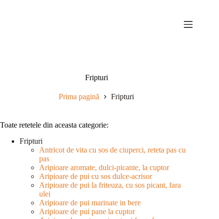
Sari
la
conținut
Fripturi
Prima pagină
Fripturi
Toate retetele din aceasta categorie:
Fripturi
Antricot de vita cu sos de ciuperci, reteta pas cu
pas
Aripioare aromate, dulci-picante, la cuptor
Aripioare de pui cu sos dulce-acrisor
Aripioare de pui la friteuza, cu sos picant, fara
ulei
Aripioare de pui marinate in bere
Aripioare de pui pane la cuptor