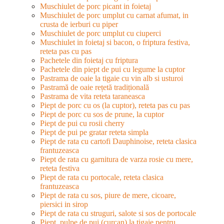
Muschiulet de porc picant in foietaj
Muschiulet de porc umplut cu carnat afumat, in
crusta de ierburi cu piper
Muschiulet de porc umplut cu ciuperci
Muschiulet in foietaj si bacon, o friptura festiva,
reteta pas cu pas
Pachetele din foietaj cu friptura
Pachetele din piept de pui cu legume la cuptor
Pastrama de oaie la tigaie cu vin alb si usturoi
Pastramă de oaie rețetă tradițională
Pastrama de vita reteta taraneasca
Piept de porc cu os (la cuptor), reteta pas cu pas
Piept de porc cu sos de prune, la cuptor
Piept de pui cu rosii cherry
Piept de pui pe gratar reteta simpla
Piept de rata cu cartofi Dauphinoise, reteta clasica
frantuzeasca
Piept de rata cu garnitura de varza rosie cu mere,
reteta festiva
Piept de rata cu portocale, reteta clasica
frantuzeasca
Piept de rata cu sos, piure de mere, cicoare,
piersici in sirop
Piept de rata cu struguri, salote si sos de portocale
Piept, pulpe de pui (curcan) la tigaie pentru