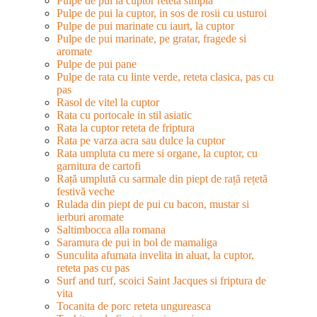
Pulpe de pui la cuptor reteta simpla
Pulpe de pui la cuptor, in sos de rosii cu usturoi
Pulpe de pui marinate cu iaurt, la cuptor
Pulpe de pui marinate, pe gratar, fragede si
aromate
Pulpe de pui pane
Pulpe de rata cu linte verde, reteta clasica, pas cu
pas
Rasol de vitel la cuptor
Rata cu portocale in stil asiatic
Rata la cuptor reteta de friptura
Rata pe varza acra sau dulce la cuptor
Rata umpluta cu mere si organe, la cuptor, cu
garnitura de cartofi
Rață umplută cu sarmale din piept de rață rețetă
festivă veche
Rulada din piept de pui cu bacon, mustar si
ierburi aromate
Saltimbocca alla romana
Saramura de pui in bol de mamaliga
Sunculita afumata invelita in aluat, la cuptor,
reteta pas cu pas
Surf and turf, scoici Saint Jacques si friptura de
vita
Tocanita de porc reteta ungureasca