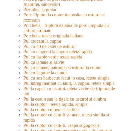
shaorma, sandvisuri
Pizdulice la gratar
Porc friptura la cuptor inabusita cu usturoi si
rozmarin
Porchetta - friptura italiana de porc umpluta cu
ierburi aromate
Porchetta reteta originala italiana
Pui crocant la cuptor
Pui cu 40 de catei de usturoi
Pui cu ciuperci la cuptor reteta rapida
Pui cu fasole verde reteta rapida
Pui cu lamaie si salvie
Pui cu lamaie, patrunjel si usturoi la cuptor
Pui cu legume la cuptor
Pui cu sos barbecue facut in casa, reteta simpla
Pui intreg marinat cu iaurt, la cuptor, reteta simpla
Pui la capac cu usturoi, reteta veche de friptura de
pui
Pui la ceaun sau la tigaie cu usturoi si cimbru
Pui la cuptor - reteta rapida, simpla
Pui la cuptor cu bere si stafide
Pui la cuptor cu cartofi si mere, reteta simpla si
rapida
Pui la cuptor cu cartofi, ceapa si gogosari
Pui la cuptor cu legume reteta rapida de pui fript