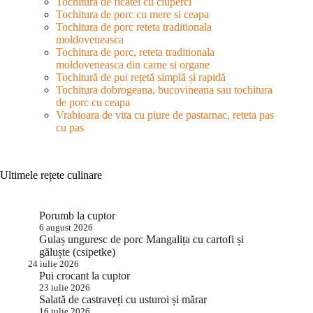
Tochitura de ficatei cu ciuperci
Tochitura de porc cu mere si ceapa
Tochitura de porc reteta traditionala
moldoveneasca
Tochitura de porc, reteta traditionala
moldoveneasca din carne si organe
Tochitură de pui rețetă simplă și rapidă
Tochitura dobrogeana, bucovineana sau tochitura
de porc cu ceapa
Vrabioara de vita cu piure de pastarnac, reteta pas
cu pas
Ultimele rețete culinare
Porumb la cuptor
6 august 2026
Gulaș unguresc de porc Mangalița cu cartofi și
găluște (csipetke)
24 iulie 2026
Pui crocant la cuptor
23 iulie 2026
Salată de castraveți cu usturoi și mărar
16 iulie 2026