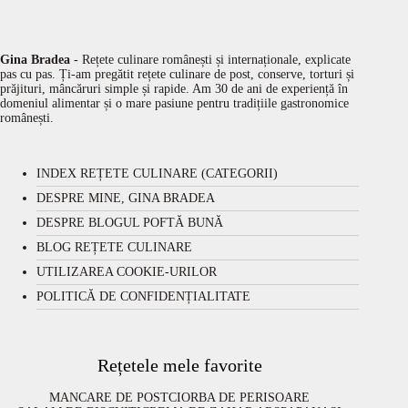
Gina Bradea
- Rețete culinare românești și internaționale, explicate
pas cu pas. Ți-am pregătit rețete culinare de post, conserve, torturi și
prăjituri, mâncăruri simple și rapide. Am 30 de ani de experiență în
domeniul alimentar și o mare pasiune pentru tradițiile gastronomice
românești.
INDEX REȚETE CULINARE (CATEGORII)
DESPRE MINE, GINA BRADEA
DESPRE BLOGUL POFTĂ BUNĂ
BLOG REȚETE CULINARE
UTILIZAREA COOKIE-URILOR
POLITICĂ DE CONFIDENȚIALITATE
Rețetele mele favorite
MANCARE DE POST
CIORBA DE PERISOARE