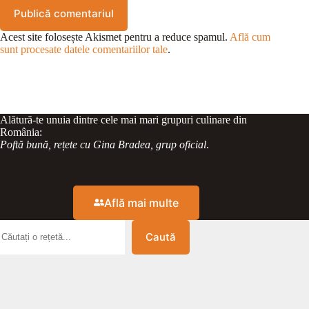
Publică comentariul
Acest site folosește Akismet pentru a reduce spamul.
Află cum
sunt procesate datele comentariilor tale
.
Alătură-te unuia dintre cele mai mari grupuri culinare din
România:
Poftă bună, rețete cu Gina Bradea, grup oficial
.
Află mai multe
Caută