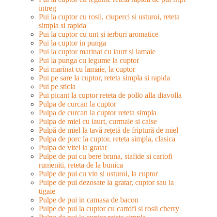
intreg
Pui la cuptor cu rosii, ciuperci si usturoi, reteta
simpla si rapida
Pui la cuptor cu unt si ierburi aromatice
Pui la cuptor in punga
Pui la cuptor marinat cu iaurt si lamaie
Pui la punga cu legume la cuptor
Pui marinat cu lamaie, la cuptor
Pui pe sare la cuptor, reteta simpla si rapida
Pui pe sticla
Pui picant la cuptor reteta de pollo alla diavolla
Pulpa de curcan la cuptor
Pulpa de curcan la cuptor reteta simpla
Pulpa de miel cu iaurt, curmale si caise
Pulpă de miel la tavă rețetă de friptură de miel
Pulpa de porc la cuptor, reteta simpla, clasica
Pulpa de vitel la gratar
Pulpe de pui cu bere bruna, stafide si cartofi
rumeniti, reteta de la bunica
Pulpe de pui cu vin si usturoi, la cuptor
Pulpe de pui dezosate la gratar, cuptor sau la
tigaie
Pulpe de pui in camasa de bacon
Pulpe de pui la cuptor cu cartofi si rosii cherry