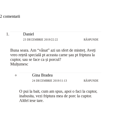
2 comentarii
Daniel
23 DECEMBRIE 2019/22:22
RĂSPUNDE
Buna seara. Am “vânat” azi un sfert de mistreț. Aveți
vreo rețetă specială pt aceasta carne șau pt friptura la
cuptor, sau se face ca și porcul?
Mulțumesc
Gina Bradea
24 DECEMBRIE 2019/11:13
RĂSPUNDE
O pui la bait, cum am spus, apoi o faci la cuptor,
inabusita, vezi friptura mea de porc la cuptor.
Altfel iese tare.