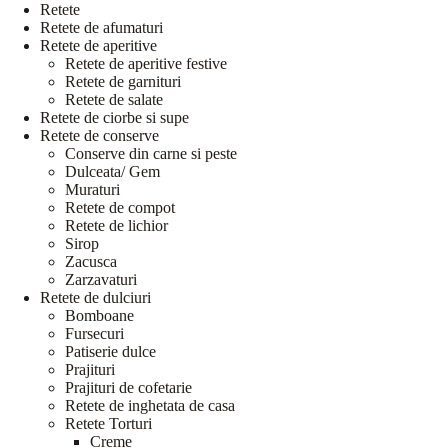
Retete
Retete de afumaturi
Retete de aperitive
Retete de aperitive festive
Retete de garnituri
Retete de salate
Retete de ciorbe si supe
Retete de conserve
Conserve din carne si peste
Dulceata/ Gem
Muraturi
Retete de compot
Retete de lichior
Sirop
Zacusca
Zarzavaturi
Retete de dulciuri
Bomboane
Fursecuri
Patiserie dulce
Prajituri
Prajituri de cofetarie
Retete de inghetata de casa
Retete Torturi
Creme