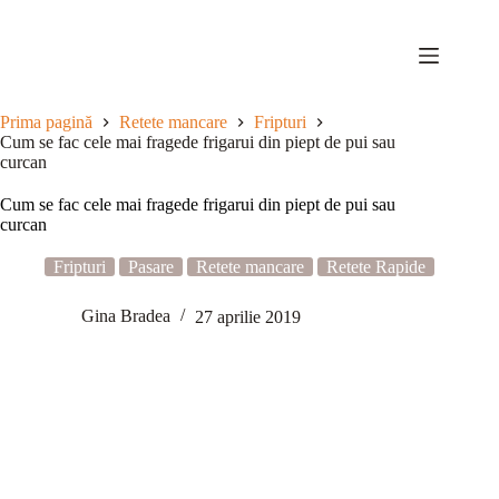
Sari
la
conținut
Prima pagină
Retete mancare
Fripturi
Cum se fac cele mai fragede frigarui din piept de pui sau
curcan
Cum se fac cele mai fragede frigarui din piept de pui sau
curcan
Fripturi
Pasare
Retete mancare
Retete Rapide
Gina Bradea
27 aprilie 2019