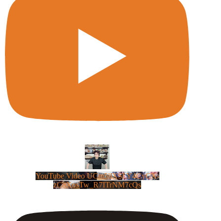
YouTube Video UCm5llXSLY4CyCX-
zC8XosTw_R7ITrNM7cQs