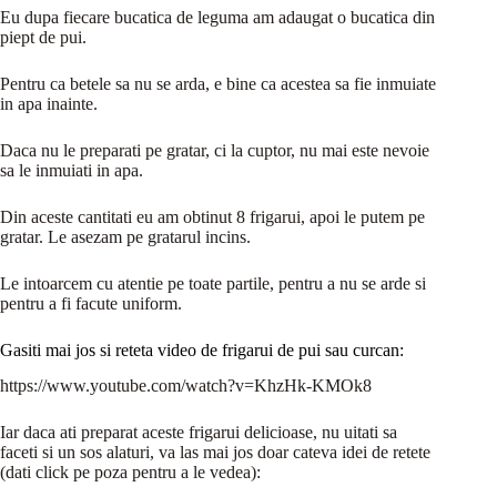
Eu dupa fiecare bucatica de leguma am adaugat o bucatica din
piept de pui.
Pentru ca betele sa nu se arda, e bine ca acestea sa fie inmuiate
in apa inainte.
Daca nu le preparati pe gratar, ci la cuptor, nu mai este nevoie
sa le inmuiati in apa.
Din aceste cantitati eu am obtinut 8 frigarui, apoi le putem pe
gratar. Le asezam pe gratarul incins.
Le intoarcem cu atentie pe toate partile, pentru a nu se arde si
pentru a fi facute uniform.
Gasiti mai jos si reteta video de frigarui de pui sau curcan:
https://www.youtube.com/watch?v=KhzHk-KMOk8
Iar daca ati preparat aceste frigarui delicioase, nu uitati sa
faceti si un sos alaturi, va las mai jos doar cateva idei de retete
(dati click pe poza pentru a le vedea):