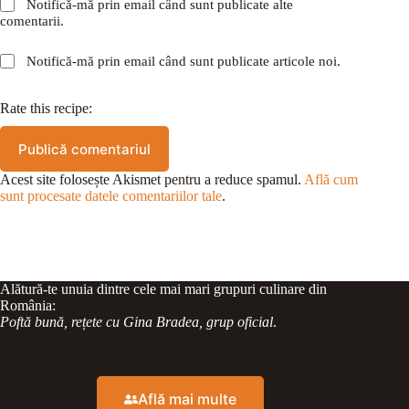
Notifică-mă prin email când sunt publicate alte
comentarii.
Notifică-mă prin email când sunt publicate articole noi.
Rate this recipe:
Publică comentariul
Acest site folosește Akismet pentru a reduce spamul.
Află cum
sunt procesate datele comentariilor tale
.
Alătură-te unuia dintre cele mai mari grupuri culinare din
România:
Poftă bună, rețete cu Gina Bradea, grup oficial
.
Află mai multe