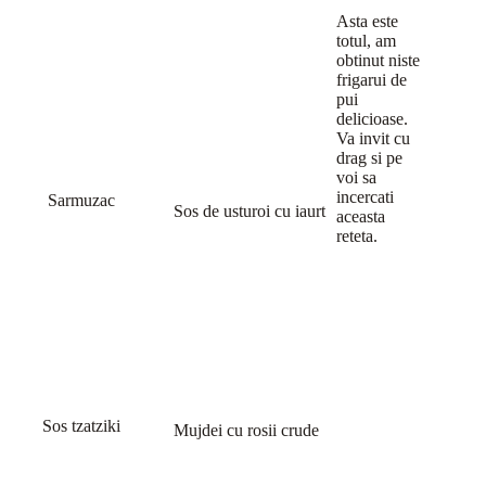
Asta este
totul, am
obtinut niste
frigarui de
pui
delicioase.
Va invit cu
drag si pe
voi sa
incercati
Sarmuzac
Sos de usturoi cu iaurt
aceasta
reteta.
Sos tzatziki
Mujdei cu rosii crude