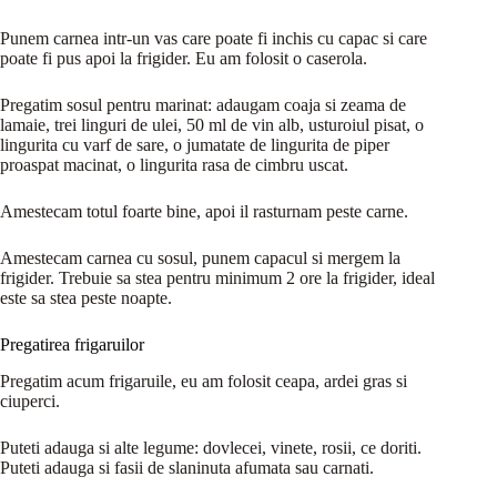
Punem carnea intr-un vas care poate fi inchis cu capac si care
poate fi pus apoi la frigider. Eu am folosit o caserola.
Pregatim sosul pentru marinat: adaugam coaja si zeama de
lamaie, trei linguri de ulei, 50 ml de vin alb, usturoiul pisat, o
lingurita cu varf de sare, o jumatate de lingurita de piper
proaspat macinat, o lingurita rasa de cimbru uscat.
Amestecam totul foarte bine, apoi il rasturnam peste carne.
Amestecam carnea cu sosul, punem capacul si mergem la
frigider. Trebuie sa stea pentru minimum 2 ore la frigider, ideal
este sa stea peste noapte.
Pregatirea frigaruilor
Pregatim acum frigaruile, eu am folosit ceapa, ardei gras si
ciuperci.
Puteti adauga si alte legume: dovlecei, vinete, rosii, ce doriti.
Puteti adauga si fasii de slaninuta afumata sau carnati.