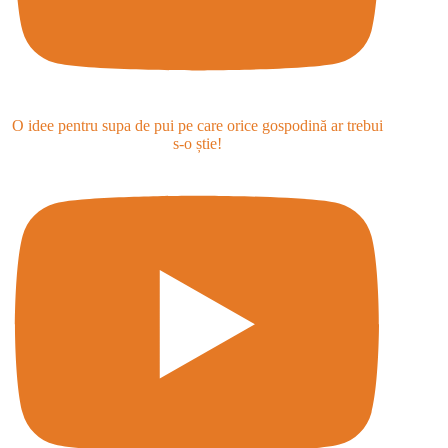
O idee pentru supa de pui pe care orice gospodină ar trebui
s-o știe!