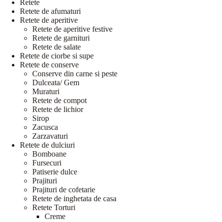
Retete
Retete de afumaturi
Retete de aperitive
Retete de aperitive festive
Retete de garnituri
Retete de salate
Retete de ciorbe si supe
Retete de conserve
Conserve din carne si peste
Dulceata/ Gem
Muraturi
Retete de compot
Retete de lichior
Sirop
Zacusca
Zarzavaturi
Retete de dulciuri
Bomboane
Fursecuri
Patiserie dulce
Prajituri
Prajituri de cofetarie
Retete de inghetata de casa
Retete Torturi
Creme