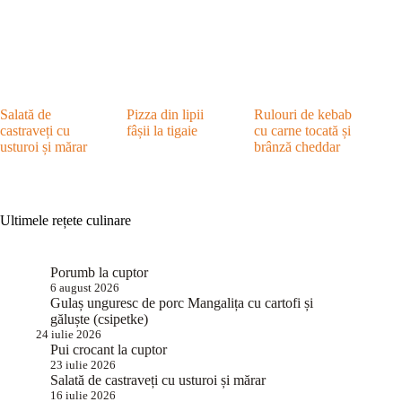
Salată de
Pizza din lipii
Rulouri de kebab
castraveți cu
fâșii la tigaie
cu carne tocată și
usturoi și mărar
brânză cheddar
Ultimele rețete culinare
Porumb la cuptor
6 august 2026
Gulaș unguresc de porc Mangalița cu cartofi și
găluște (csipetke)
24 iulie 2026
Pui crocant la cuptor
23 iulie 2026
Salată de castraveți cu usturoi și mărar
16 iulie 2026