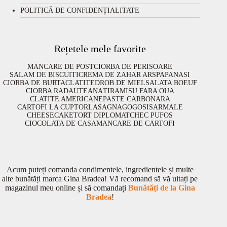
POLITICĂ DE CONFIDENȚIALITATE
Rețetele mele favorite
MANCARE DE POST
CIORBA DE PERISOARE
SALAM DE BISCUITI
CREMA DE ZAHAR ARS
PAPANASI
CIORBA DE BURTA
CLATITE
DROB DE MIEL
SALATA BOEUF
CIORBA RADAUTEANA
TIRAMISU FARA OUA
CLATITE AMERICANE
PASTE CARBONARA
CARTOFI LA CUPTOR
LASAGNA
GOGOSI
SARMALE
CHEESECAKE
TORT DIPLOMAT
CHEC PUFOS
CIOCOLATA DE CASA
MANCARE DE CARTOFI
Acum puteți comanda condimentele, ingredientele și multe
alte bunătăți marca Gina Bradea! Vă recomand să vă uitați pe
magazinul meu online și să comandați
Bunătăți de la Gina
Bradea
!