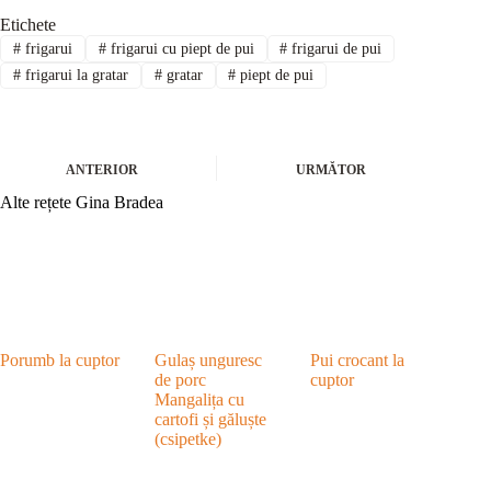
Etichete
#
frigarui
#
frigarui cu piept de pui
#
frigarui de pui
#
frigarui la gratar
#
gratar
#
piept de pui
ANTERIOR
URMĂTOR
Alte rețete Gina Bradea
Porumb la cuptor
Gulaș unguresc
Pui crocant la
de porc
cuptor
Mangalița cu
cartofi și găluște
(csipetke)