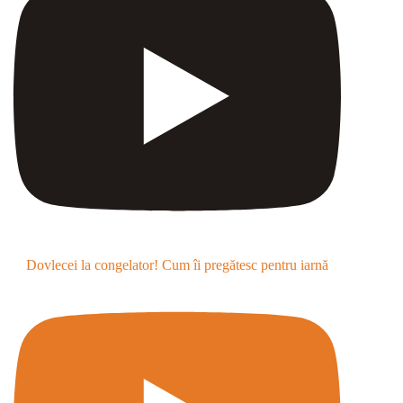
Dovlecei la congelator! Cum îi pregătesc pentru iarnă