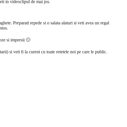
eti in videoclipul de mai jos.
aghete. Preparati repede si o salata alaturi si veti avea un regal
stos.
oze si impresii 🙂
i) si veti fi la curent cu toate retetele noi pe care le public.