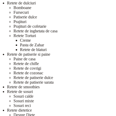
Retete de dulciuri
Bomboane
Fursecuri
Patiserie dulce
Prajituri
Prajituri de cofetarie
Retete de inghetata de casa
Retete Torturi
Creme
Pasta de Zahar
Retete de blaturi
Retete de patiserie si paine
Paine de casa
Retete de chifle
Retete de covrigi
Retete de cozonac
Retete de patiserie dulce
Retete de patiserie sarata
Retete de smoothies
Retete de sosuri
Sosuri calde
Sosuri mixte
Sosuri reci
Retete dietetice
Despre Diete