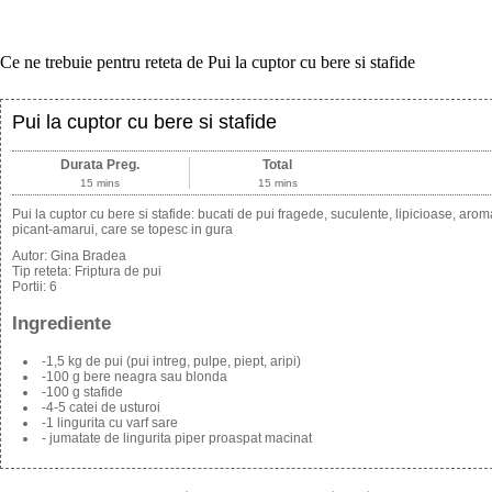
Ce ne trebuie pentru reteta de Pui la cuptor cu bere si stafide
Pui la cuptor cu bere si stafide
Durata Preg.
Total
15 mins
15 mins
Pui la cuptor cu bere si stafide: bucati de pui fragede, suculente, lipicioase, arom
picant-amarui, care se topesc in gura
Autor:
Gina Bradea
Tip reteta:
Friptura de pui
Portii:
6
Ingrediente
-1,5 kg de pui (pui intreg, pulpe, piept, aripi)
-100 g bere neagra sau blonda
-100 g stafide
-4-5 catei de usturoi
-1 lingurita cu varf sare
- jumatate de lingurita piper proaspat macinat