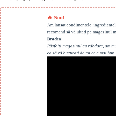
🔥 Nou!
Am lansat condimentele, ingredientel
recomand să vă uitați pe magazinul m
Bradea
!
Răsfoiți magazinul cu răbdare, am mul
ca să vă bucurați de tot ce e mai bun.