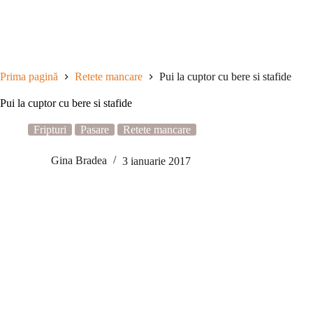
Sari
la
conținut
Prima pagină
Retete mancare
Pui la cuptor cu bere si stafide
Pui la cuptor cu bere si stafide
Fripturi
Pasare
Retete mancare
Gina Bradea
3 ianuarie 2017