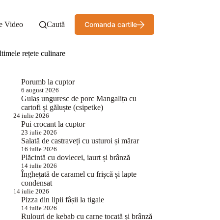
e Video
Caută
Comanda cartile
timele rețete culinare
Porumb la cuptor
6 august 2026
Gulaș unguresc de porc Mangalița cu
cartofi și găluște (csipetke)
24 iulie 2026
Pui crocant la cuptor
23 iulie 2026
Salată de castraveți cu usturoi și mărar
16 iulie 2026
Plăcintă cu dovlecei, iaurt și brânză
14 iulie 2026
Înghețată de caramel cu frișcă și lapte
condensat
14 iulie 2026
Pizza din lipii fâșii la tigaie
14 iulie 2026
Rulouri de kebab cu carne tocată și brânză