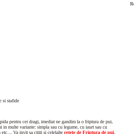
R
 si stafide
ida pentru cei dragi, imediat ne gandim la o friptura de pui,
ui in multe variante: simpla sau cu legume, cu iaurt sau cu
etc… Va invit sa cititi si celelalte
retete de Friptura de pui
.