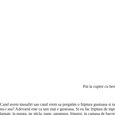
Pui la cuptor cu bere
Cand avem musafiri sau cand vrem sa pregatim o friptura gustoasa si rap
nu-i asa? Adevarul este ca tare mai e gustoasa. Si eu fac friptura de mp
lamaie, la punga, pe sticla, pane, saramura, frigarui, in camasa de bacon 