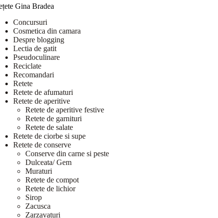
ețete Gina Bradea
Concursuri
Cosmetica din camara
Despre blogging
Lectia de gatit
Pseudoculinare
Reciclate
Recomandari
Retete
Retete de afumaturi
Retete de aperitive
Retete de aperitive festive
Retete de garnituri
Retete de salate
Retete de ciorbe si supe
Retete de conserve
Conserve din carne si peste
Dulceata/ Gem
Muraturi
Retete de compot
Retete de lichior
Sirop
Zacusca
Zarzavaturi