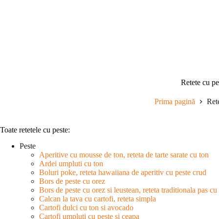
Sari
la
conținut
Retete cu pe
Prima pagină
Ret
Toate retetele cu peste:
Peste
Aperitive cu mousse de ton, reteta de tarte sarate cu ton
Ardei umpluti cu ton
Boluri poke, reteta hawaiiana de aperitiv cu peste crud
Bors de peste cu orez
Bors de peste cu orez si leustean, reteta traditionala pas cu
Calcan la tava cu cartofi, reteta simpla
Cartofi dulci cu ton si avocado
Cartofi umpluti cu peste si ceapa