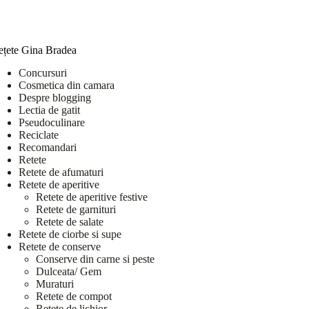
ețete Gina Bradea
Concursuri
Cosmetica din camara
Despre blogging
Lectia de gatit
Pseudoculinare
Reciclate
Recomandari
Retete
Retete de afumaturi
Retete de aperitive
Retete de aperitive festive
Retete de garnituri
Retete de salate
Retete de ciorbe si supe
Retete de conserve
Conserve din carne si peste
Dulceata/ Gem
Muraturi
Retete de compot
Retete de lichior