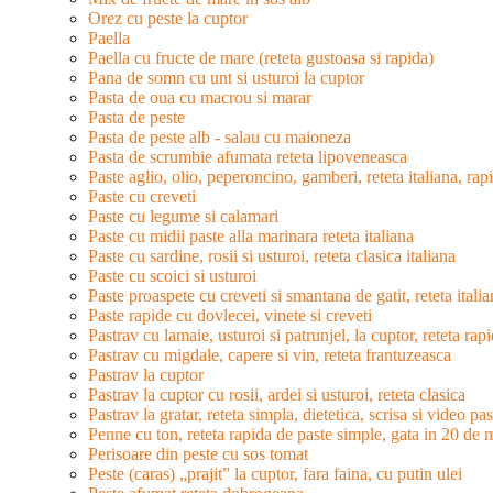
Orez cu peste la cuptor
Paella
Paella cu fructe de mare (reteta gustoasa si rapida)
Pana de somn cu unt si usturoi la cuptor
Pasta de oua cu macrou si marar
Pasta de peste
Pasta de peste alb - salau cu maioneza
Pasta de scrumbie afumata reteta lipoveneasca
Paste aglio, olio, peperoncino, gamberi, reteta italiana, rap
Paste cu creveti
Paste cu legume si calamari
Paste cu midii paste alla marinara reteta italiana
Paste cu sardine, rosii si usturoi, reteta clasica italiana
Paste cu scoici si usturoi
Paste proaspete cu creveti si smantana de gatit, reteta itali
Paste rapide cu dovlecei, vinete si creveti
Pastrav cu lamaie, usturoi si patrunjel, la cuptor, reteta rap
Pastrav cu migdale, capere si vin, reteta frantuzeasca
Pastrav la cuptor
Pastrav la cuptor cu rosii, ardei si usturoi, reteta clasica
Pastrav la gratar, reteta simpla, dietetica, scrisa si video pa
Penne cu ton, reteta rapida de paste simple, gata in 20 de 
Perisoare din peste cu sos tomat
Peste (caras) „prajit” la cuptor, fara faina, cu putin ulei