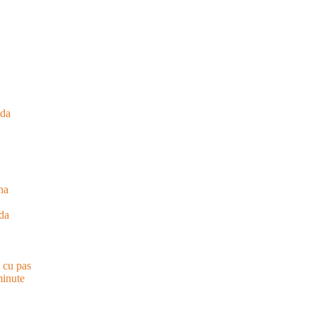
ida
ana
ida
s cu pas
minute