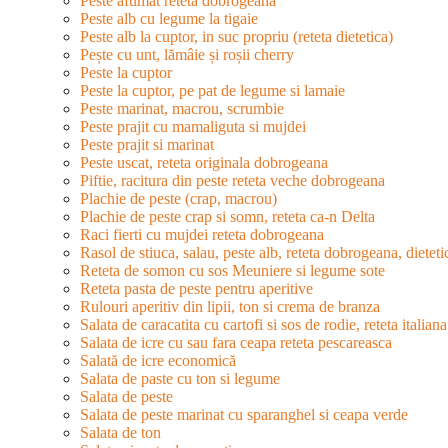
Peste afumat reteta dobrogeana
Peste alb cu legume la tigaie
Peste alb la cuptor, in suc propriu (reteta dietetica)
Pește cu unt, lămâie și roșii cherry
Peste la cuptor
Peste la cuptor, pe pat de legume si lamaie
Peste marinat, macrou, scrumbie
Peste prajit cu mamaliguta si mujdei
Peste prajit si marinat
Peste uscat, reteta originala dobrogeana
Piftie, racitura din peste reteta veche dobrogeana
Plachie de peste (crap, macrou)
Plachie de peste crap si somn, reteta ca-n Delta
Raci fierti cu mujdei reteta dobrogeana
Rasol de stiuca, salau, peste alb, reteta dobrogeana, dieteti
Reteta de somon cu sos Meuniere si legume sote
Reteta pasta de peste pentru aperitive
Rulouri aperitiv din lipii, ton si crema de branza
Salata de caracatita cu cartofi si sos de rodie, reteta italiana
Salata de icre cu sau fara ceapa reteta pescareasca
Salată de icre economică
Salata de paste cu ton si legume
Salata de peste
Salata de peste marinat cu sparanghel si ceapa verde
Salata de ton