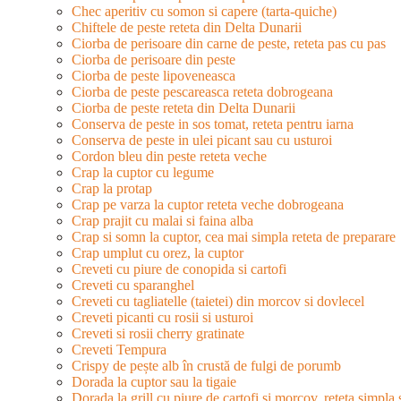
Chec aperitiv cu somon si capere (tarta-quiche)
Chiftele de peste reteta din Delta Dunarii
Ciorba de perisoare din carne de peste, reteta pas cu pas
Ciorba de perisoare din peste
Ciorba de peste lipoveneasca
Ciorba de peste pescareasca reteta dobrogeana
Ciorba de peste reteta din Delta Dunarii
Conserva de peste in sos tomat, reteta pentru iarna
Conserva de peste in ulei picant sau cu usturoi
Cordon bleu din peste reteta veche
Crap la cuptor cu legume
Crap la protap
Crap pe varza la cuptor reteta veche dobrogeana
Crap prajit cu malai si faina alba
Crap si somn la cuptor, cea mai simpla reteta de preparare
Crap umplut cu orez, la cuptor
Creveti cu piure de conopida si cartofi
Creveti cu sparanghel
Creveti cu tagliatelle (taietei) din morcov si dovlecel
Creveti picanti cu rosii si usturoi
Creveti si rosii cherry gratinate
Creveti Tempura
Crispy de pește alb în crustă de fulgi de porumb
Dorada la cuptor sau la tigaie
Dorada la grill cu piure de cartofi si morcov, reteta simpla 