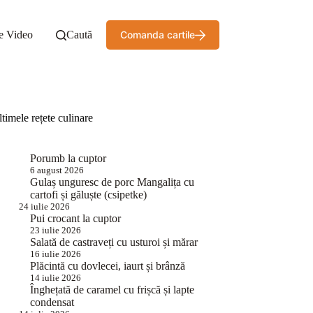
e Video
Caută
Comanda cartile
timele rețete culinare
Porumb la cuptor
6 august 2026
Gulaș unguresc de porc Mangalița cu
cartofi și găluște (csipetke)
24 iulie 2026
Pui crocant la cuptor
23 iulie 2026
Salată de castraveți cu usturoi și mărar
16 iulie 2026
Plăcintă cu dovlecei, iaurt și brânză
14 iulie 2026
Înghețată de caramel cu frișcă și lapte
condensat