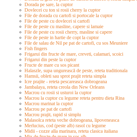
Dorada pe sare, la cuptor
Dovlecei cu ton si rosii cherry la cuptor
File de dorada cu cartofi si portocale la cuptor
File de peste cu dovlecei si cartofi
File de peste cu masline, capere si lamaie
File de peste cu rosii cherry, masline si capere
File de peste in hartie de copt la cuptor
File de salau de Nil pe pat de cartofi, cu sos Meuniere
Fish fingers
Frigarui din fructe de mare, creveti, calamari, scoici
Frigarui din peste la cuptor
Fructe de mare cu sos picant
Halaszle, supa ungurească de peste, reteta traditionala
Hamsii, obleti sau sprot prajit reteta simpla
Icre prajite - reteta pescareasca dobrogeana
Jambalaya, reteta creola din New Orleans
Macrou cu rosii si usturoi la cuptor
Macrou la cuptor cu legume reteta pentru dieta Rina
Macrou marinat la cuptor
Macrou pe pat de cartofi
Macrou prajit, rapid si simplu
Malasolca reteta veche dobrogeana, lipoveneasca
Merlucius, cod (peste alb) rasol cu legume
Midii - cozze alla marinara, reteta clasica italiana
Mix de fructe de mare in sos alb