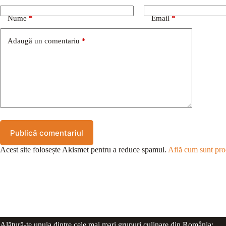
Nume
*
Email
*
Adaugă un comentariu
*
Publică comentariul
Acest site folosește Akismet pentru a reduce spamul.
Află cum sunt proc
Alătură-te unuia dintre cele mai mari grupuri culinare din România: