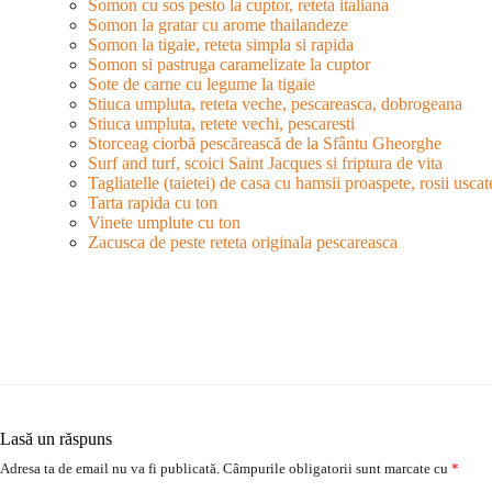
Somon cu sos pesto la cuptor, reteta italiana
Somon la gratar cu arome thailandeze
Somon la tigaie, reteta simpla si rapida
Somon si pastruga caramelizate la cuptor
Sote de carne cu legume la tigaie
Stiuca umpluta, reteta veche, pescareasca, dobrogeana
Stiuca umpluta, retete vechi, pescaresti
Storceag ciorbă pescărească de la Sfântu Gheorghe
Surf and turf, scoici Saint Jacques si friptura de vita
Tagliatelle (taietei) de casa cu hamsii proaspete, rosii usca
Tarta rapida cu ton
Vinete umplute cu ton
Zacusca de peste reteta originala pescareasca
Lasă un răspuns
Adresa ta de email nu va fi publicată.
Câmpurile obligatorii sunt marcate cu
*