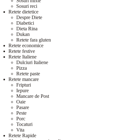
Sosuri mixte
Sosuri reci
Retete dietetice
Despre Diete
Diabetici
Dieta Rina
Dukan
Retete fara gluten
Retete economice
Retete festive
Retete Italiene
Dulciuri Italiene
Pizza
Retete paste
Retete mancare
Fripturi
Iepure
Mancare de Post
Oaie
Pasare
Peste
Porc
Tocaturi
Vita
Retete Rapide