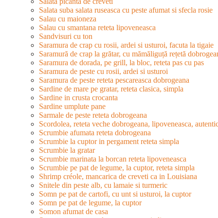
Salata picanta de creveti
Salata suba salata ruseasca cu peste afumat si sfecla rosie
Salau cu maioneza
Salau cu smantana reteta lipoveneasca
Sandvisuri cu ton
Saramura de crap cu rosii, ardei si usturoi, facuta la tigaie
Saramură de crap la grătar, cu mămăliguță rețetă dobrogea
Saramura de dorada, pe grill, la bloc, reteta pas cu pas
Saramura de peste cu rosii, ardei si usturoi
Saramura de peste reteta pescareasca dobrogeana
Sardine de mare pe gratar, reteta clasica, simpla
Sardine in crusta crocanta
Sardine umplute pane
Sarmale de peste reteta dobrogeana
Scordolea, reteta veche dobrogeana, lipoveneasca, autenti
Scrumbie afumata reteta dobrogeana
Scrumbie la cuptor in pergament reteta simpla
Scrumbie la gratar
Scrumbie marinata la borcan reteta lipoveneasca
Scrumbie pe pat de legume, la cuptor, reteta simpla
Shrimp créole, mancarica de creveti ca in Louisiana
Snitele din peste alb, cu lamaie si turmeric
Somn pe pat de cartofi, cu unt si usturoi, la cuptor
Somn pe pat de legume, la cuptor
Somon afumat de casa