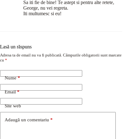
Sa iti fie de bine! Te astept si pentru alte retete,
George, nu vei regreta.
Iti multumesc si eu!
Lasă un răspuns
Adresa ta de email nu va fi publicată.
Câmpurile obligatorii sunt marcate
cu
*
Nume
*
Email
*
Site web
Adaugă un comentariu
*