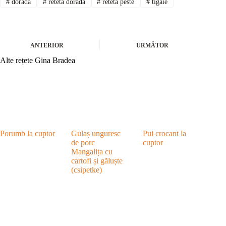
#
dorada
#
reteta dorada
#
reteta peste
#
tigaie
ANTERIOR
URMĂTOR
Alte rețete Gina Bradea
Porumb la cuptor
Gulaș unguresc
Pui crocant la
de porc
cuptor
Mangalița cu
cartofi și găluște
(csipetke)