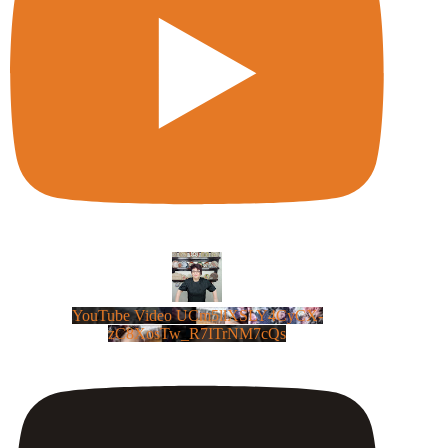
YouTube Video UCm5llXSLY4CyCX-
zC8XosTw_R7ITrNM7cQs