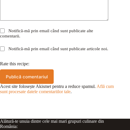
Notifică-mă prin email când sunt publicate alte
comentarii.
Notifică-mă prin email când sunt publicate articole noi.
Rate this recipe:
Publică comentariul
Acest site folosește Akismet pentru a reduce spamul.
Află cum
sunt procesate datele comentariilor tale
.
Alătură-te unuia dintre cele mai mari grupuri culinare din
România: