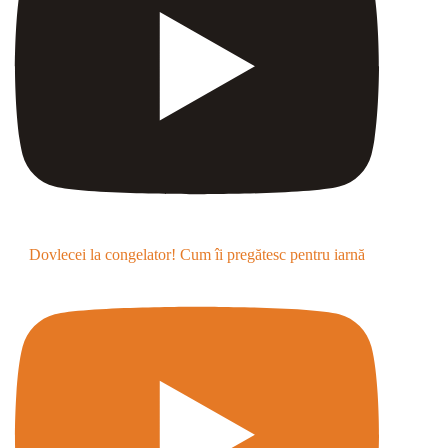
Dovlecei la congelator! Cum îi pregătesc pentru iarnă