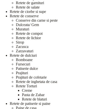
Retete de garnituri
Retete de salate
Retete de ciorbe si supe
Retete de conserve
Conserve din carne si peste
Dulceata/ Gem
Muraturi
Retete de compot
Retete de lichior
Sirop
Zacusca
Zarzavaturi
Retete de dulciuri
Bomboane
Fursecuri
Patiserie dulce
Prajituri
Prajituri de cofetarie
Retete de inghetata de casa
Retete Torturi
Creme
Pasta de Zahar
Retete de blaturi
Retete de patiserie si paine
Paine de casa