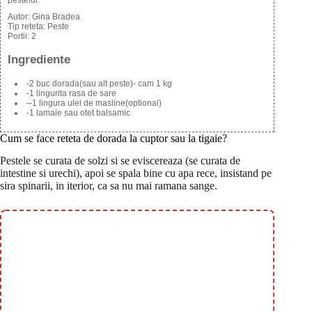
pestelui.
Autor:
Gina Bradea
Tip reteta:
Peste
Portii:
2
Ingrediente
-2 buc dorada(sau alt peste)- cam 1 kg
-1 lingurita rasa de sare
--1 lingura ulei de masline(optional)
-1 lamaie sau otet balsamic
Cum se face reteta de dorada la cuptor sau la tigaie?
Pestele se curata de solzi si se eviscereaza (se curata de
intestine si urechi), apoi se spala bine cu apa rece, insistand pe
sira spinarii, in iterior, ca sa nu mai ramana sange.