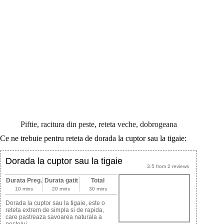
Piftie, racitura din peste, reteta veche, dobrogeana
Ce ne trebuie pentru reteta de dorada la cuptor sau la tigaie:
Dorada la cuptor sau la tigaie
3.5
from
2
reviews
Durata Preg.
Durata gatit
Total
10 mins
20 mins
30 mins
Dorada la cuptor sau la tigaie, este o
reteta extrem de simpla si de rapida,
care pastreaza savoarea naturala a