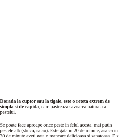
Dorada la cuptor sau la tigaie, este o reteta extrem de
simpla si de rapida
, care pastreaza savoarea naturala a
pestelui.
Se poate face aproape orice peste in felul acesta, mai putin
pestele alb (stiuca, salau). Este gata in 20 de minute, asa ca in
30 de minute aveti gata o mancare delicioasa si sanatoasa. E si