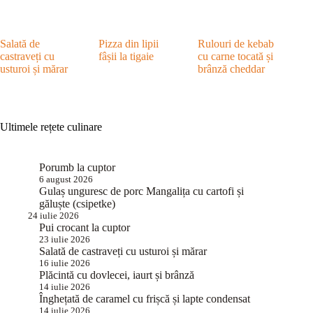
Salată de
Pizza din lipii
Rulouri de kebab
castraveți cu
fâșii la tigaie
cu carne tocată și
usturoi și mărar
brânză cheddar
Ultimele rețete culinare
Porumb la cuptor
6 august 2026
Gulaș unguresc de porc Mangalița cu cartofi și
găluște (csipetke)
24 iulie 2026
Pui crocant la cuptor
23 iulie 2026
Salată de castraveți cu usturoi și mărar
16 iulie 2026
Plăcintă cu dovlecei, iaurt și brânză
14 iulie 2026
Înghețată de caramel cu frișcă și lapte condensat
14 iulie 2026