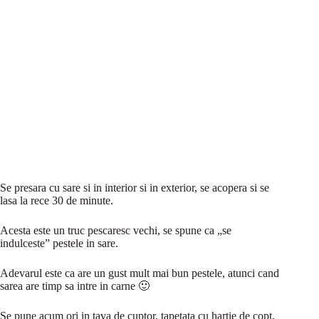
Se presara cu sare si in interior si in exterior, se acopera si se
lasa la rece 30 de minute.
Acesta este un truc pescaresc vechi, se spune ca „se
indulceste” pestele in sare.
Adevarul este ca are un gust mult mai bun pestele, atunci cand
sarea are timp sa intre in carne 🙂
Se pune acum ori in tava de cuptor, tapetata cu hartie de copt,