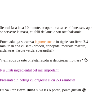
Se mai lasa inca 10 minute, acoperit, ca sa se odihneasca, apoi
se serveste la masa, cu felii de lamaie sau otet balsamic.
Puteti adauga si cateva
legume sotate
in tigaie sau fierte 3-4
minute in apa cu sare (brocoli, conopida, morcov, mazare,
ardei gras, fasole verde, sparanghel) .
V-am spus ca este o reteta rapida si delicioasa, nu-i asa? 🙂
Nu uitati ingredientul cel mai important:
Presarati din belsug cu dragoste si cu 2-3 zambete!
Eu va urez
Pofta Buna
si va las o portie, poate gustati 🙂