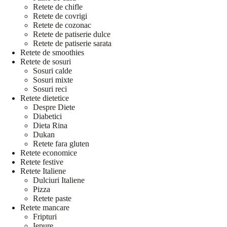
Retete de chifle
Retete de covrigi
Retete de cozonac
Retete de patiserie dulce
Retete de patiserie sarata
Retete de smoothies
Retete de sosuri
Sosuri calde
Sosuri mixte
Sosuri reci
Retete dietetice
Despre Diete
Diabetici
Dieta Rina
Dukan
Retete fara gluten
Retete economice
Retete festive
Retete Italiene
Dulciuri Italiene
Pizza
Retete paste
Retete mancare
Fripturi
Iepure