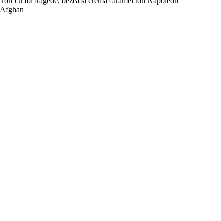
Tort cu foi fragede, bezea și cremă caramel tort Napoleon
Afghan