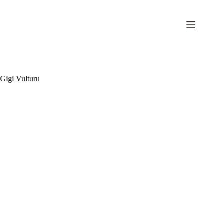
Sari
la
conținut
Gigi Vulturu