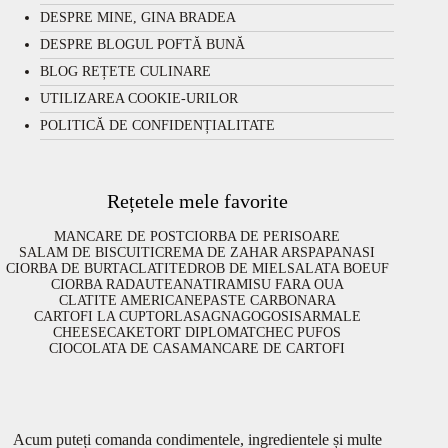
DESPRE MINE, GINA BRADEA
DESPRE BLOGUL POFTĂ BUNĂ
BLOG REȚETE CULINARE
UTILIZAREA COOKIE-URILOR
POLITICĂ DE CONFIDENȚIALITATE
Rețetele mele favorite
MANCARE DE POST
CIORBA DE PERISOARE
SALAM DE BISCUITI
CREMA DE ZAHAR ARS
PAPANASI
CIORBA DE BURTA
CLATITE
DROB DE MIEL
SALATA BOEUF
CIORBA RADAUTEANA
TIRAMISU FARA OUA
CLATITE AMERICANE
PASTE CARBONARA
CARTOFI LA CUPTOR
LASAGNA
GOGOSI
SARMALE
CHEESECAKE
TORT DIPLOMAT
CHEC PUFOS
CIOCOLATA DE CASA
MANCARE DE CARTOFI
Acum puteți comanda condimentele, ingredientele și multe