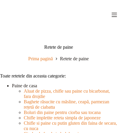
Sari
la
conținut
Retete de paine
Prima pagină
Retete de paine
Toate retetele din aceasta categorie:
Paine de casa
Aluat de pizza, chifle sau paine cu bicarbonat,
fara drojdie
Baghete răsucite cu măsline, ceapă, parmezan
rețetă de ciabatta
Boluri din paine pentru ciorba sau tocana
Chifle impletite reteta simpla de japoneze
Chifle si paine cu putin gluten din faina de secara,
cu nuca