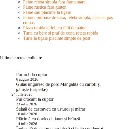
Paine reteta simpla fara framantare
Paine rustica fara gluten
Paine sau placinte la tigaie
Painici pufoase de casa, reteta simpla, clasica, pas
cu pas
Pizza rapida altfel, cu felii de paine
Turta cu bere si praf de copt, reteta rapida
Turte la tigaie placinte simple de post
Ultimele rețete culinare
Porumb la cuptor
6 august 2026
Gulaș unguresc de porc Mangalița cu cartofi și
găluște (csipetke)
24 iulie 2026
Pui crocant la cuptor
23 iulie 2026
Salată de castraveți cu usturoi și mărar
16 iulie 2026
Plăcintă cu dovlecei, iaurt și brânză
14 iulie 2026
Înghețată de caramel cu frișcă și lapte condensat