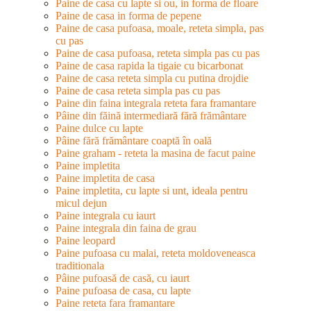
Paine de casa cu lapte si ou, in forma de floare
Paine de casa in forma de pepene
Paine de casa pufoasa, moale, reteta simpla, pas
cu pas
Paine de casa pufoasa, reteta simpla pas cu pas
Paine de casa rapida la tigaie cu bicarbonat
Paine de casa reteta simpla cu putina drojdie
Paine de casa reteta simpla pas cu pas
Paine din faina integrala reteta fara framantare
Pâine din făină intermediară fără frământare
Paine dulce cu lapte
Pâine fără frământare coaptă în oală
Paine graham - reteta la masina de facut paine
Paine impletita
Paine impletita de casa
Paine impletita, cu lapte si unt, ideala pentru
micul dejun
Paine integrala cu iaurt
Paine integrala din faina de grau
Paine leopard
Paine pufoasa cu malai, reteta moldoveneasca
traditionala
Pâine pufoasă de casă, cu iaurt
Paine pufoasa de casa, cu lapte
Paine reteta fara framantare