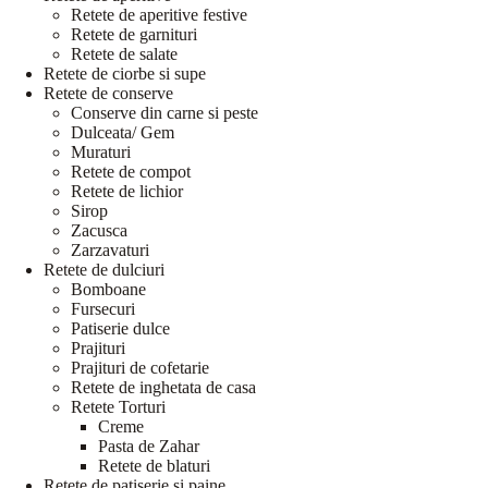
Retete de aperitive festive
Retete de garnituri
Retete de salate
Retete de ciorbe si supe
Retete de conserve
Conserve din carne si peste
Dulceata/ Gem
Muraturi
Retete de compot
Retete de lichior
Sirop
Zacusca
Zarzavaturi
Retete de dulciuri
Bomboane
Fursecuri
Patiserie dulce
Prajituri
Prajituri de cofetarie
Retete de inghetata de casa
Retete Torturi
Creme
Pasta de Zahar
Retete de blaturi
Retete de patiserie si paine