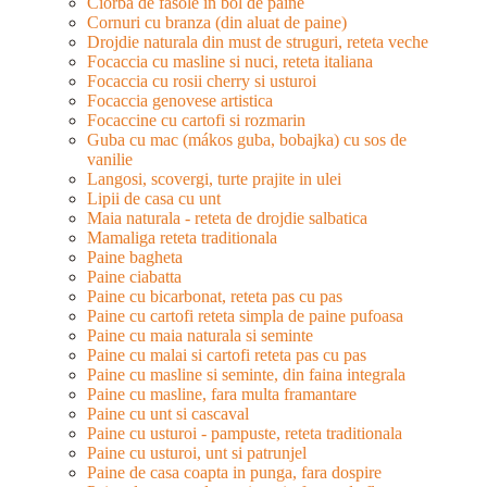
Ciorba de fasole in bol de paine
Cornuri cu branza (din aluat de paine)
Drojdie naturala din must de struguri, reteta veche
Focaccia cu masline si nuci, reteta italiana
Focaccia cu rosii cherry si usturoi
Focaccia genovese artistica
Focaccine cu cartofi si rozmarin
Guba cu mac (mákos guba, bobajka) cu sos de
vanilie
Langosi, scovergi, turte prajite in ulei
Lipii de casa cu unt
Maia naturala - reteta de drojdie salbatica
Mamaliga reteta traditionala
Paine bagheta
Paine ciabatta
Paine cu bicarbonat, reteta pas cu pas
Paine cu cartofi reteta simpla de paine pufoasa
Paine cu maia naturala si seminte
Paine cu malai si cartofi reteta pas cu pas
Paine cu masline si seminte, din faina integrala
Paine cu masline, fara multa framantare
Paine cu unt si cascaval
Paine cu usturoi - pampuste, reteta traditionala
Paine cu usturoi, unt si patrunjel
Paine de casa coapta in punga, fara dospire