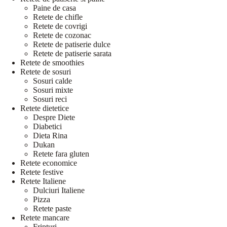
Paine de casa
Retete de chifle
Retete de covrigi
Retete de cozonac
Retete de patiserie dulce
Retete de patiserie sarata
Retete de smoothies
Retete de sosuri
Sosuri calde
Sosuri mixte
Sosuri reci
Retete dietetice
Despre Diete
Diabetici
Dieta Rina
Dukan
Retete fara gluten
Retete economice
Retete festive
Retete Italiene
Dulciuri Italiene
Pizza
Retete paste
Retete mancare
Fripturi