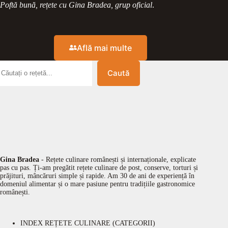
Poftă bună, rețete cu Gina Bradea, grup oficial
.
Află mai multe
Caută
Gina Bradea
- Rețete culinare românești și internaționale, explicate
pas cu pas. Ți-am pregătit rețete culinare de post, conserve, torturi și
prăjituri, mâncăruri simple și rapide. Am 30 de ani de experiență în
domeniul alimentar și o mare pasiune pentru tradițiile gastronomice
românești.
INDEX REȚETE CULINARE (CATEGORII)