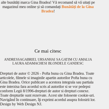
alte bunătăți marca Gina Bradea! Vă recomand să vă uitați pe
magazinul meu online și să comandați
Bunătăți de la Gina
Bradea
!
Ce mai citesc
ANDRESSA
GABRIEL URSAN
HAI SA GATIM CU AMALIA
LAURA ADAMACHE
SI BLONDELE GANDESC
Drepturi de autor © 2026 - Pofta buna cu Gina Bradea. Toate
articolele, filmele si imaginile apartin autorilor Pofta buna cu
Gina Bradea. Orice publicare a acestora integrala sau partiala
este interzisa fara acordul scris al autorilor si se vor pedepsi
conform Legii 8/1996-drepturi de autor si drepturi conexe.
Toate drepturile sunt rezervate. Acest site foloseste cookie-uri.
Navigând în continuare, îţi exprimi acordul asupra folosirii lor.
Design by
Web Design NJ
.