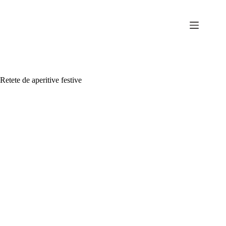
Sari
la
conținut
Retete de aperitive festive