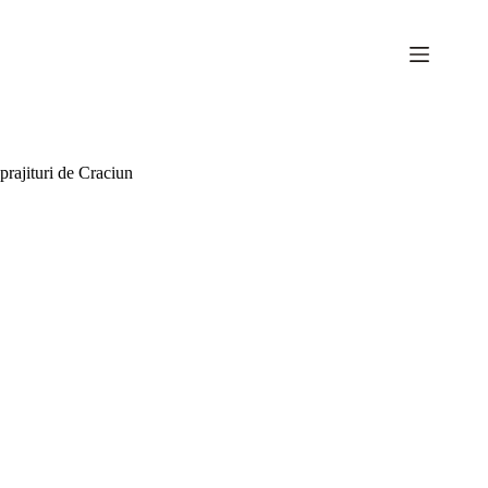
Sari
la
conținut
prajituri de Craciun