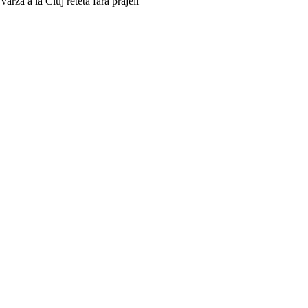
Varza a la Cluj reteta fara prajeli