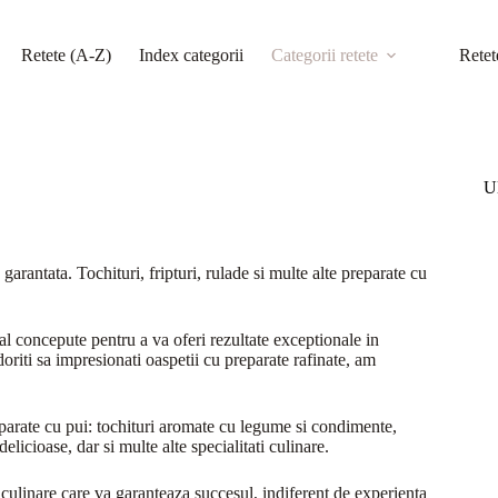
Retete (A-Z)
Index categorii
Categorii retete
Retet
Ul
 garantata. Tochituri, fripturi, rulade si multe alte preparate cu
ial concepute pentru a va oferi rezultate exceptionale in
doriti sa impresionati oaspetii cu preparate rafinate, am
eparate cu pui: tochituri aromate cu legume si condimente,
elicioase, dar si multe alte specialitati culinare.
i culinare care va garanteaza succesul, indiferent de experienta