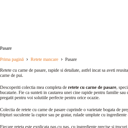
Sari
la
conținut
Pasare
Prima pagină
Retete mancare
Pasare
Retete cu carne de pasare, rapide si detaliate, astfel incat sa aveti reusita
carne de pui.
Descoperiti colectia mea completa de
retete cu carne de pasare
, spec
bucatarie. Fie ca sunteti in cautarea unei cine rapide pentru familie sau 
pregatit pentru voi solutiile perfecte pentru orice ocazie.
Colectia de retete cu carne de pasare cuprinde o varietate bogata de pr
fripturi suculente la cuptor sau pe gratar, rulade umplute cu ingrediente d
Fiecare reteta este explicata pas cu pas, cu ingrediente precise si trucur