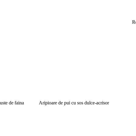
R
uste de faina
Aripioare de pui cu sos dulce-acrisor