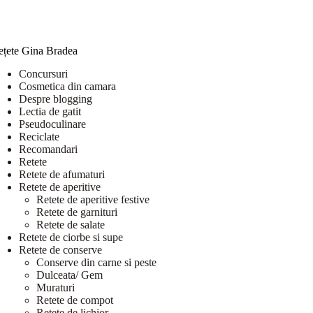
ețete Gina Bradea
Concursuri
Cosmetica din camara
Despre blogging
Lectia de gatit
Pseudoculinare
Reciclate
Recomandari
Retete
Retete de afumaturi
Retete de aperitive
Retete de aperitive festive
Retete de garnituri
Retete de salate
Retete de ciorbe si supe
Retete de conserve
Conserve din carne si peste
Dulceata/ Gem
Muraturi
Retete de compot
Retete de lichior