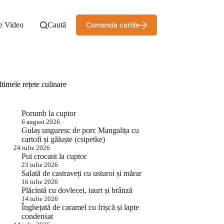
e Video
Caută
Comanda cartile
timele rețete culinare
Porumb la cuptor
6 august 2026
Gulaș unguresc de porc Mangalița cu
cartofi și găluște (csipetke)
24 iulie 2026
Pui crocant la cuptor
23 iulie 2026
Salată de castraveți cu usturoi și mărar
16 iulie 2026
Plăcintă cu dovlecei, iaurt și brânză
14 iulie 2026
Înghețată de caramel cu frișcă și lapte
condensat