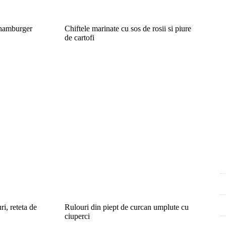
r hamburger
Chiftele marinate cu sos de rosii si piure
de cartofi
i, reteta de
Rulouri din piept de curcan umplute cu
ciuperci