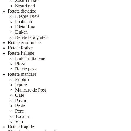
Sosuri mixte
Sosuri reci
Retete dietetice
Despre Diete
Diabetici
Dieta Rina
Dukan
Retete fara gluten
Retete economice
Retete festive
Retete Italiene
Dulciuri Italiene
Pizza
Retete paste
Retete mancare
Fripturi
Iepure
Mancare de Post
Oaie
Pasare
Peste
Porc
Tocaturi
Vita
Retete Rapide