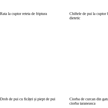
Rata la cuptor reteta de friptura
Chiftele de pui la cupto
dietetic
Drob de pui cu ficăței și piept de pui
Ciorba de curcan din gatur
ciorba taraneasca