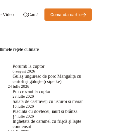
e Video
Caută
Comanda cartile
timele rețete culinare
Porumb la cuptor
6 august 2026
Gulaș unguresc de porc Mangalița cu
cartofi și găluște (csipetke)
24 iulie 2026
Pui crocant la cuptor
23 iulie 2026
Salată de castraveți cu usturoi și mărar
16 iulie 2026
Plăcintă cu dovlecei, iaurt și brânză
14 iulie 2026
Înghețată de caramel cu frișcă și lapte
condensat