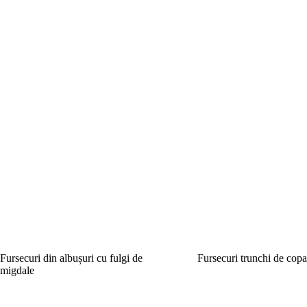
Fursecuri din albușuri cu fulgi de
Fursecuri trunchi de cop
migdale