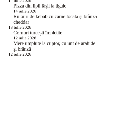
14 iulie 2026
Pizza din lipii fâșii la tigaie
14 iulie 2026
Rulouri de kebab cu carne tocată și brânză
cheddar
13 iulie 2026
Cornuri turcești împletite
12 iulie 2026
Mere umplute la cuptor, cu unt de arahide
și brânză
12 iulie 2026