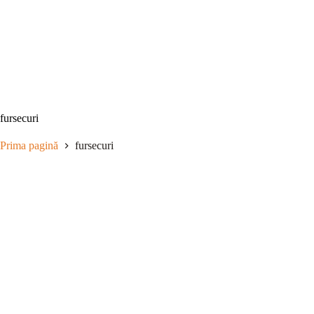
Sari
la
conținut
fursecuri
Prima pagină
fursecuri