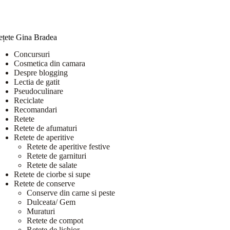
ețete Gina Bradea
Concursuri
Cosmetica din camara
Despre blogging
Lectia de gatit
Pseudoculinare
Reciclate
Recomandari
Retete
Retete de afumaturi
Retete de aperitive
Retete de aperitive festive
Retete de garnituri
Retete de salate
Retete de ciorbe si supe
Retete de conserve
Conserve din carne si peste
Dulceata/ Gem
Muraturi
Retete de compot
Retete de lichior