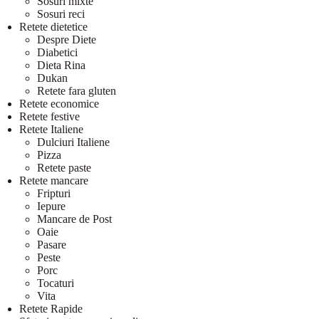
Sosuri mixte
Sosuri reci
Retete dietetice
Despre Diete
Diabetici
Dieta Rina
Dukan
Retete fara gluten
Retete economice
Retete festive
Retete Italiene
Dulciuri Italiene
Pizza
Retete paste
Retete mancare
Fripturi
Iepure
Mancare de Post
Oaie
Pasare
Peste
Porc
Tocaturi
Vita
Retete Rapide