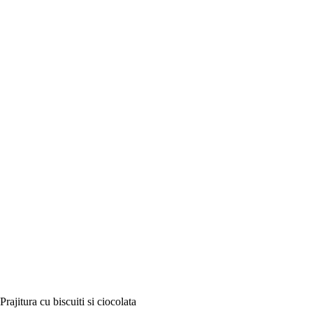
Prajitura cu biscuiti si ciocolata