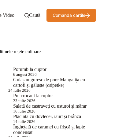
e Video
Caută
Comanda cartile
timele rețete culinare
Porumb la cuptor
6 august 2026
Gulaș unguresc de porc Mangalița cu
cartofi și găluște (csipetke)
24 iulie 2026
Pui crocant la cuptor
23 iulie 2026
Salată de castraveți cu usturoi și mărar
16 iulie 2026
Plăcintă cu dovlecei, iaurt și brânză
14 iulie 2026
Înghețată de caramel cu frișcă și lapte
condensat