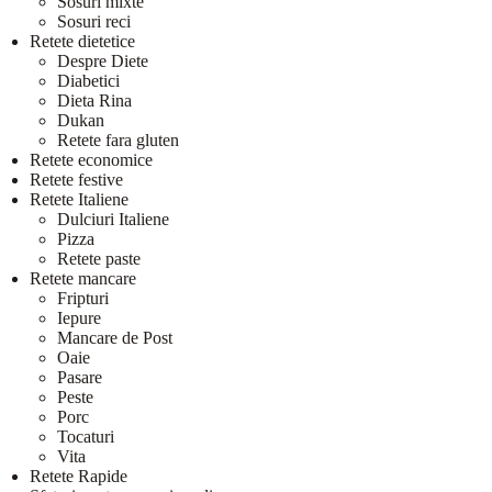
Sosuri mixte
Sosuri reci
Retete dietetice
Despre Diete
Diabetici
Dieta Rina
Dukan
Retete fara gluten
Retete economice
Retete festive
Retete Italiene
Dulciuri Italiene
Pizza
Retete paste
Retete mancare
Fripturi
Iepure
Mancare de Post
Oaie
Pasare
Peste
Porc
Tocaturi
Vita
Retete Rapide