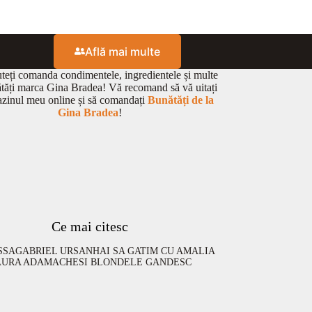
Află mai multe
eți comanda condimentele, ingredientele și multe
ătăți marca Gina Bradea! Vă recomand să vă uitați
zinul meu online și să comandați
Bunătăți de la
Gina Bradea
!
Ce mai citesc
SSA
GABRIEL URSAN
HAI SA GATIM CU AMALIA
AURA ADAMACHE
SI BLONDELE GANDESC