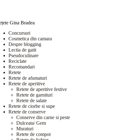
ețete Gina Bradea
Concursuri
Cosmetica din camara
Despre blogging
Lectia de gatit
Pseudoculinare
Reciclate
Recomandari
Retete
Retete de afumaturi
Retete de aperitive
Retete de aperitive festive
Retete de garnituri
Retete de salate
Retete de ciorbe si supe
Retete de conserve
Conserve din carne si peste
Dulceata/ Gem
Muraturi
Retete de compot
Retete de lichior