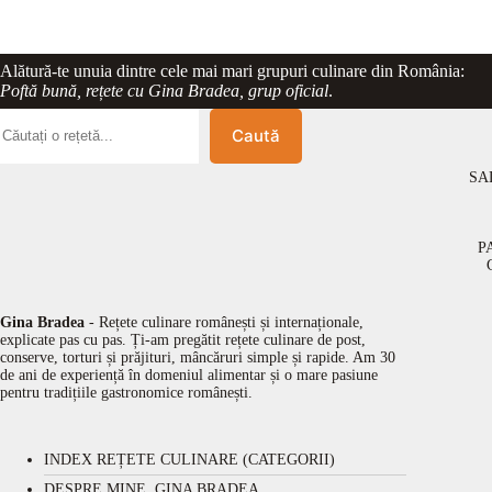
Alătură-te unuia dintre cele mai mari grupuri culinare din România:
Poftă bună, rețete cu Gina Bradea, grup oficial
.
Caută
SA
P
Gina Bradea
- Rețete culinare românești și internaționale,
explicate pas cu pas. Ți-am pregătit rețete culinare de post,
conserve, torturi și prăjituri, mâncăruri simple și rapide. Am 30
de ani de experiență în domeniul alimentar și o mare pasiune
pentru tradițiile gastronomice românești.
INDEX REȚETE CULINARE (CATEGORII)
DESPRE MINE, GINA BRADEA