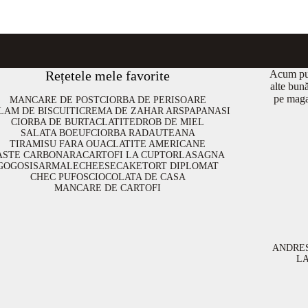
Rețetele mele favorite
Acum put
alte bun
pe maga
MANCARE DE POST
CIORBA DE PERISOARE
LAM DE BISCUITI
CREMA DE ZAHAR ARS
PAPANASI
CIORBA DE BURTA
CLATITE
DROB DE MIEL
SALATA BOEUF
CIORBA RADAUTEANA
TIRAMISU FARA OUA
CLATITE AMERICANE
ASTE CARBONARA
CARTOFI LA CUPTOR
LASAGNA
GOGOSI
SARMALE
CHEESECAKE
TORT DIPLOMAT
CHEC PUFOS
CIOCOLATA DE CASA
MANCARE DE CARTOFI
ANDRE
L