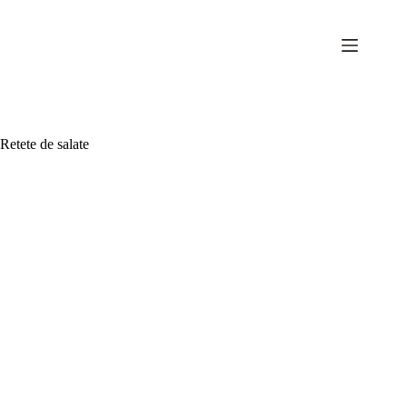
Sari
la
conținut
Retete de salate