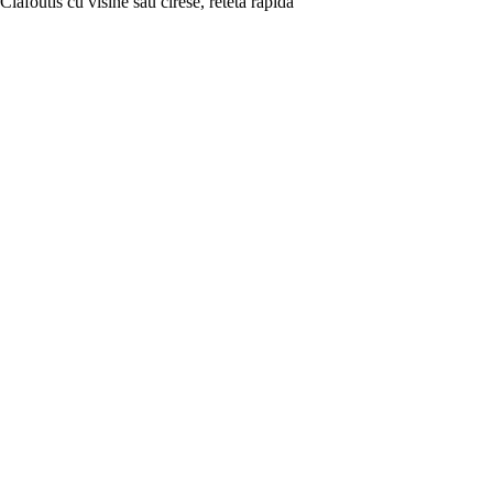
Clafoutis cu visine sau cirese, reteta rapida