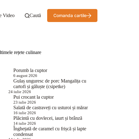
e Video
Caută
Comanda cartile
timele rețete culinare
Porumb la cuptor
6 august 2026
Gulaș unguresc de porc Mangalița cu
cartofi și găluște (csipetke)
24 iulie 2026
Pui crocant la cuptor
23 iulie 2026
Salată de castraveți cu usturoi și mărar
16 iulie 2026
Plăcintă cu dovlecei, iaurt și brânză
14 iulie 2026
Înghețată de caramel cu frișcă și lapte
condensat