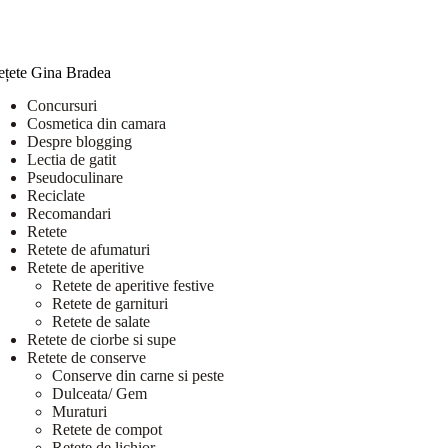
ețete Gina Bradea
Concursuri
Cosmetica din camara
Despre blogging
Lectia de gatit
Pseudoculinare
Reciclate
Recomandari
Retete
Retete de afumaturi
Retete de aperitive
Retete de aperitive festive
Retete de garnituri
Retete de salate
Retete de ciorbe si supe
Retete de conserve
Conserve din carne si peste
Dulceata/ Gem
Muraturi
Retete de compot
Retete de lichior