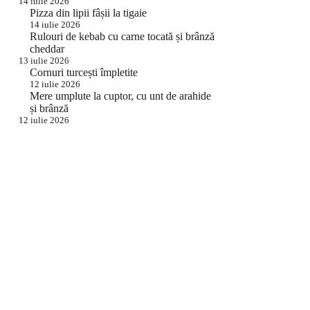
14 iulie 2026
Pizza din lipii fâșii la tigaie
14 iulie 2026
Rulouri de kebab cu carne tocată și brânză
cheddar
13 iulie 2026
Cornuri turcești împletite
12 iulie 2026
Mere umplute la cuptor, cu unt de arahide
și brânză
12 iulie 2026