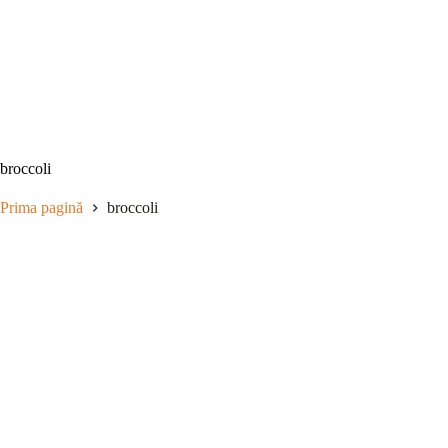
Sari
la
conținut
broccoli
Prima pagină
broccoli