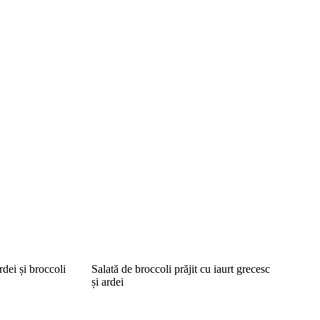
rdei și broccoli
Salată de broccoli prăjit cu iaurt grecesc
și ardei