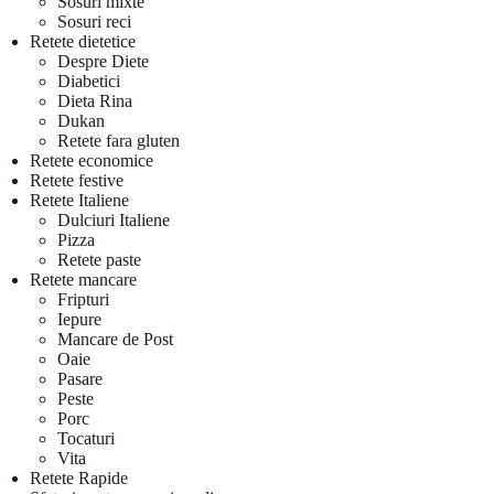
Sosuri mixte
Sosuri reci
Retete dietetice
Despre Diete
Diabetici
Dieta Rina
Dukan
Retete fara gluten
Retete economice
Retete festive
Retete Italiene
Dulciuri Italiene
Pizza
Retete paste
Retete mancare
Fripturi
Iepure
Mancare de Post
Oaie
Pasare
Peste
Porc
Tocaturi
Vita
Retete Rapide