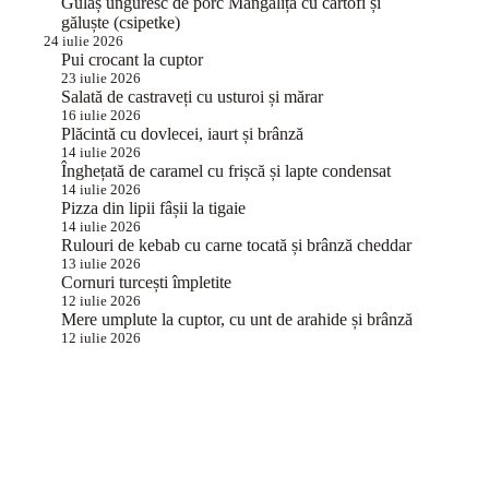
Gulaș unguresc de porc Mangalița cu cartofi și
găluște (csipetke)
24 iulie 2026
Pui crocant la cuptor
23 iulie 2026
Salată de castraveți cu usturoi și mărar
16 iulie 2026
Plăcintă cu dovlecei, iaurt și brânză
14 iulie 2026
Înghețată de caramel cu frișcă și lapte condensat
14 iulie 2026
Pizza din lipii fâșii la tigaie
14 iulie 2026
Rulouri de kebab cu carne tocată și brânză cheddar
13 iulie 2026
Cornuri turcești împletite
12 iulie 2026
Mere umplute la cuptor, cu unt de arahide și brânză
12 iulie 2026