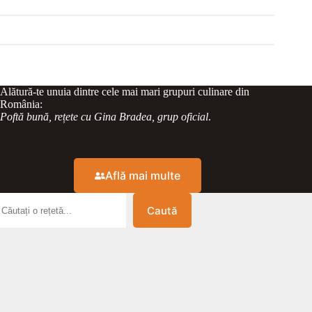
Alătură-te unuia dintre cele mai mari grupuri culinare din
România:
Poftă bună, rețete cu Gina Bradea, grup oficial
.
Află mai multe
Caută