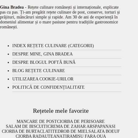
Gina Bradea
- Rețete culinare românești și internaționale, explicate
pas cu pas. Ți-am pregătit rețete culinare de post, conserve, torturi și
prăjituri, mâncăruri simple și rapide. Am 30 de ani de experiență în
domeniul alimentar și o mare pasiune pentru tradițiile gastronomice
românești.
INDEX REȚETE CULINARE (CATEGORII)
DESPRE MINE, GINA BRADEA
DESPRE BLOGUL POFTĂ BUNĂ
BLOG REȚETE CULINARE
UTILIZAREA COOKIE-URILOR
POLITICĂ DE CONFIDENȚIALITATE
Rețetele mele favorite
MANCARE DE POST
CIORBA DE PERISOARE
SALAM DE BISCUITI
CREMA DE ZAHAR ARS
PAPANASI
CIORBA DE BURTA
CLATITE
DROB DE MIEL
SALATA BOEUF
CIORBA RADAUTEANA
TIRAMISU FARA OUA