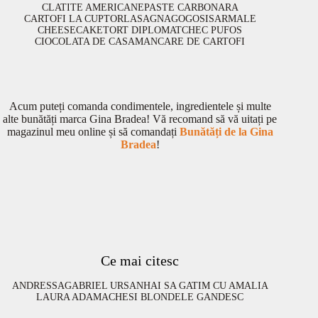
CLATITE AMERICANE
PASTE CARBONARA
CARTOFI LA CUPTOR
LASAGNA
GOGOSI
SARMALE
CHEESECAKE
TORT DIPLOMAT
CHEC PUFOS
CIOCOLATA DE CASA
MANCARE DE CARTOFI
Acum puteți comanda condimentele, ingredientele și multe
alte bunătăți marca Gina Bradea! Vă recomand să vă uitați pe
magazinul meu online și să comandați
Bunătăți de la Gina
Bradea
!
Ce mai citesc
ANDRESSA
GABRIEL URSAN
HAI SA GATIM CU AMALIA
LAURA ADAMACHE
SI BLONDELE GANDESC