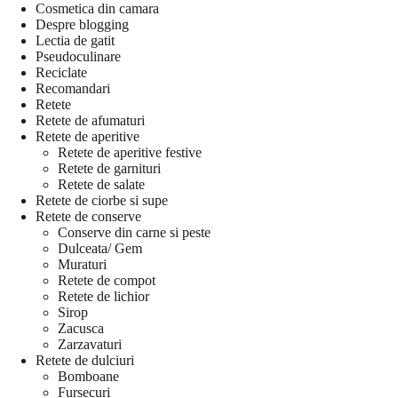
Cosmetica din camara
Despre blogging
Lectia de gatit
Pseudoculinare
Reciclate
Recomandari
Retete
Retete de afumaturi
Retete de aperitive
Retete de aperitive festive
Retete de garnituri
Retete de salate
Retete de ciorbe si supe
Retete de conserve
Conserve din carne si peste
Dulceata/ Gem
Muraturi
Retete de compot
Retete de lichior
Sirop
Zacusca
Zarzavaturi
Retete de dulciuri
Bomboane
Fursecuri