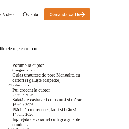
e Video
Caută
Comanda cartile
timele rețete culinare
Porumb la cuptor
6 august 2026
Gulaș unguresc de porc Mangalița cu
cartofi și găluște (csipetke)
24 iulie 2026
Pui crocant la cuptor
23 iulie 2026
Salată de castraveți cu usturoi și mărar
16 iulie 2026
Plăcintă cu dovlecei, iaurt și brânză
14 iulie 2026
Înghețată de caramel cu frișcă și lapte
condensat