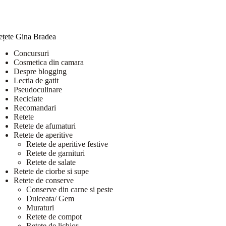
ețete Gina Bradea
Concursuri
Cosmetica din camara
Despre blogging
Lectia de gatit
Pseudoculinare
Reciclate
Recomandari
Retete
Retete de afumaturi
Retete de aperitive
Retete de aperitive festive
Retete de garnituri
Retete de salate
Retete de ciorbe si supe
Retete de conserve
Conserve din carne si peste
Dulceata/ Gem
Muraturi
Retete de compot
Retete de lichior