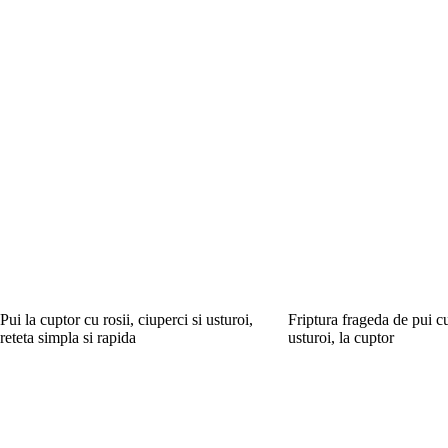
Pui la cuptor cu rosii, ciuperci si usturoi,
Friptura frageda de pui c
reteta simpla si rapida
usturoi, la cuptor