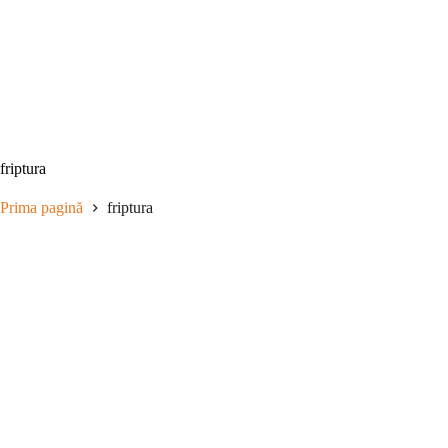
Sari
la
conținut
friptura
Prima pagină
friptura