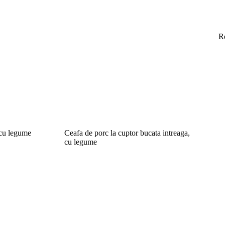
R
 cu legume
Ceafa de porc la cuptor bucata intreaga,
cu legume