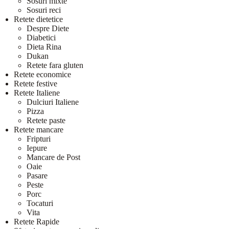
Sosuri mixte
Sosuri reci
Retete dietetice
Despre Diete
Diabetici
Dieta Rina
Dukan
Retete fara gluten
Retete economice
Retete festive
Retete Italiene
Dulciuri Italiene
Pizza
Retete paste
Retete mancare
Fripturi
Iepure
Mancare de Post
Oaie
Pasare
Peste
Porc
Tocaturi
Vita
Retete Rapide