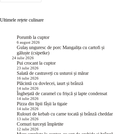
Ultimele rețete culinare
Porumb la cuptor
6 august 2026
Gulaș unguresc de porc Mangalița cu cartofi și
găluște (csipetke)
24 iulie 2026
Pui crocant la cuptor
23 iulie 2026
Salată de castraveți cu usturoi și mărar
16 iulie 2026
Plăcintă cu dovlecei, iaurt și brânză
14 iulie 2026
Înghețată de caramel cu frișcă și lapte condensat
14 iulie 2026
Pizza din lipii fâșii la tigaie
14 iulie 2026
Rulouri de kebab cu carne tocată și brânză cheddar
13 iulie 2026
Cornuri turcești împletite
12 iulie 2026