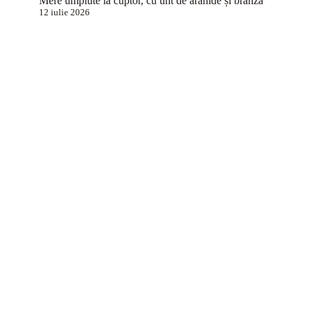
Mere umplute la cuptor, cu unt de arahide și brânză
12 iulie 2026