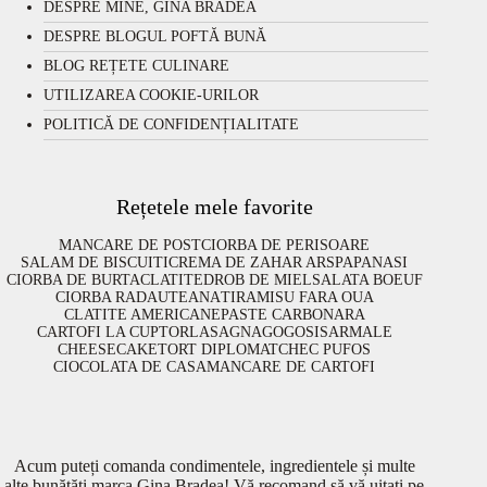
DESPRE MINE, GINA BRADEA
DESPRE BLOGUL POFTĂ BUNĂ
BLOG REȚETE CULINARE
UTILIZAREA COOKIE-URILOR
POLITICĂ DE CONFIDENȚIALITATE
Rețetele mele favorite
MANCARE DE POST
CIORBA DE PERISOARE
SALAM DE BISCUITI
CREMA DE ZAHAR ARS
PAPANASI
CIORBA DE BURTA
CLATITE
DROB DE MIEL
SALATA BOEUF
CIORBA RADAUTEANA
TIRAMISU FARA OUA
CLATITE AMERICANE
PASTE CARBONARA
CARTOFI LA CUPTOR
LASAGNA
GOGOSI
SARMALE
CHEESECAKE
TORT DIPLOMAT
CHEC PUFOS
CIOCOLATA DE CASA
MANCARE DE CARTOFI
Acum puteți comanda condimentele, ingredientele și multe
alte bunătăți marca Gina Bradea! Vă recomand să vă uitați pe