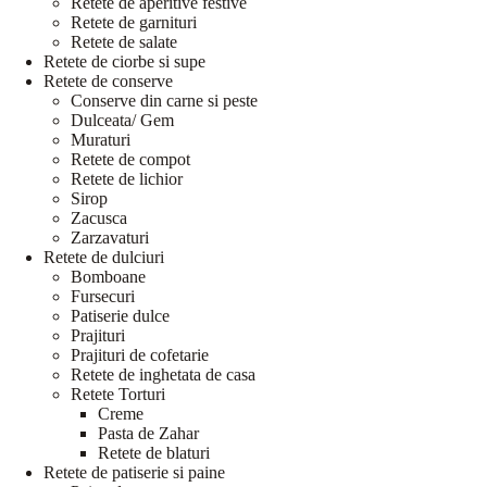
Retete de aperitive festive
Retete de garnituri
Retete de salate
Retete de ciorbe si supe
Retete de conserve
Conserve din carne si peste
Dulceata/ Gem
Muraturi
Retete de compot
Retete de lichior
Sirop
Zacusca
Zarzavaturi
Retete de dulciuri
Bomboane
Fursecuri
Patiserie dulce
Prajituri
Prajituri de cofetarie
Retete de inghetata de casa
Retete Torturi
Creme
Pasta de Zahar
Retete de blaturi
Retete de patiserie si paine