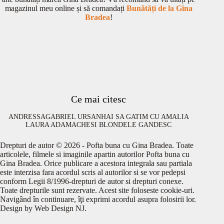
magazinul meu online și să comandați
Bunătăți de la Gina
Bradea
!
Ce mai citesc
ANDRESSA
GABRIEL URSAN
HAI SA GATIM CU AMALIA
LAURA ADAMACHE
SI BLONDELE GANDESC
Drepturi de autor © 2026 - Pofta buna cu Gina Bradea. Toate
articolele, filmele si imaginile apartin autorilor Pofta buna cu
Gina Bradea. Orice publicare a acestora integrala sau partiala
este interzisa fara acordul scris al autorilor si se vor pedepsi
conform Legii 8/1996-drepturi de autor si drepturi conexe.
Toate drepturile sunt rezervate. Acest site foloseste cookie-uri.
Navigând în continuare, îţi exprimi acordul asupra folosirii lor.
Design by
Web Design NJ
.