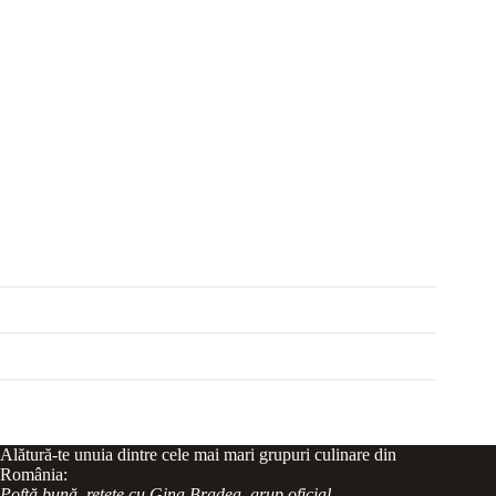
Alătură-te unuia dintre cele mai mari grupuri culinare din
România:
Poftă bună, rețete cu Gina Bradea, grup oficial
.