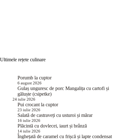
Ultimele rețete culinare
Porumb la cuptor
6 august 2026
Gulaș unguresc de porc Mangalița cu cartofi și
găluște (csipetke)
24 iulie 2026
Pui crocant la cuptor
23 iulie 2026
Salată de castraveți cu usturoi și mărar
16 iulie 2026
Plăcintă cu dovlecei, iaurt și brânză
14 iulie 2026
Înghețată de caramel cu frișcă și lapte condensat