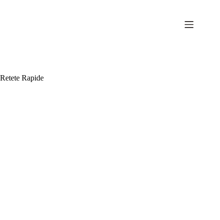
Sari
la
conținut
Retete Rapide