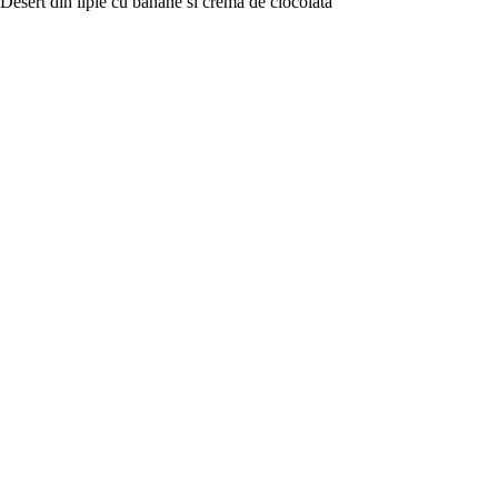
Desert din lipie cu banane si crema de ciocolata