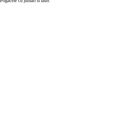
Pogacele cu jumari si iaurt