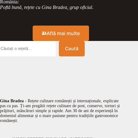
România:
Poftă bună, rețete cu Gina Bradea, grup oficial
.
Află mai multe
Caută
Gina Bradea
- Rețete culinare românești și internaționale, explicate
pas cu pas. Ți-am pregătit rețete culinare de post, conserve, torturi și
prăjituri, mâncăruri simple și rapide. Am 30 de ani de experiență în
domeniul alimentar și o mare pasiune pentru tradițiile gastronomice
românești.