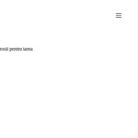
Sari
la
conținut
rosii pentru iarna