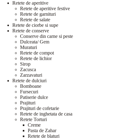
Retete de aperitive
Retete de aperitive festive
Retete de garnituri
Retete de salate
Retete de ciorbe si supe
Retete de conserve
Conserve din carne si peste
Dulceata/ Gem
Muraturi
Retete de compot
Retete de lichior
Sirop
Zacusca
Zarzavaturi
Retete de dulciuri
Bomboane
Fursecuri
Patiserie dulce
Prajituri
Prajituri de cofetarie
Retete de inghetata de casa
Retete Torturi
Creme
Pasta de Zahar
Retete de blaturi