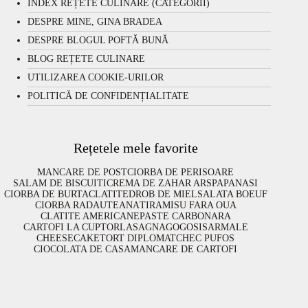
INDEX REȚETE CULINARE (CATEGORII)
DESPRE MINE, GINA BRADEA
DESPRE BLOGUL POFTĂ BUNĂ
BLOG REȚETE CULINARE
UTILIZAREA COOKIE-URILOR
POLITICĂ DE CONFIDENȚIALITATE
Rețetele mele favorite
MANCARE DE POST
CIORBA DE PERISOARE
SALAM DE BISCUITI
CREMA DE ZAHAR ARS
PAPANASI
CIORBA DE BURTA
CLATITE
DROB DE MIEL
SALATA BOEUF
CIORBA RADAUTEANA
TIRAMISU FARA OUA
CLATITE AMERICANE
PASTE CARBONARA
CARTOFI LA CUPTOR
LASAGNA
GOGOSI
SARMALE
CHEESECAKE
TORT DIPLOMAT
CHEC PUFOS
CIOCOLATA DE CASA
MANCARE DE CARTOFI