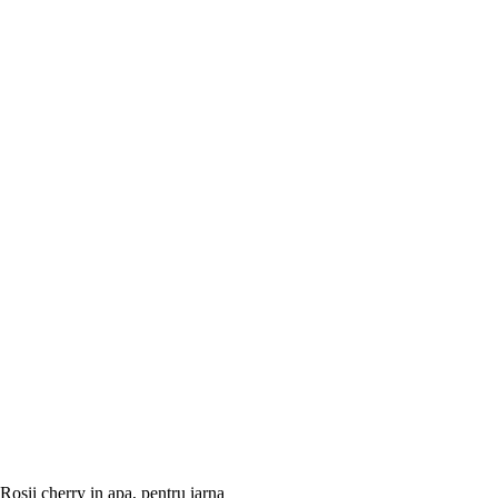
Rosii cherry in apa, pentru iarna