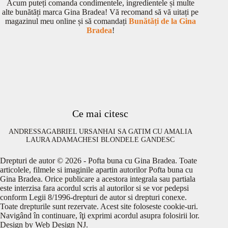
Acum puteți comanda condimentele, ingredientele și multe
alte bunătăți marca Gina Bradea! Vă recomand să vă uitați pe
magazinul meu online și să comandați
Bunătăți de la Gina
Bradea
!
Ce mai citesc
ANDRESSA
GABRIEL URSAN
HAI SA GATIM CU AMALIA
LAURA ADAMACHE
SI BLONDELE GANDESC
Drepturi de autor © 2026 - Pofta buna cu Gina Bradea. Toate
articolele, filmele si imaginile apartin autorilor Pofta buna cu
Gina Bradea. Orice publicare a acestora integrala sau partiala
este interzisa fara acordul scris al autorilor si se vor pedepsi
conform Legii 8/1996-drepturi de autor si drepturi conexe.
Toate drepturile sunt rezervate. Acest site foloseste cookie-uri.
Navigând în continuare, îţi exprimi acordul asupra folosirii lor.
Design by
Web Design NJ
.