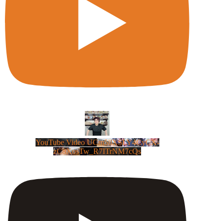
YouTube Video UCm5llXSLY4CyCX-
zC8XosTw_R7ITrNM7cQs