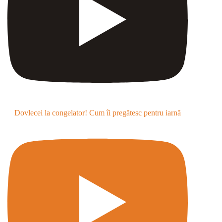
Dovlecei la congelator! Cum îi pregătesc pentru iarnă