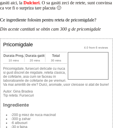
gasiti aici, la
Dulciuri
. O sa gasiti zeci de retete, sunt convinsa
ca vor fi o surpriza tare placuta 🙂
Ce ingrediente folosim pentru reteta de pricomigdale?
Din aceste cantitati se obtin cam 300 g de pricomigdale
Pricomigdale
4.0
from
6
reviews
Durata Preg.
Durata gatit
Total
10 mins
20 mins
30 mins
Pricomigdale, fursecuri delicate cu nuca
si gust discret de migdale, reteta clasica,
de cofetarie, asa cum se faceau in
laboratoarele de cofetarie de pe vremuri.
Va mai amintiti de ele? Dulci, aromate, usor cleioase si atat de bune!
Autor:
Gina Bradea
Tip reteta:
Fursecuri
Ingrediente
-200 g miez de nuca macinat
-300 g zahar
-6 albusuri
-30 g faina