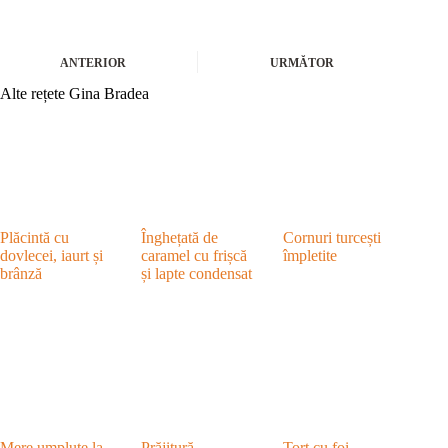
ANTERIOR
URMĂTOR
Alte rețete Gina Bradea
Plăcintă cu
Înghețată de
Cornuri turcești
dovlecei, iaurt și
caramel cu frișcă
împletite
brânză
și lapte condensat
Mere umplute la
Prăjitură
Tort cu foi