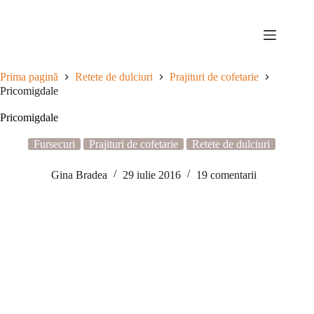
Sari
la
conținut
Prima pagină
Retete de dulciuri
Prajituri de cofetarie
Pricomigdale
Pricomigdale
Fursecuri
Prajituri de cofetarie
Retete de dulciuri
Gina Bradea
29 iulie 2016
19 comentarii