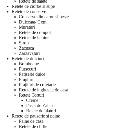
Retete de salate
Retete de ciorbe si supe
Retete de conserve
Conserve din carne si peste
Dulceata/ Gem
Muraturi
Retete de compot
Retete de lichior
Sirop
Zacusca
Zarzavaturi
Retete de dulciuri
Bomboane
Fursecuri
Patiserie dulce
Prajituri
Prajituri de cofetarie
Retete de inghetata de casa
Retete Torturi
Creme
Pasta de Zahar
Retete de blaturi
Retete de patiserie si paine
Paine de casa
Retete de chifle