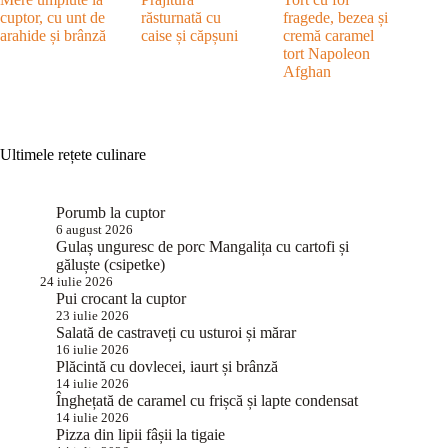
cuptor, cu unt de
răsturnată cu
fragede, bezea și
arahide și brânză
caise și căpșuni
cremă caramel
tort Napoleon
Afghan
Ultimele rețete culinare
Porumb la cuptor
6 august 2026
Gulaș unguresc de porc Mangalița cu cartofi și
găluște (csipetke)
24 iulie 2026
Pui crocant la cuptor
23 iulie 2026
Salată de castraveți cu usturoi și mărar
16 iulie 2026
Plăcintă cu dovlecei, iaurt și brânză
14 iulie 2026
Înghețată de caramel cu frișcă și lapte condensat
14 iulie 2026
Pizza din lipii fâșii la tigaie