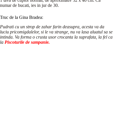
1 tava de cuptor normal, de aproximativ 32 x 40 cm. Ca
numar de bucati, ies in jur de 30.
Truc de la Gina Bradea:
Pudrati cu un strop de zahar farin deasupra, acesta va da
luciu pricomigdalelor, si le va strange, nu va lasa aluatul sa se
intinda. Va forma o crusta usor crocanta la suprafata, la fel ca
la
Piscoturile de sampanie.