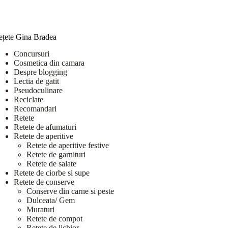
ețete Gina Bradea
Concursuri
Cosmetica din camara
Despre blogging
Lectia de gatit
Pseudoculinare
Reciclate
Recomandari
Retete
Retete de afumaturi
Retete de aperitive
Retete de aperitive festive
Retete de garnituri
Retete de salate
Retete de ciorbe si supe
Retete de conserve
Conserve din carne si peste
Dulceata/ Gem
Muraturi
Retete de compot
Retete de lichior