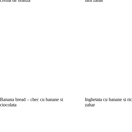
crema de branza
fara zahar
Banana bread – chec cu banane si
Inghetata cu banane si ric
ciocolata
zahar