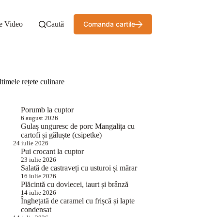
e Video
Caută
Comanda cartile
timele rețete culinare
Porumb la cuptor
6 august 2026
Gulaș unguresc de porc Mangalița cu
cartofi și găluște (csipetke)
24 iulie 2026
Pui crocant la cuptor
23 iulie 2026
Salată de castraveți cu usturoi și mărar
16 iulie 2026
Plăcintă cu dovlecei, iaurt și brânză
14 iulie 2026
Înghețată de caramel cu frișcă și lapte
condensat