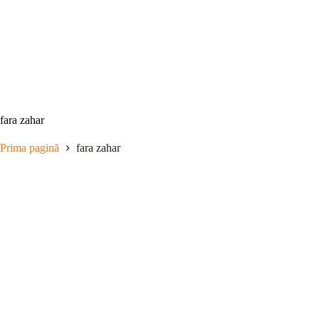
Sari
la
conținut
fara zahar
Prima pagină
fara zahar