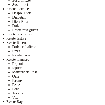
Sosuri mixte
Sosuri reci
Retete dietetice
Despre Diete
Diabetici
Dieta Rina
Dukan
Retete fara gluten
Retete economice
Retete festive
Retete Italiene
Dulciuri Italiene
Pizza
Retete paste
Retete mancare
Fripturi
Iepure
Mancare de Post
Oaie
Pasare
Peste
Porc
Tocaturi
Vita
Retete Rapide