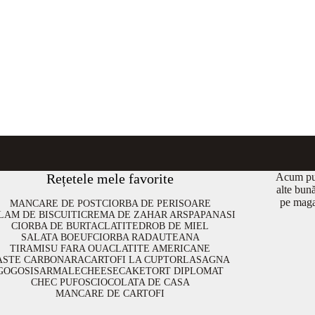
Rețetele mele favorite
Acum put
alte bun
pe maga
MANCARE DE POST
CIORBA DE PERISOARE
LAM DE BISCUITI
CREMA DE ZAHAR ARS
PAPANASI
CIORBA DE BURTA
CLATITE
DROB DE MIEL
SALATA BOEUF
CIORBA RADAUTEANA
TIRAMISU FARA OUA
CLATITE AMERICANE
ASTE CARBONARA
CARTOFI LA CUPTOR
LASAGNA
GOGOSI
SARMALE
CHEESECAKE
TORT DIPLOMAT
CHEC PUFOS
CIOCOLATA DE CASA
MANCARE DE CARTOFI