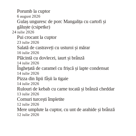
Porumb la cuptor
6 august 2026
Gulaș unguresc de porc Mangalița cu cartofi și
găluște (csipetke)
24 iulie 2026
Pui crocant la cuptor
23 iulie 2026
Salată de castraveți cu usturoi și mărar
16 iulie 2026
Plăcintă cu dovlecei, iaurt și brânză
14 iulie 2026
Înghețată de caramel cu frișcă și lapte condensat
14 iulie 2026
Pizza din lipii fâșii la tigaie
14 iulie 2026
Rulouri de kebab cu carne tocată și brânză cheddar
13 iulie 2026
Cornuri turcești împletite
12 iulie 2026
Mere umplute la cuptor, cu unt de arahide și brânză
12 iulie 2026